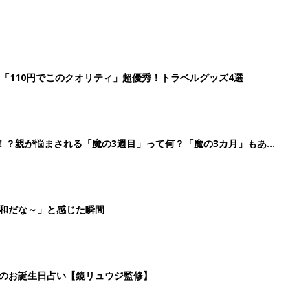
「110円でこのクオリティ」超優秀！トラベルグッズ4選
！？親が悩まされる「魔の3週目」って何？「魔の3カ月」もある
平和だな～」と感じた瞬間
日のお誕生日占い【鏡リュウジ監修】