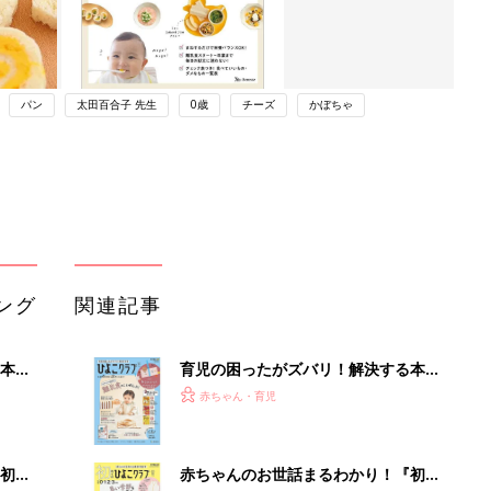
パン
太田百合子 先生
0歳
チーズ
かぼちゃ
ング
関連記事
本
育児の困ったがズバリ！解決する本
2才
『ひよこクラブ 秋号』 4カ月～2才
赤ちゃん・育児
いっ
になるまで、育児に役立つ情報がいっ
ぱい！
初め
赤ちゃんのお世話まるわかり！『初め