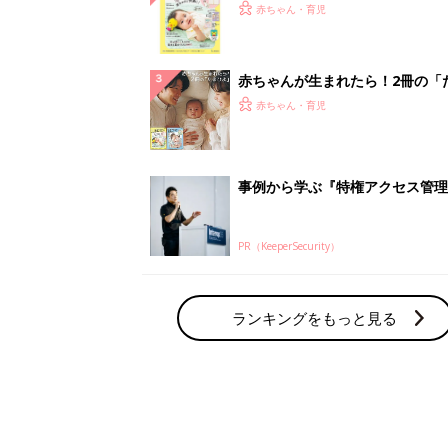
てのひよこクラブ 夏号』〈巻頭
赤ちゃん・育児
集〉初めての授乳がうまくいく！
っぱい・ミルクの基本と夏のトラ
解決テク
赤ちゃんが生まれたら！2冊の「
ひよ」
赤ちゃん・育児
事例から学ぶ『特権アクセス管理
PR（KeeperSecurity）
ランキングをもっと見る