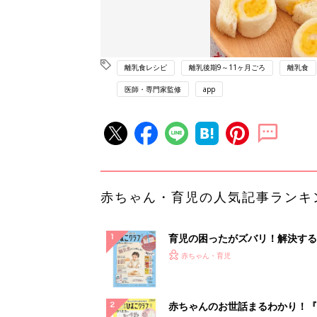
離乳食レシピ
離乳後期9～11ヶ月ごろ
離乳食
医師・専門家監修
app
赤ちゃん・育児の人気記事ランキ
育児の困ったがズバリ！解決する
『ひよこクラブ 秋号』 4カ月～
赤ちゃん・育児
になるまで、育児に役立つ情報が
ぱい！
赤ちゃんのお世話まるわかり！『