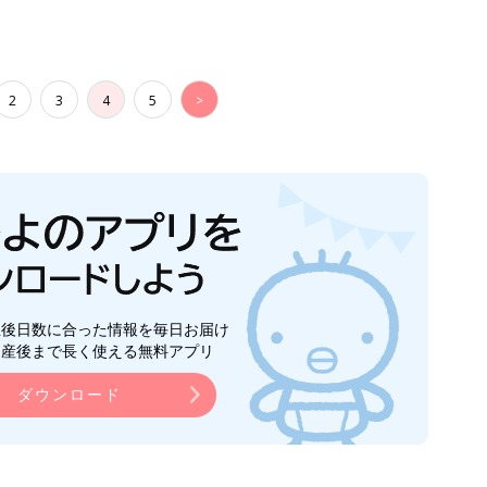
2
3
4
5
>
生後日数に合った情報を毎日お届け
ら産後まで長く使える無料アプリ
ダウンロード