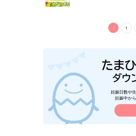
<
1
妊娠日数や
妊娠中か