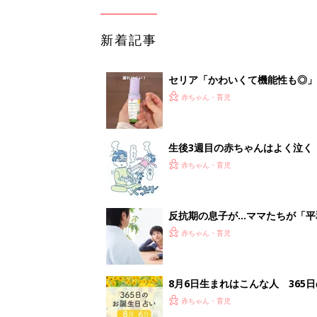
新着記事
セリア「かわいくて機能性も◎」
赤ちゃん・育児
生後3週目の赤ちゃんはよく泣く
って本当？【専門家】
赤ちゃん・育児
反抗期の息子が...ママたちが「
赤ちゃん・育児
8月6日生まれはこんな人 365
赤ちゃん・育児