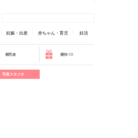
妊娠・出産
赤ちゃん・育児
妊活
離乳食
優待パス
写真スタジオ