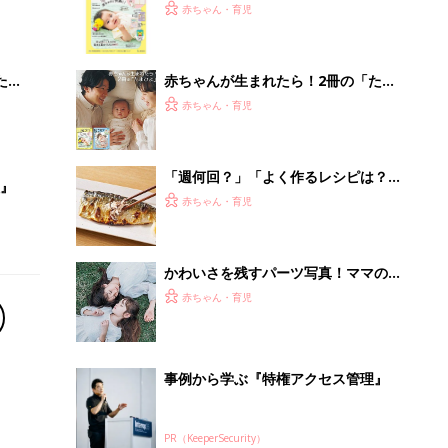
大特
てのひよこクラブ 夏号』〈巻頭大特
赤ちゃん・育児
 お
集〉初めての授乳がうまくいく！ お
ブル
っぱい・ミルクの基本と夏のトラブル
解決テク
たま
赤ちゃんが生まれたら！2冊の「たま
ひよ」
赤ちゃん・育児
「週何回？」「よく作るレシピは？」
』
わが家の魚料理事情
赤ちゃん・育児
かわいさを残すパーツ写真！ママのた
めの撮影レシピ vol.19
赤ちゃん・育児
事例から学ぶ『特権アクセス管理』
PR（KeeperSecurity）