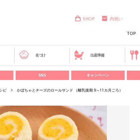
SHOP
内祝い
TOP
き
名づけ
出産準備
SNS
キャンペーン
シピ
かぼちゃとチーズのロールサンド （離乳後期 9～11カ月ごろ）