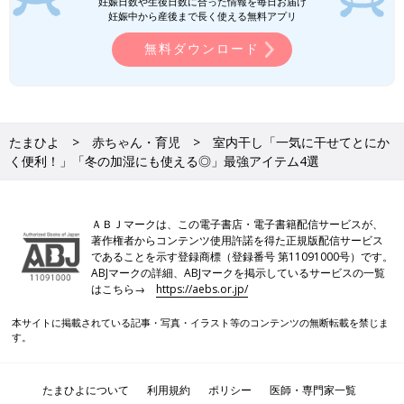
妊娠日数や生後日数に合った情報を毎日お届け
妊娠中から産後まで長く使える無料アプリ
無料ダウンロード
たまひよ
赤ちゃん・育児
室内干し「一気に干せてとにか
く便利！」「冬の加湿にも使える◎」最強アイテム4選
ＡＢＪマークは、この電子書店・電子書籍配信サービスが、
著作権者からコンテンツ使用許諾を得た正規版配信サービス
であることを示す登録商標（登録番号 第11091000号）です。
ABJマークの詳細、ABJマークを掲示しているサービスの一覧
はこちら→
https://aebs.or.jp/
本サイトに掲載されている記事・写真・イラスト等のコンテンツの無断転載を禁じま
す。
たまひよについて
利用規約
ポリシー
医師・専門家一覧