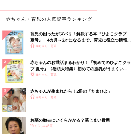
赤ちゃん・育児の人気記事ランキング
育児の困ったがズバリ！解決する本『ひよこクラブ
夏号』 4カ月～2才になるまで、育児に役立つ情報が
いっぱい！
赤ちゃん・育児
赤ちゃんのお世話まるわかり！『初めてのひよこクラ
ブ 夏号』〈巻頭大特集〉初めての授乳がうまくい
く！ おっぱい・ミルクの基本と夏のトラブル 解決テ
赤ちゃん・育児
ク
赤ちゃんが生まれたら！2冊の「たまひよ」
赤ちゃん・育児
お墓の撤去にいくらかかる？墓じまい費用
PR(くらしの話題)