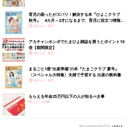
育児の困ったがズバリ！解決する本『ひよこクラブ
秋号』 4カ月～2才になるまで、育児に役立つ情報が
いっぱい！
赤ちゃん・育児
アカチャンホンポでたまひよ雑誌を買うとポイント10
倍【期間限定】
赤ちゃん・育児
まるごと1冊“出産準備”の本『たまごクラブ 夏号』
〈スペシャル大特集〉夫婦で予習する 出産の教科書
赤ちゃん・育児
もらえる年金25万円以下の人が知るべき事
PR(くらしの話題)
Recommended by