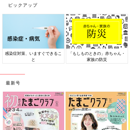
ピックアップ
赤ちゃん・
日本外来小児科学会リーフレッ
六星占術 細木かおり
災
ト検討会
相談
最新号