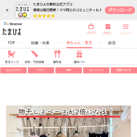
×
内祝い
SHOP
メニュー
TOP
妊娠・出産
赤ちゃん・育児
妊活
育児グッズ
病気・予防接種
離乳食
優待パス
ひよこクラブ
アプリ
SNS
キャンペーン
写真スタジオ