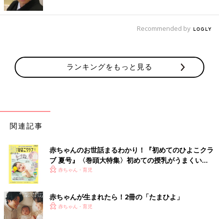
Recommended by
ランキングをもっと見る
関連記事
赤ちゃんのお世話まるわかり！『初めてのひよこクラ
ブ 夏号』〈巻頭大特集〉初めての授乳がうまくい
く！ おっぱい・ミルクの基本と夏のトラブル 解決テ
赤ちゃん・育児
ク
赤ちゃんが生まれたら！2冊の「たまひよ」
赤ちゃん・育児