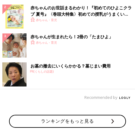
赤ちゃんのお世話まるわかり！『初めてのひよこクラ
ブ 夏号』〈巻頭大特集〉初めての授乳がうまくい
く！ おっぱい・ミルクの基本と夏のトラブル 解決テ
赤ちゃん・育児
ク
赤ちゃんが生まれたら！2冊の「たまひよ」
赤ちゃん・育児
お墓の撤去にいくらかかる？墓じまい費用
PR(くらしの話題)
Recommended by
ランキングをもっと見る