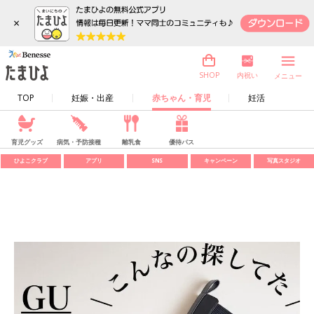
×
内祝い
SHOP
メニュー
TOP
妊娠・出産
赤ちゃん・育児
妊活
育児グッズ
病気・予防接種
離乳食
優待パス
ひよこクラブ
アプリ
SNS
キャンペーン
写真スタジオ