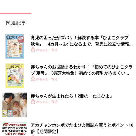
関連記事
育児の困ったがズバリ！解決する本『ひよこクラブ
秋号』 4カ月～2才になるまで、育児に役立つ情報が
いっぱい！
赤ちゃん・育児
赤ちゃんのお世話まるわかり！『初めてのひよこクラ
ブ 夏号』〈巻頭大特集〉初めての授乳がうまくい
く！ おっぱい・ミルクの基本と夏のトラブル 解決テ
赤ちゃん・育児
ク
赤ちゃんが生まれたら！2冊の「たまひよ」
赤ちゃん・育児
アカチャンホンポでたまひよ雑誌を買うとポイント10
倍【期間限定】