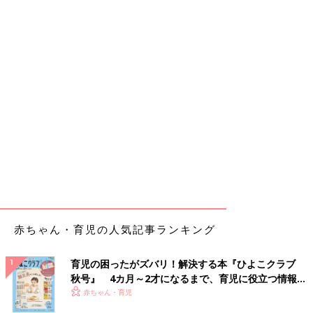
赤ちゃん・育児の人気記事ランキング
育児の困ったがズバリ！解決する本『ひよこクラブ
秋号』 4カ月～2才になるまで、育児に役立つ情報が
いっぱい！
赤ちゃん・育児