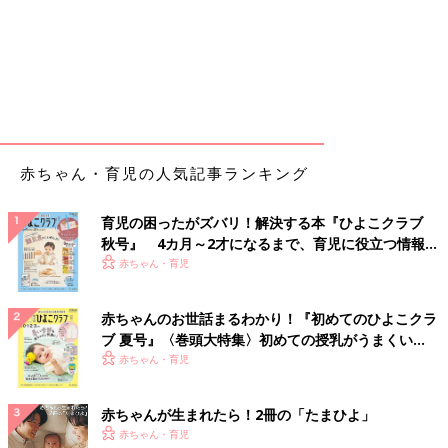
赤ちゃん・育児の人気記事ランキング
育児の困ったがズバリ！解決する本『ひよこクラブ
秋号』 4カ月～2才になるまで、育児に役立つ情報が
いっぱい！
赤ちゃん・育児
赤ちゃんのお世話まるわかり！『初めてのひよこクラ
ブ 夏号』〈巻頭大特集〉初めての授乳がうまくい
く！ おっぱい・ミルクの基本と夏のトラブル 解決テ
赤ちゃん・育児
ク
赤ちゃんが生まれたら！2冊の「たまひよ」
赤ちゃん・育児