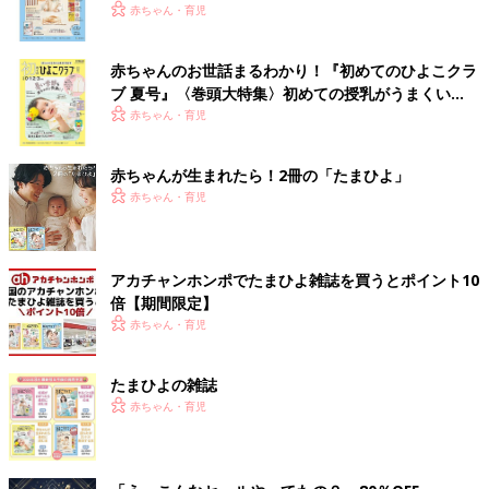
いっぱい！
赤ちゃん・育児
赤ちゃんのお世話まるわかり！『初めてのひよこクラ
ブ 夏号』〈巻頭大特集〉初めての授乳がうまくい
く！ おっぱい・ミルクの基本と夏のトラブル 解決テ
赤ちゃん・育児
ク
赤ちゃんが生まれたら！2冊の「たまひよ」
赤ちゃん・育児
アカチャンホンポでたまひよ雑誌を買うとポイント10
倍【期間限定】
赤ちゃん・育児
たまひよの雑誌
赤ちゃん・育児