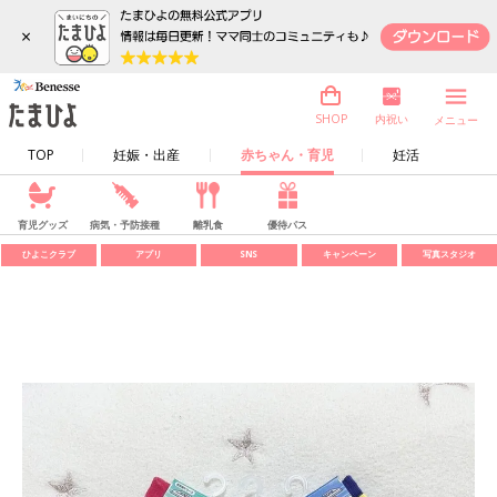
×
内祝い
SHOP
メニュー
TOP
妊娠・出産
赤ちゃん・育児
妊活
育児グッズ
病気・予防接種
離乳食
優待パス
ひよこクラブ
アプリ
SNS
キャンペーン
写真スタジオ