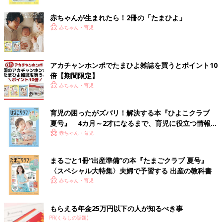
ク
赤ちゃんが生まれたら！2冊の「たまひよ」
赤ちゃん・育児
アカチャンホンポでたまひよ雑誌を買うとポイント10
倍【期間限定】
赤ちゃん・育児
育児の困ったがズバリ！解決する本『ひよこクラブ
夏号』 4カ月～2才になるまで、育児に役立つ情報が
いっぱい！
赤ちゃん・育児
まるごと1冊“出産準備”の本『たまごクラブ 夏号』
〈スペシャル大特集〉夫婦で予習する 出産の教科書
赤ちゃん・育児
もらえる年金25万円以下の人が知るべき事
PR(くらしの話題)