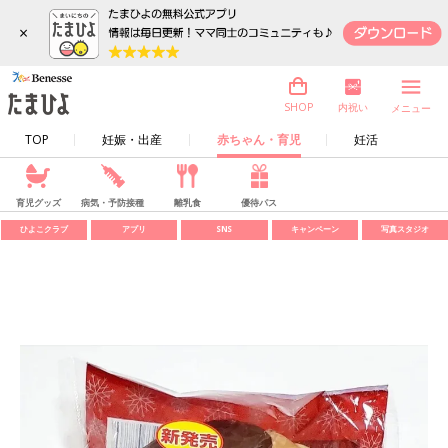
×
内祝い
SHOP
メニュー
TOP
妊娠・出産
赤ちゃん・育児
妊活
育児グッズ
病気・予防接種
離乳食
優待パス
ひよこクラブ
アプリ
SNS
キャンペーン
写真スタジオ