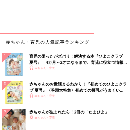
赤ちゃん・育児の人気記事ランキング
育児の困ったがズバリ！解決する本『ひよこクラブ
夏号』 4カ月～2才になるまで、育児に役立つ情報が
いっぱい！
赤ちゃん・育児
赤ちゃんのお世話まるわかり！『初めてのひよこクラ
ブ 夏号』〈巻頭大特集〉初めての授乳がうまくい
く！ おっぱい・ミルクの基本と夏のトラブル 解決テ
赤ちゃん・育児
ク
赤ちゃんが生まれたら！2冊の「たまひよ」
赤ちゃん・育児