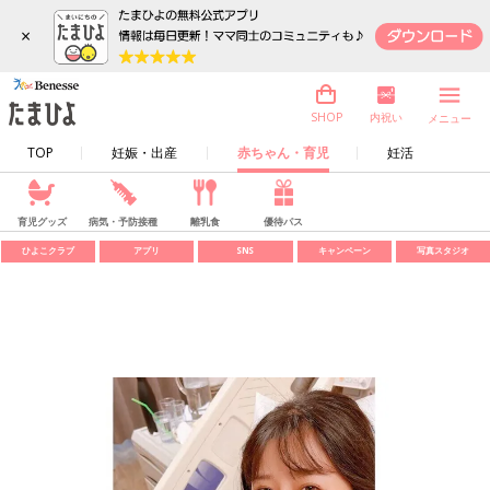
×
内祝い
SHOP
メニュー
TOP
妊娠・出産
赤ちゃん・育児
妊活
育児グッズ
病気・予防接種
離乳食
優待パス
ひよこクラブ
アプリ
SNS
キャンペーン
写真スタジオ