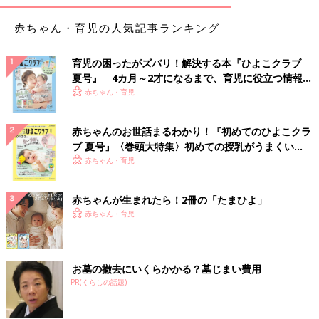
赤ちゃん・育児の人気記事ランキング
育児の困ったがズバリ！解決する本『ひよこクラブ
夏号』 4カ月～2才になるまで、育児に役立つ情報が
いっぱい！
赤ちゃん・育児
赤ちゃんのお世話まるわかり！『初めてのひよこクラ
ブ 夏号』〈巻頭大特集〉初めての授乳がうまくい
く！ おっぱい・ミルクの基本と夏のトラブル 解決テ
赤ちゃん・育児
ク
赤ちゃんが生まれたら！2冊の「たまひよ」
赤ちゃん・育児
お墓の撤去にいくらかかる？墓じまい費用
PR(くらしの話題)