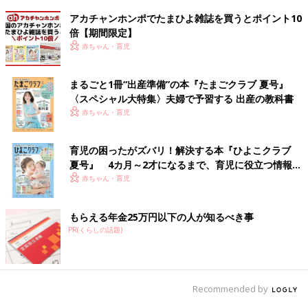
アカチャンホンポでたまひよ雑誌を買うとポイント10
倍【期間限定】
赤ちゃん・育児
まるごと1冊“出産準備”の本『たまごクラブ 夏号』
〈スペシャル大特集〉夫婦で予習する 出産の教科書
赤ちゃん・育児
育児の困ったがズバリ！解決する本『ひよこクラブ
夏号』 4カ月～2才になるまで、育児に役立つ情報が
いっぱい！
赤ちゃん・育児
もらえる年金25万円以下の人が知るべき事
PR(くらしの話題)
Recommended by