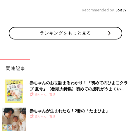
Recommended by
ランキングをもっと見る
関連記事
赤ちゃんのお世話まるわかり！『初めてのひよこクラ
ブ 夏号』〈巻頭大特集〉初めての授乳がうまくい
く！ おっぱい・ミルクの基本と夏のトラブル 解決テ
赤ちゃん・育児
ク
赤ちゃんが生まれたら！2冊の「たまひよ」
赤ちゃん・育児