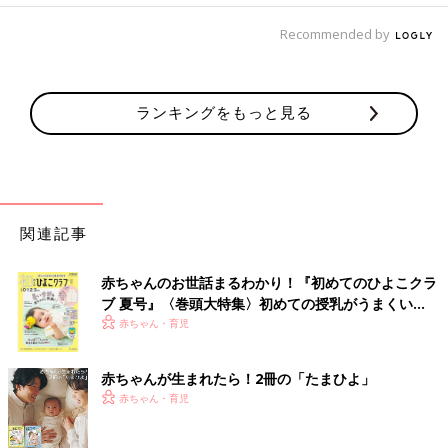
Recommended by
ランキングをもっと見る
関連記事
赤ちゃんのお世話まるわかり！『初めてのひよこクラ
ブ 夏号』〈巻頭大特集〉初めての授乳がうまくい
く！ おっぱい・ミルクの基本と夏のトラブル 解決テ
赤ちゃん・育児
ク
赤ちゃんが生まれたら！2冊の「たまひよ」
赤ちゃん・育児