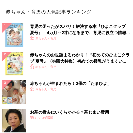
赤ちゃん・育児の人気記事ランキング
育児の困ったがズバリ！解決する本『ひよこクラブ
夏号』 4カ月～2才になるまで、育児に役立つ情報が
いっぱい！
赤ちゃん・育児
赤ちゃんのお世話まるわかり！『初めてのひよこクラ
ブ 夏号』〈巻頭大特集〉初めての授乳がうまくい
く！ おっぱい・ミルクの基本と夏のトラブル 解決テ
赤ちゃん・育児
ク
赤ちゃんが生まれたら！2冊の「たまひよ」
赤ちゃん・育児
お墓の撤去にいくらかかる？墓じまい費用
PR(くらしの話題)