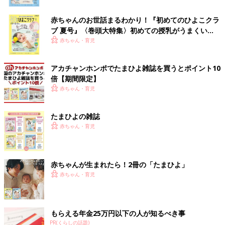
赤ちゃんのお世話まるわかり！『初めてのひよこクラ
ブ 夏号』〈巻頭大特集〉初めての授乳がうまくい
く！ おっぱい・ミルクの基本と夏のトラブル 解決テ
赤ちゃん・育児
ク
アカチャンホンポでたまひよ雑誌を買うとポイント10
倍【期間限定】
赤ちゃん・育児
たまひよの雑誌
赤ちゃん・育児
赤ちゃんが生まれたら！2冊の「たまひよ」
赤ちゃん・育児
もらえる年金25万円以下の人が知るべき事
PR(くらしの話題)