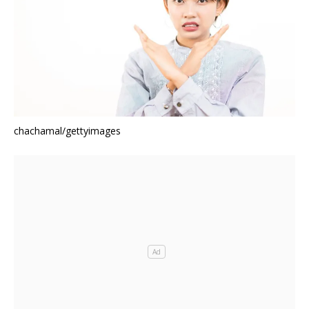
chachamal/gettyimages