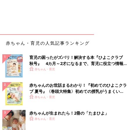
赤ちゃん・育児の人気記事ランキング
育児の困ったがズバリ！解決する本『ひよこクラブ
秋号』 4カ月～2才になるまで、育児に役立つ情報が
いっぱい！
赤ちゃん・育児
赤ちゃんのお世話まるわかり！『初めてのひよこクラ
ブ 夏号』〈巻頭大特集〉初めての授乳がうまくい
く！ おっぱい・ミルクの基本と夏のトラブル 解決テ
赤ちゃん・育児
ク
赤ちゃんが生まれたら！2冊の「たまひよ」
赤ちゃん・育児