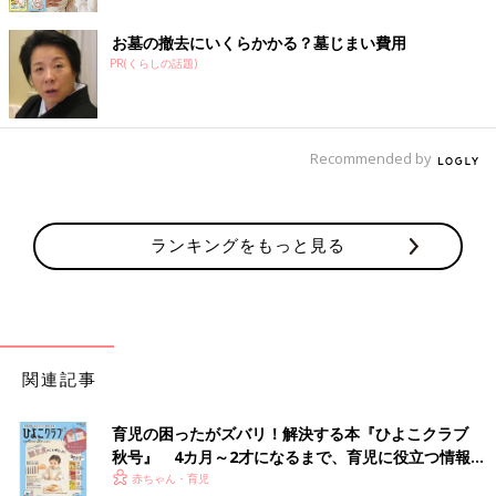
お墓の撤去にいくらかかる？墓じまい費用
PR(くらしの話題)
Recommended by
ランキングをもっと見る
関連記事
育児の困ったがズバリ！解決する本『ひよこクラブ
秋号』 4カ月～2才になるまで、育児に役立つ情報が
いっぱい！
赤ちゃん・育児