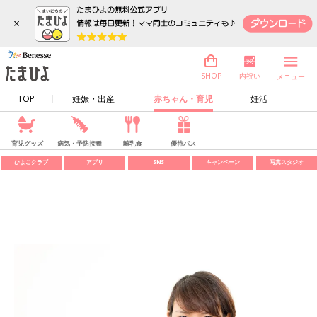
×
内祝い
SHOP
メニュー
TOP
妊娠・出産
赤ちゃん・育児
妊活
育児グッズ
病気・予防接種
離乳食
優待パス
ひよこクラブ
アプリ
SNS
キャンペーン
写真スタジオ