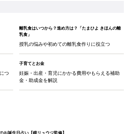
日のお誕生日占い【鏡リュウジ監修】
育園生活に慣れたのはいいけど、夫の子供への興味関心が薄れた気
91』
ポーツドリンクより麦茶が要注意!? 暑い季節に衛生的に持ち歩
】
！」「かわいくて一目ぼれ！」買うべき小物アイテム4選