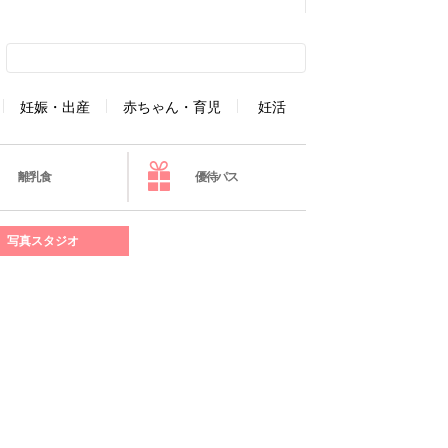
妊娠・出産
赤ちゃん・育児
妊活
離乳食
優待パス
写真スタジオ