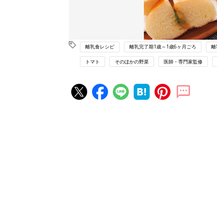
離乳食レシピ
離乳完了期1歳～1歳6ヶ月ごろ
離
トマト
そのほかの野菜
医師・専門家監修
赤ちゃん・育児の人気記事ランキ
育児の困ったがズバリ！解決する
『ひよこクラブ 秋号』 4カ月～
赤ちゃん・育児
になるまで、育児に役立つ情報が
ぱい！
赤ちゃんのお世話まるわかり！『