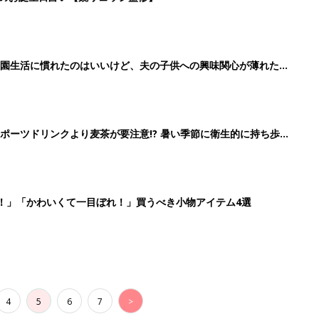
4
5
6
7
>
生後日数に合った情報を毎日お届け
ら産後まで長く使える無料アプリ
ダウンロード