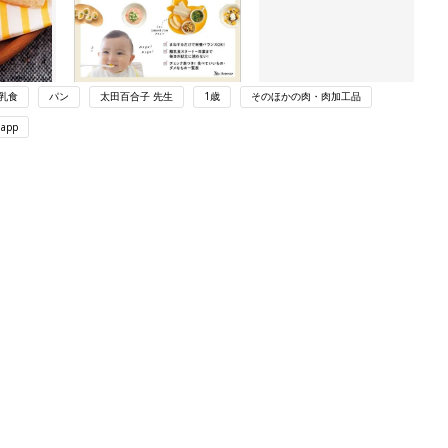
乳食
パン
太田百合子 先生
1歳
そのほかの肉・肉加工品
app
ング
関連記事
本
育児の困ったがズバリ！解決する本
2才
『ひよこクラブ 秋号』 4カ月～2才
赤ちゃん・育児
いっ
になるまで、育児に役立つ情報がいっ
ぱい！
初め
赤ちゃんのお世話まるわかり！『初め