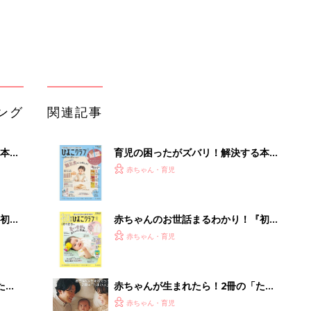
大特
てのひよこクラブ 夏号』〈巻頭大特
赤ちゃん・育児
 お
集〉初めての授乳がうまくいく！ お
ブル
っぱい・ミルクの基本と夏のトラブル
解決テク
たま
赤ちゃんが生まれたら！2冊の「たま
ひよ」
赤ちゃん・育児
「週何回？」「よく作るレシピは？」
セール
わが家の魚料理事情
赤ちゃん・育児
かわいさを残すパーツ写真！ママのた
めの撮影レシピ vol.19
赤ちゃん・育児
「え、こんなセールやってたの？」8
0％OFF以上が続々登場！Amazonの
本気が...
PR（Amazon）