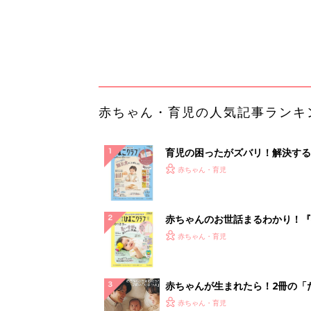
てのひよこクラブ 夏号』〈巻頭
赤ちゃん・育児
集〉初めての授乳がうまくいく！
っぱい・ミルクの基本と夏のトラ
解決テク
赤ちゃんが生まれたら！2冊の「
ひよ」
赤ちゃん・育児
【毎日変わる】Amazonタイム
が見逃せない！
PR（Amazon）
ランキングをもっと見る