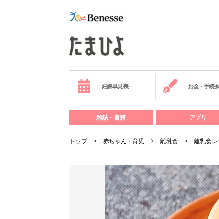
妊娠早見表
お金・手続
雑誌・書籍
アプリ
トップ
赤ちゃん・育児
離乳食
離乳食レ