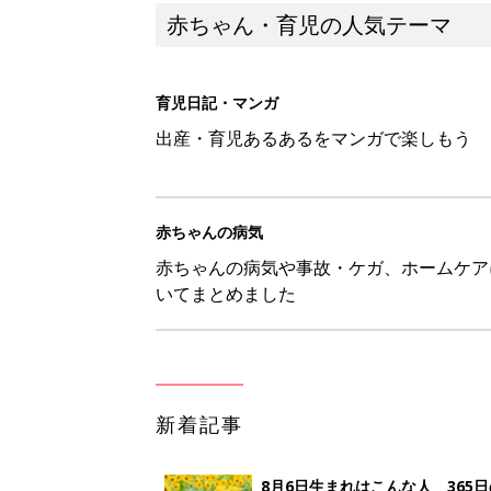
新着記事
8月6日生まれはこんな人 365
赤ちゃん・育児
【漫画】あれ、どうして？ 保
がする……！『ふうふう子育て ＃
赤ちゃん・育児
子どもの水分補給。衛生面ではス
く3つのコツとは？【専門家監修
赤ちゃん・育児
H＆М「セールでお買い得価格に
赤ちゃん・育児