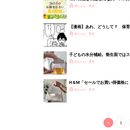
<
3
妊娠日数や
妊娠中か