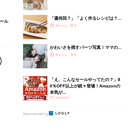
Recommended by
離乳食はいつから？進め方は？「たまひよ きほんの離
乳食」
授乳の悩みや初めての離乳食作りに役立つ
子育てとお金
につ
妊娠・出産・育児にかかる費用やもらえる補助
金・助成金を解説