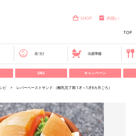
SHOP
内祝い
TOP
き
名づけ
出産準備
SNS
キャンペーン
シピ
レバーペーストサンド （離乳完了期 1才～1才6カ月ごろ）