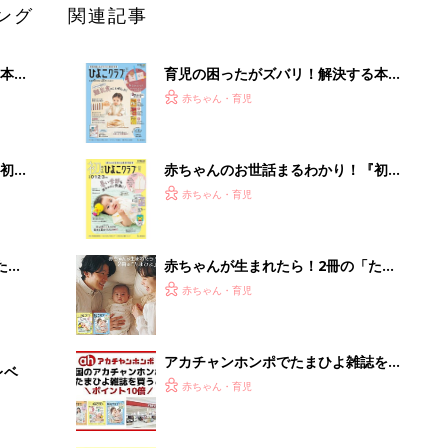
ング
関連記事
本
育児の困ったがズバリ！解決する本
2才
『ひよこクラブ 秋号』 4カ月～2才
赤ちゃん・育児
いっ
になるまで、育児に役立つ情報がいっ
ぱい！
初め
赤ちゃんのお世話まるわかり！『初め
大特
てのひよこクラブ 夏号』〈巻頭大特
赤ちゃん・育児
 お
集〉初めての授乳がうまくいく！ お
ブル
っぱい・ミルクの基本と夏のトラブル
解決テク
たま
赤ちゃんが生まれたら！2冊の「たま
ひよ」
赤ちゃん・育児
アカチャンホンポでたまひよ雑誌を買
レベ
うとポイント10倍【期間限定】
赤ちゃん・育児