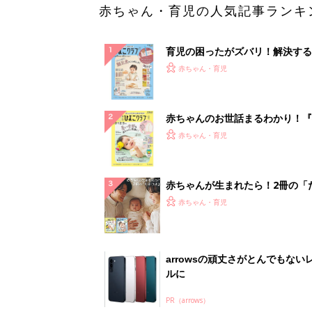
赤ちゃん・育児の人気記事ランキ
育児の困ったがズバリ！解決する
『ひよこクラブ 秋号』 4カ月～
赤ちゃん・育児
になるまで、育児に役立つ情報が
ぱい！
赤ちゃんのお世話まるわかり！『
てのひよこクラブ 夏号』〈巻頭
赤ちゃん・育児
集〉初めての授乳がうまくいく！
っぱい・ミルクの基本と夏のトラ
解決テク
赤ちゃんが生まれたら！2冊の「
ひよ」
赤ちゃん・育児
arrowsの頑丈さがとんでもない
ルに
PR（arrows）