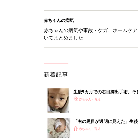
赤ちゃんの病気
赤ちゃんの病気や事故・ケガ、ホームケア
いてまとめました
新着記事
生後5カ月での右目摘出手術、そ
の生活【網膜芽細胞腫】
赤ちゃん・育児
「右の黒目が透明に見えた」生後
芽細胞腫】
赤ちゃん・育児