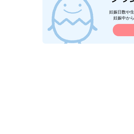
妊娠日数や
妊娠中か