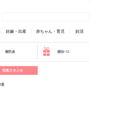
妊娠・出産
赤ちゃん・育児
妊活
離乳食
優待パス
写真スタジオ
3選