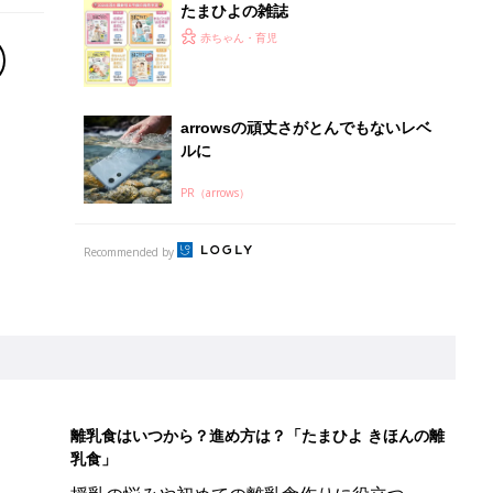
たまひよの雑誌
赤ちゃん・育児
arrowsの頑丈さがとんでもないレベ
ルに
PR（arrows）
Recommended by
離乳食はいつから？進め方は？「たまひよ きほんの離
乳食」