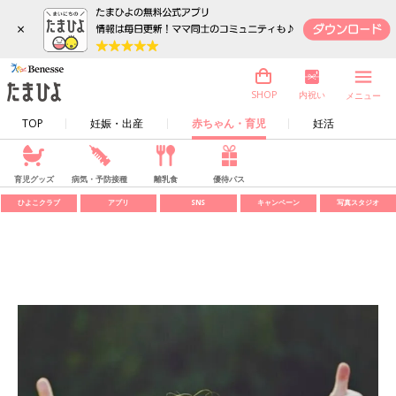
×
内祝い
SHOP
メニュー
TOP
妊娠・出産
赤ちゃん・育児
妊活
育児グッズ
病気・予防接種
離乳食
優待パス
ひよこクラブ
アプリ
SNS
キャンペーン
写真スタジオ