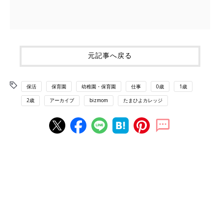
元記事へ戻る
保活
保育園
幼稚園・保育園
仕事
0歳
1歳
2歳
アーカイブ
bizmom
たまひよカレッジ