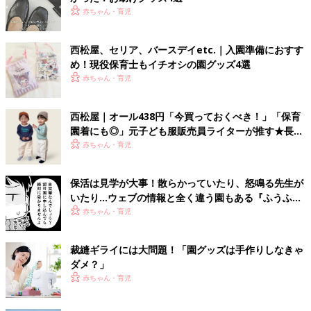
赤ちゃん・育児
西松屋、セリア、バースデイetc.｜入園準備におすす
め！現役保育士もイチオシの園グッズ4選
赤ちゃん・育児
西松屋｜オール438円「今買っておくべき！」「保育
園着にも◎」元子ども服販売員ライターが推す★長袖
Tシャツ5選
赤ちゃん・育児
保活は見学が大事！散らかっていたり、怒鳴る先生が
いたり…ウェブの情報と全く違う園もある『ふうふう
子育て ＃49』
赤ちゃん・育児
裁縫ギライには大問題！「園グッズは手作りしなきゃ
ダメ？」
赤ちゃん・育児