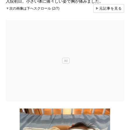
入院初日。小さい体に痛々しい姿で胸が痛みました。
▼
次の画像は下へスクロール (2/7)
▶
元記事を見る