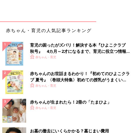
赤ちゃん・育児の人気記事ランキング
育児の困ったがズバリ！解決する本『ひよこクラブ
秋号』 4カ月～2才になるまで、育児に役立つ情報が
いっぱい！
赤ちゃん・育児
赤ちゃんのお世話まるわかり！『初めてのひよこクラ
ブ 夏号』〈巻頭大特集〉初めての授乳がうまくい
く！ おっぱい・ミルクの基本と夏のトラブル 解決テ
赤ちゃん・育児
ク
赤ちゃんが生まれたら！2冊の「たまひよ」
赤ちゃん・育児
お墓の撤去にいくらかかる？墓じまい費用