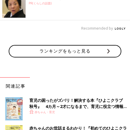
PR(くらしの話題)
Recommended by
ランキングをもっと見る
関連記事
育児の困ったがズバリ！解決する本『ひよこクラブ
秋号』 4カ月～2才になるまで、育児に役立つ情報が
いっぱい！
赤ちゃん・育児
赤ちゃんのお世話まるわかり！『初めてのひよこクラ