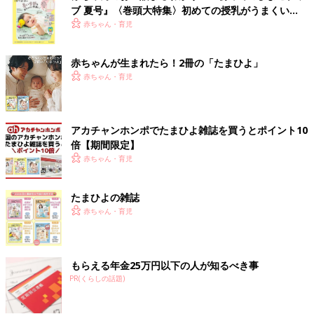
ブ 夏号』〈巻頭大特集〉初めての授乳がうまくい
く！ おっぱい・ミルクの基本と夏のトラブル 解決テ
赤ちゃん・育児
ク
赤ちゃんが生まれたら！2冊の「たまひよ」
赤ちゃん・育児
アカチャンホンポでたまひよ雑誌を買うとポイント10
倍【期間限定】
赤ちゃん・育児
たまひよの雑誌
赤ちゃん・育児
もらえる年金25万円以下の人が知るべき事
PR(くらしの話題)