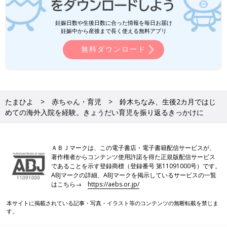
妊娠日数や生後日数に合った情報を毎日お届け
妊娠中から産後まで長く使える無料アプリ
無料ダウンロード
たまひよ
赤ちゃん・育児
鈴木ちなみ、生後2カ月ではじ
めての海外入院を経験。きょうだい育児を振り返るきっかけに
ＡＢＪマークは、この電子書店・電子書籍配信サービスが、
著作権者からコンテンツ使用許諾を得た正規版配信サービス
であることを示す登録商標（登録番号 第11091000号）です。
ABJマークの詳細、ABJマークを掲示しているサービスの一覧
はこちら→
https://aebs.or.jp/
本サイトに掲載されている記事・写真・イラスト等のコンテンツの無断転載を禁じま
す。