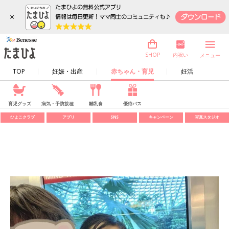
×
内祝い
SHOP
メニュー
TOP
妊娠・出産
赤ちゃん・育児
妊活
育児グッズ
病気・予防接種
離乳食
優待パス
ひよこクラブ
アプリ
SNS
キャンペーン
写真スタジオ