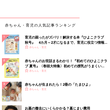
赤ちゃん・育児の人気記事ランキング
育児の困ったがズバリ！解決する本『ひよこクラブ
秋号』 4カ月～2才になるまで、育児に役立つ情報が
いっぱい！
赤ちゃん・育児
赤ちゃんのお世話まるわかり！『初めてのひよこクラ
ブ 夏号』〈巻頭大特集〉初めての授乳がうまくい
く！ おっぱい・ミルクの基本と夏のトラブル 解決テ
赤ちゃん・育児
ク
赤ちゃんが生まれたら！2冊の「たまひよ」
赤ちゃん・育児
お墓の撤去にいくらかかる？墓じまい費用