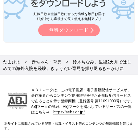
妊娠日数や生後日数に合った情報を毎日お届け
妊娠中から産後まで長く使える無料アプリ
無料ダウンロード
たまひよ
赤ちゃん・育児
鈴木ちなみ、生後2カ月ではじ
めての海外入院を経験。きょうだい育児を振り返るきっかけに
ＡＢＪマークは、この電子書店・電子書籍配信サービスが、
著作権者からコンテンツ使用許諾を得た正規版配信サービス
であることを示す登録商標（登録番号 第11091000号）です。
ABJマークの詳細、ABJマークを掲示しているサービスの一覧
はこちら→
https://aebs.or.jp/
本サイトに掲載されている記事・写真・イラスト等のコンテンツの無断転載を禁じま
す。