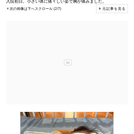
入院初日。小さい体に痛々しい姿で胸が痛みました。
▼
次の画像は下へスクロール (2/7)
▶
元記事を見る