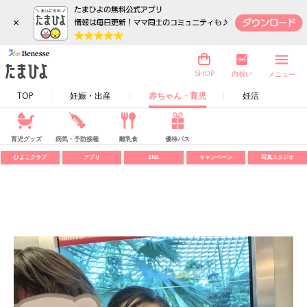
×
内祝い
SHOP
メニュー
TOP
妊娠・出産
赤ちゃん・育児
妊活
育児グッズ
病気・予防接種
離乳食
優待パス
ひよこクラブ
アプリ
SNS
キャンペーン
写真スタジオ