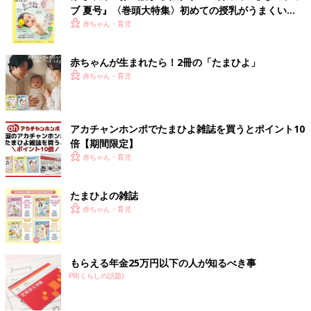
ブ 夏号』〈巻頭大特集〉初めての授乳がうまくい
く！ おっぱい・ミルクの基本と夏のトラブル 解決テ
赤ちゃん・育児
ク
赤ちゃんが生まれたら！2冊の「たまひよ」
赤ちゃん・育児
アカチャンホンポでたまひよ雑誌を買うとポイント10
倍【期間限定】
赤ちゃん・育児
たまひよの雑誌
赤ちゃん・育児
もらえる年金25万円以下の人が知るべき事
PR(くらしの話題)