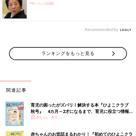
PR(くらしの話題)
Recommended by
ランキングをもっと見る
関連記事
育児の困ったがズバリ！解決する本『ひよこクラブ
秋号』 4カ月～2才になるまで、育児に役立つ情報が
いっぱい！
赤ちゃん・育児
赤ちゃんのお世話まるわかり！『初めてのひよこクラ