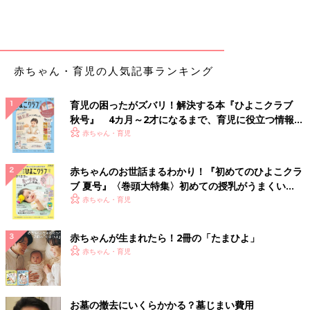
赤ちゃん・育児の人気記事ランキング
育児の困ったがズバリ！解決する本『ひよこクラブ
秋号』 4カ月～2才になるまで、育児に役立つ情報が
いっぱい！
赤ちゃん・育児
赤ちゃんのお世話まるわかり！『初めてのひよこクラ
ブ 夏号』〈巻頭大特集〉初めての授乳がうまくい
く！ おっぱい・ミルクの基本と夏のトラブル 解決テ
赤ちゃん・育児
ク
赤ちゃんが生まれたら！2冊の「たまひよ」
赤ちゃん・育児
お墓の撤去にいくらかかる？墓じまい費用