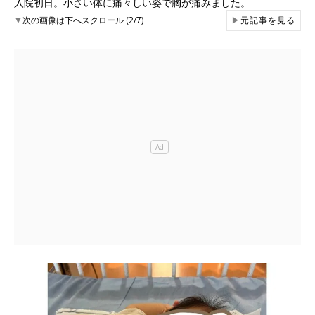
入院初日。小さい体に痛々しい姿で胸が痛みました。
▼
次の画像は下へスクロール (2/7)
▶
元記事を見る