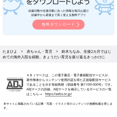
妊娠日数や生後日数に合った情報を毎日お届け
妊娠中から産後まで長く使える無料アプリ
無料ダウンロード
たまひよ
赤ちゃん・育児
鈴木ちなみ、生後2カ月ではじ
めての海外入院を経験。きょうだい育児を振り返るきっかけに
ＡＢＪマークは、この電子書店・電子書籍配信サービスが、
著作権者からコンテンツ使用許諾を得た正規版配信サービス
であることを示す登録商標（登録番号 第11091000号）です。
ABJマークの詳細、ABJマークを掲示しているサービスの一覧
はこちら→
https://aebs.or.jp/
本サイトに掲載されている記事・写真・イラスト等のコンテンツの無断転載を禁じま
す。