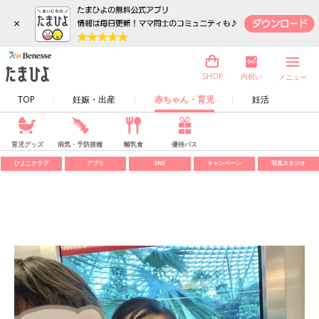
×
内祝い
SHOP
メニュー
TOP
妊娠・出産
赤ちゃん・育児
妊活
育児グッズ
病気・予防接種
離乳食
優待パス
ひよこクラブ
アプリ
SNS
キャンペーン
写真スタジオ