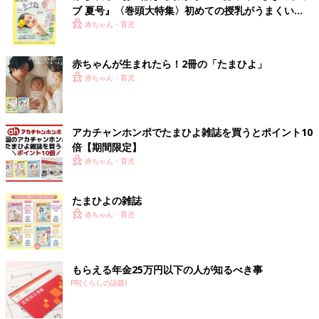
ブ 夏号』〈巻頭大特集〉初めての授乳がうまくい
く！ おっぱい・ミルクの基本と夏のトラブル 解決テ
赤ちゃん・育児
ク
赤ちゃんが生まれたら！2冊の「たまひよ」
赤ちゃん・育児
アカチャンホンポでたまひよ雑誌を買うとポイント10
倍【期間限定】
赤ちゃん・育児
たまひよの雑誌
赤ちゃん・育児
もらえる年金25万円以下の人が知るべき事
PR(くらしの話題)