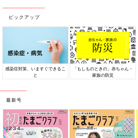
ピックアップ
日本外来小児科学会リーフレッ
六星占術 細木かおりさんの人生
ト検討会
相談
最新号