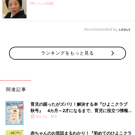
PR(くらしの話題)
Recommended by
ランキングをもっと見る
関連記事
育児の困ったがズバリ！解決する本『ひよこクラブ
秋号』 4カ月～2才になるまで、育児に役立つ情報が
いっぱい！
赤ちゃん・育児
赤ちゃんのお世話まるわかり！『初めてのひよこクラ