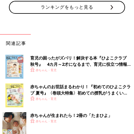
ランキングをもっと見る
関連記事
育児の困ったがズバリ！解決する本『ひよこクラブ
秋号』 4カ月～2才になるまで、育児に役立つ情報が
いっぱい！
赤ちゃん・育児
赤ちゃんのお世話まるわかり！『初めてのひよこクラ
ブ 夏号』〈巻頭大特集〉初めての授乳がうまくい
く！ おっぱい・ミルクの基本と夏のトラブル 解決テ
赤ちゃん・育児
ク
赤ちゃんが生まれたら！2冊の「たまひよ」
赤ちゃん・育児