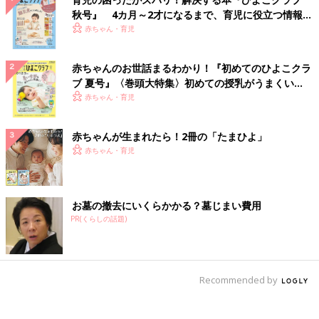
秋号』 4カ月～2才になるまで、育児に役立つ情報が
いっぱい！
赤ちゃん・育児
赤ちゃんのお世話まるわかり！『初めてのひよこクラ
ブ 夏号』〈巻頭大特集〉初めての授乳がうまくい
く！ おっぱい・ミルクの基本と夏のトラブル 解決テ
赤ちゃん・育児
ク
赤ちゃんが生まれたら！2冊の「たまひよ」
赤ちゃん・育児
お墓の撤去にいくらかかる？墓じまい費用
PR(くらしの話題)
Recommended by