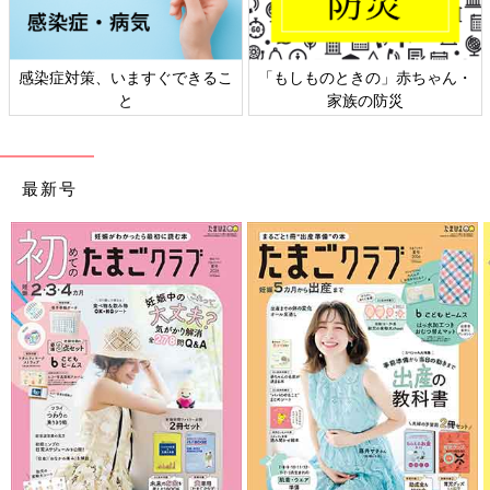
ますぐできるこ
「もしものときの」赤ちゃん・
日本外来小児科
と
家族の防災
ト検
最新号