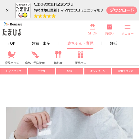
×
内祝い
SHOP
メニュー
TOP
妊娠・出産
赤ちゃん・育児
妊活
育児グッズ
病気・予防接種
離乳食
優待パス
ひよこクラブ
アプリ
SNS
キャンペーン
写真スタジオ