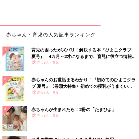
赤ちゃん・育児の人気記事ランキング
育児の困ったがズバリ！解決する本『ひよこクラブ
夏号』 4カ月～2才になるまで、育児に役立つ情報が
いっぱい！
赤ちゃん・育児
赤ちゃんのお世話まるわかり！『初めてのひよこクラ
ブ 夏号』〈巻頭大特集〉初めての授乳がうまくい
く！ おっぱい・ミルクの基本と夏のトラブル 解決テ
赤ちゃん・育児
ク
赤ちゃんが生まれたら！2冊の「たまひよ」
赤ちゃん・育児