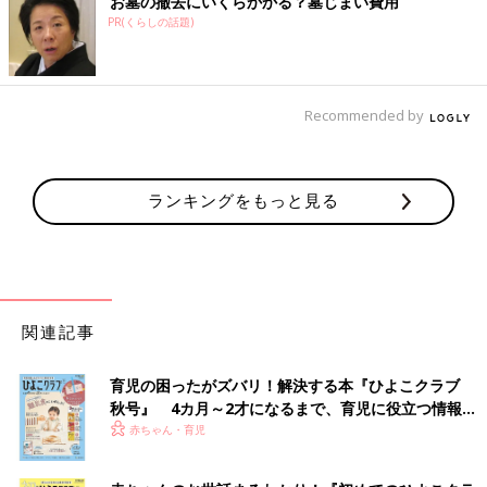
お墓の撤去にいくらかかる？墓じまい費用
PR(くらしの話題)
Recommended by
ランキングをもっと見る
関連記事
育児の困ったがズバリ！解決する本『ひよこクラブ
秋号』 4カ月～2才になるまで、育児に役立つ情報が
いっぱい！
赤ちゃん・育児