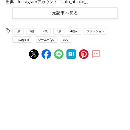
出典：Instagramアカウント「sato_atsuko_」
元記事へ戻る
0歳
1歳
2歳
3歳
4歳～
ファッション
Instagram
ジーユー/gu
app