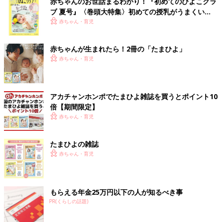
赤ちゃんのお世話まるわかり！『初めてのひよこクラ
ブ 夏号』〈巻頭大特集〉初めての授乳がうまくい
く！ おっぱい・ミルクの基本と夏のトラブル 解決テ
赤ちゃん・育児
ク
赤ちゃんが生まれたら！2冊の「たまひよ」
赤ちゃん・育児
アカチャンホンポでたまひよ雑誌を買うとポイント10
倍【期間限定】
赤ちゃん・育児
たまひよの雑誌
赤ちゃん・育児
もらえる年金25万円以下の人が知るべき事
PR(くらしの話題)