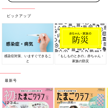
ピックアップ
日本外来小児科学会リーフレッ
六星占術 細木かおりさんの人生
ト検討会
相談
最新号