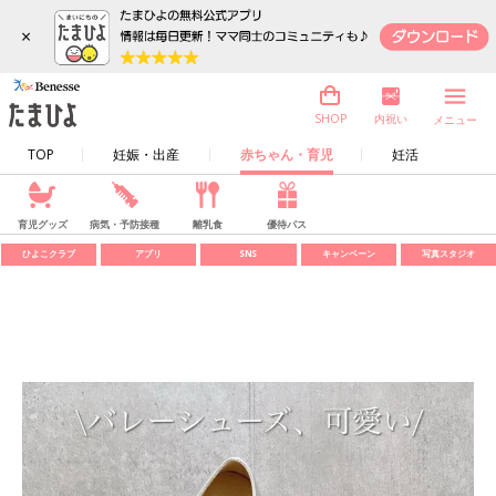
×
内祝い
SHOP
メニュー
TOP
妊娠・出産
赤ちゃん・育児
妊活
育児グッズ
病気・予防接種
離乳食
優待パス
ひよこクラブ
アプリ
SNS
キャンペーン
写真スタジオ