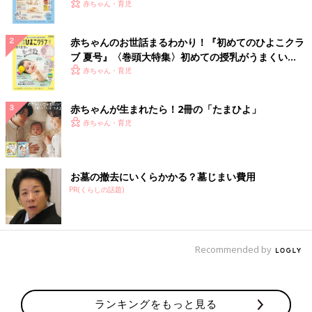
いっぱい！
赤ちゃん・育児
赤ちゃんのお世話まるわかり！『初めてのひよこクラ
ブ 夏号』〈巻頭大特集〉初めての授乳がうまくい
く！ おっぱい・ミルクの基本と夏のトラブル 解決テ
赤ちゃん・育児
ク
赤ちゃんが生まれたら！2冊の「たまひよ」
赤ちゃん・育児
お墓の撤去にいくらかかる？墓じまい費用
PR(くらしの話題)
Recommended by
ランキングをもっと見る