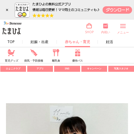
×
内祝い
SHOP
メニュー
TOP
妊娠・出産
赤ちゃん・育児
妊活
育児グッズ
病気・予防接種
離乳食
優待パス
ひよこクラブ
アプリ
SNS
キャンペーン
写真スタジオ