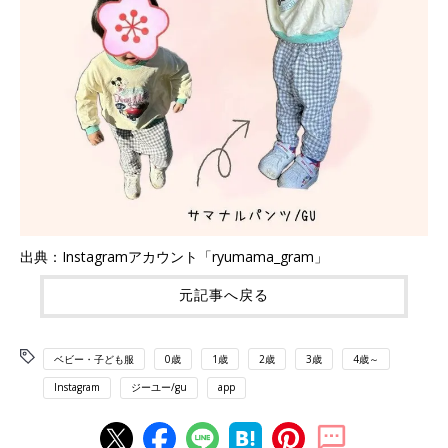
出典：Instagramアカウント「ryumama_gram」
元記事へ戻る
ベビー・子ども服
0歳
1歳
2歳
3歳
4歳～
Instagram
ジーユー/gu
app