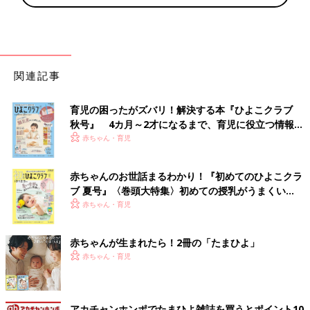
関連記事
育児の困ったがズバリ！解決する本『ひよこクラブ
秋号』 4カ月～2才になるまで、育児に役立つ情報が
いっぱい！
赤ちゃん・育児
赤ちゃんのお世話まるわかり！『初めてのひよこクラ
ブ 夏号』〈巻頭大特集〉初めての授乳がうまくい
く！ おっぱい・ミルクの基本と夏のトラブル 解決テ
赤ちゃん・育児
ク
赤ちゃんが生まれたら！2冊の「たまひよ」
赤ちゃん・育児
アカチャンホンポでたまひよ雑誌を買うとポイント10