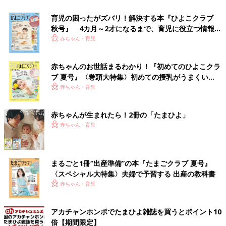
育児の困ったがズバリ！解決する本『ひよこクラブ
秋号』 4カ月～2才になるまで、育児に役立つ情報が
いっぱい！
赤ちゃん・育児
赤ちゃんのお世話まるわかり！『初めてのひよこクラ
ブ 夏号』〈巻頭大特集〉初めての授乳がうまくい
く！ おっぱい・ミルクの基本と夏のトラブル 解決テ
赤ちゃん・育児
ク
赤ちゃんが生まれたら！2冊の「たまひよ」
赤ちゃん・育児
まるごと1冊“出産準備”の本『たまごクラブ 夏号』
〈スペシャル大特集〉夫婦で予習する 出産の教科書
赤ちゃん・育児
アカチャンホンポでたまひよ雑誌を買うとポイント10
倍【期間限定】