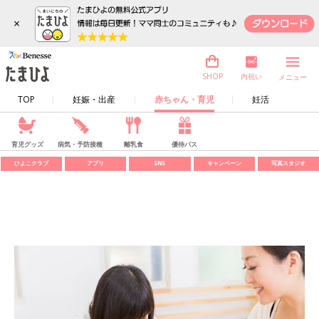
×
内祝い
SHOP
メニュー
TOP
妊娠・出産
赤ちゃん・育児
妊活
育児グッズ
病気・予防接種
離乳食
優待パス
ひよこクラブ
アプリ
SNS
キャンペーン
写真スタジオ