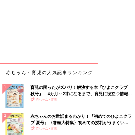
赤ちゃん・育児の人気記事ランキング
育児の困ったがズバリ！解決する本『ひよこクラブ
秋号』 4カ月～2才になるまで、育児に役立つ情報が
いっぱい！
赤ちゃん・育児
赤ちゃんのお世話まるわかり！『初めてのひよこクラ
ブ 夏号』〈巻頭大特集〉初めての授乳がうまくい
く！ おっぱい・ミルクの基本と夏のトラブル 解決テ
赤ちゃん・育児