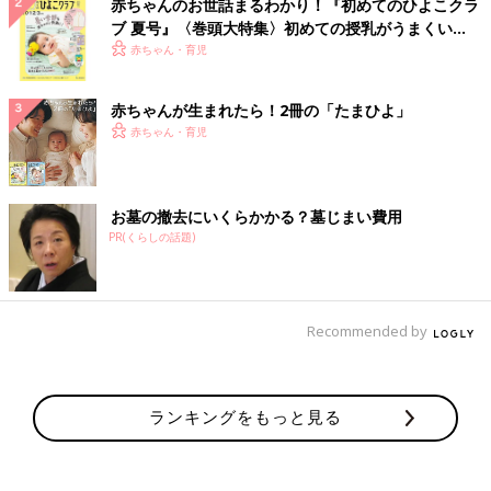
赤ちゃんのお世話まるわかり！『初めてのひよこクラ
ブ 夏号』〈巻頭大特集〉初めての授乳がうまくい
く！ おっぱい・ミルクの基本と夏のトラブル 解決テ
赤ちゃん・育児
ク
赤ちゃんが生まれたら！2冊の「たまひよ」
赤ちゃん・育児
お墓の撤去にいくらかかる？墓じまい費用
PR(くらしの話題)
Recommended by
ランキングをもっと見る