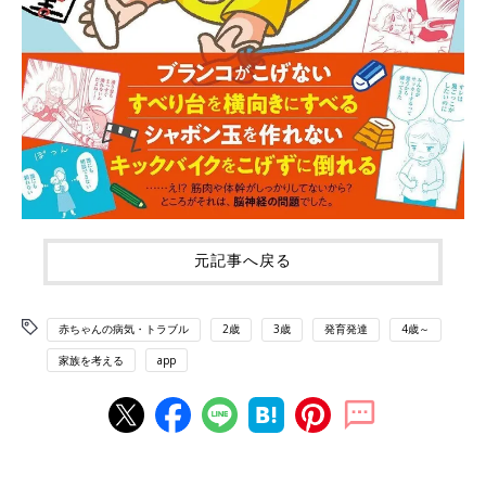
元記事へ戻る
赤ちゃんの病気・トラブル
2歳
3歳
発育発達
4歳～
家族を考える
app