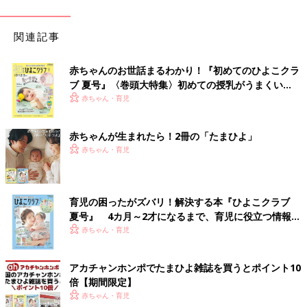
関連記事
赤ちゃんのお世話まるわかり！『初めてのひよこクラ
ブ 夏号』〈巻頭大特集〉初めての授乳がうまくい
く！ おっぱい・ミルクの基本と夏のトラブル 解決テ
赤ちゃん・育児
ク
赤ちゃんが生まれたら！2冊の「たまひよ」
赤ちゃん・育児
育児の困ったがズバリ！解決する本『ひよこクラブ
夏号』 4カ月～2才になるまで、育児に役立つ情報が
いっぱい！
赤ちゃん・育児
アカチャンホンポでたまひよ雑誌を買うとポイント10
倍【期間限定】
赤ちゃん・育児