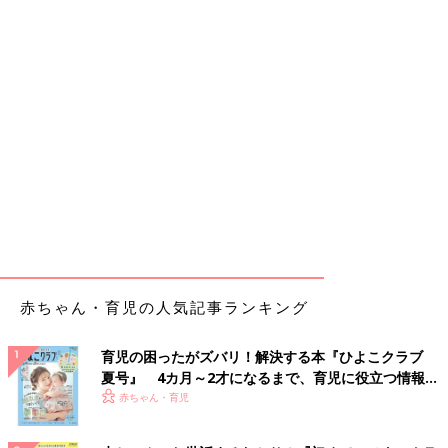
赤ちゃん・育児の人気記事ランキング
育児の困ったがズバリ！解決する本『ひよこクラブ
夏号』 4カ月～2才になるまで、育児に役立つ情報が
いっぱい！
赤ちゃん・育児