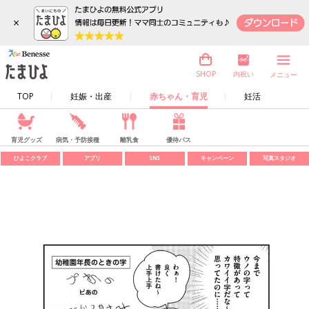
×
内祝い
SHOP
メニュー
TOP
妊娠・出産
赤ちゃん・育児
妊活
育児グッズ
病気・予防接種
離乳食
優待パス
ひよこクラブ
アプリ
SNS
キャンペーン
写真スタジオ