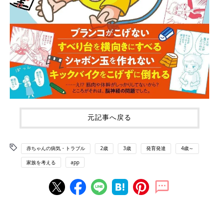
元記事へ戻る
赤ちゃんの病気・トラブル
2歳
3歳
発育発達
4歳～
家族を考える
app