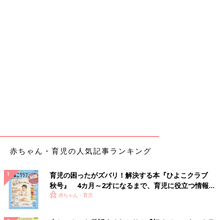
赤ちゃん・育児の人気記事ランキング
育児の困ったがズバリ！解決する本『ひよこクラブ
秋号』 4カ月～2才になるまで、育児に役立つ情報が
いっぱい！
赤ちゃん・育児