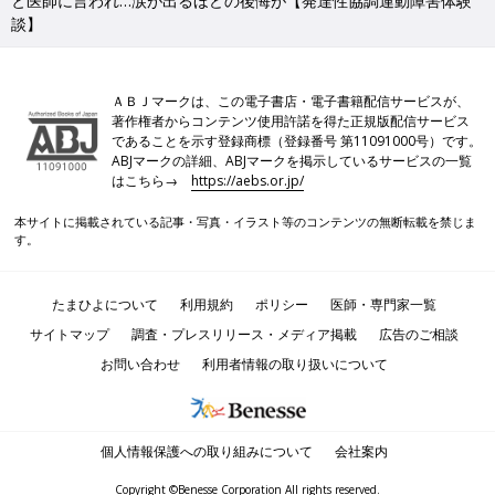
と医師に言われ…涙が出るほどの後悔が【発達性協調運動障害体験
談】
ＡＢＪマークは、この電子書店・電子書籍配信サービスが、
著作権者からコンテンツ使用許諾を得た正規版配信サービス
であることを示す登録商標（登録番号 第11091000号）です。
ABJマークの詳細、ABJマークを掲示しているサービスの一覧
はこちら→
https://aebs.or.jp/
本サイトに掲載されている記事・写真・イラスト等のコンテンツの無断転載を禁じま
す。
たまひよについて
利用規約
ポリシー
医師・専門家一覧
サイトマップ
調査・プレスリリース・メディア掲載
広告のご相談
お問い合わせ
利用者情報の取り扱いについて
個人情報保護への取り組みについて
会社案内
Copyright ©Benesse Corporation All rights reserved.