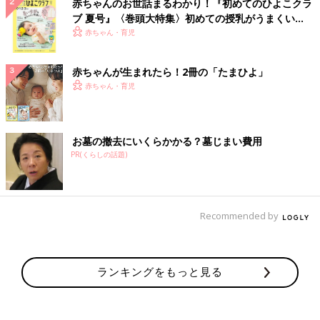
赤ちゃんのお世話まるわかり！『初めてのひよこクラ
ブ 夏号』〈巻頭大特集〉初めての授乳がうまくい
く！ おっぱい・ミルクの基本と夏のトラブル 解決テ
赤ちゃん・育児
ク
赤ちゃんが生まれたら！2冊の「たまひよ」
赤ちゃん・育児
お墓の撤去にいくらかかる？墓じまい費用
PR(くらしの話題)
Recommended by
ランキングをもっと見る