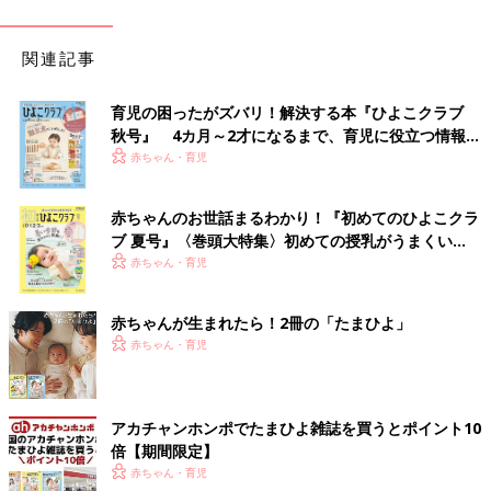
関連記事
育児の困ったがズバリ！解決する本『ひよこクラブ
秋号』 4カ月～2才になるまで、育児に役立つ情報が
いっぱい！
赤ちゃん・育児
赤ちゃんのお世話まるわかり！『初めてのひよこクラ
ブ 夏号』〈巻頭大特集〉初めての授乳がうまくい
く！ おっぱい・ミルクの基本と夏のトラブル 解決テ
赤ちゃん・育児
ク
赤ちゃんが生まれたら！2冊の「たまひよ」
赤ちゃん・育児
アカチャンホンポでたまひよ雑誌を買うとポイント10
倍【期間限定】
赤ちゃん・育児