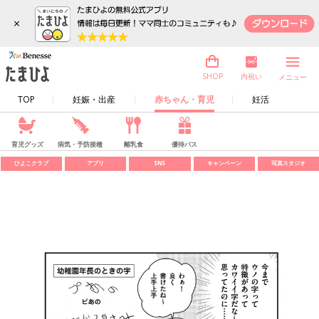
×
内祝い
SHOP
メニュー
TOP
妊娠・出産
赤ちゃん・育児
妊活
育児グッズ
病気・予防接種
離乳食
優待パス
ひよこクラブ
アプリ
SNS
キャンペーン
写真スタジオ