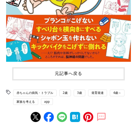
元記事へ戻る
赤ちゃんの病気・トラブル
2歳
3歳
発育発達
4歳～
家族を考える
app