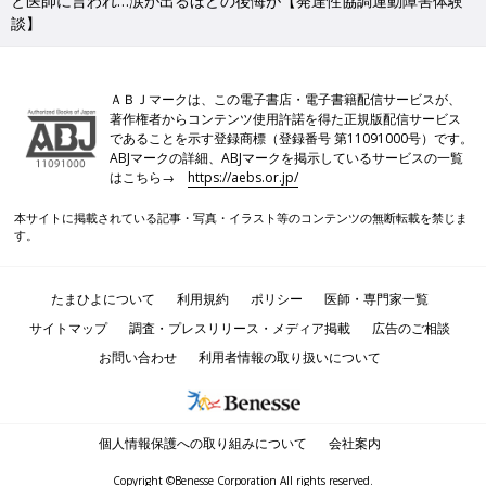
と医師に言われ…涙が出るほどの後悔が【発達性協調運動障害体験
談】
ＡＢＪマークは、この電子書店・電子書籍配信サービスが、
著作権者からコンテンツ使用許諾を得た正規版配信サービス
であることを示す登録商標（登録番号 第11091000号）です。
ABJマークの詳細、ABJマークを掲示しているサービスの一覧
はこちら→
https://aebs.or.jp/
本サイトに掲載されている記事・写真・イラスト等のコンテンツの無断転載を禁じま
す。
たまひよについて
利用規約
ポリシー
医師・専門家一覧
サイトマップ
調査・プレスリリース・メディア掲載
広告のご相談
お問い合わせ
利用者情報の取り扱いについて
個人情報保護への取り組みについて
会社案内
Copyright ©Benesse Corporation All rights reserved.