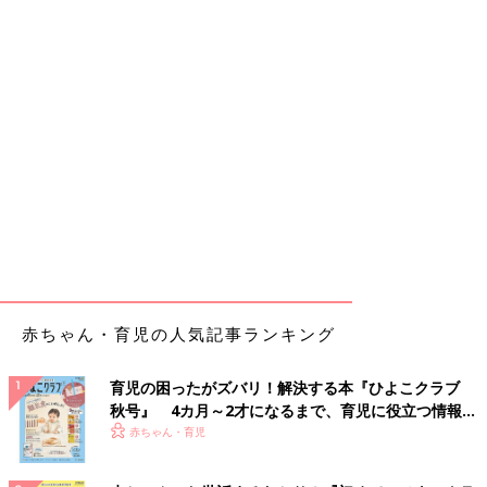
赤ちゃん・育児の人気記事ランキング
育児の困ったがズバリ！解決する本『ひよこクラブ
秋号』 4カ月～2才になるまで、育児に役立つ情報が
いっぱい！
赤ちゃん・育児