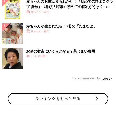
赤ちゃんのお世話まるわかり！『初めてのひよこクラ
ブ 夏号』〈巻頭大特集〉初めての授乳がうまくい
く！ おっぱい・ミルクの基本と夏のトラブル 解決テ
赤ちゃん・育児
ク
赤ちゃんが生まれたら！2冊の「たまひよ」
赤ちゃん・育児
お墓の撤去にいくらかかる？墓じまい費用
PR(くらしの話題)
Recommended by
ランキングをもっと見る