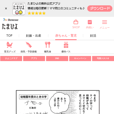
×
内祝い
SHOP
メニュー
TOP
妊娠・出産
赤ちゃん・育児
妊活
育児グッズ
病気・予防接種
離乳食
優待パス
ひよこクラブ
アプリ
SNS
キャンペーン
写真スタジオ