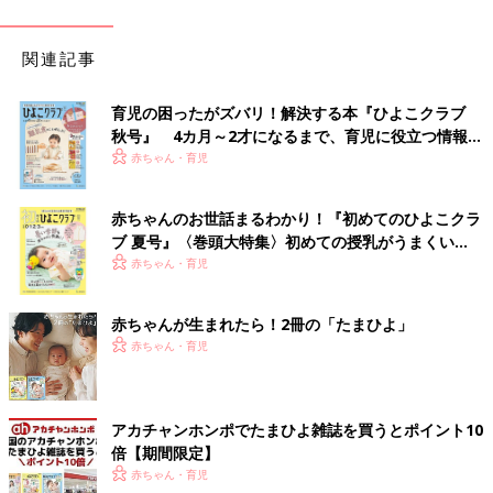
関連記事
育児の困ったがズバリ！解決する本『ひよこクラブ
秋号』 4カ月～2才になるまで、育児に役立つ情報が
いっぱい！
赤ちゃん・育児
赤ちゃんのお世話まるわかり！『初めてのひよこクラ
ブ 夏号』〈巻頭大特集〉初めての授乳がうまくい
く！ おっぱい・ミルクの基本と夏のトラブル 解決テ
赤ちゃん・育児
ク
赤ちゃんが生まれたら！2冊の「たまひよ」
赤ちゃん・育児
アカチャンホンポでたまひよ雑誌を買うとポイント10
倍【期間限定】
赤ちゃん・育児