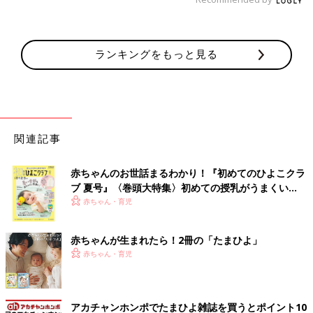
ランキングをもっと見る
関連記事
赤ちゃんのお世話まるわかり！『初めてのひよこクラ
ブ 夏号』〈巻頭大特集〉初めての授乳がうまくい
く！ おっぱい・ミルクの基本と夏のトラブル 解決テ
赤ちゃん・育児
ク
赤ちゃんが生まれたら！2冊の「たまひよ」
赤ちゃん・育児
アカチャンホンポでたまひよ雑誌を買うとポイント10