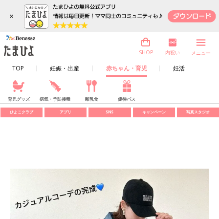
×
内祝い
SHOP
メニュー
TOP
妊娠・出産
赤ちゃん・育児
妊活
育児グッズ
病気・予防接種
離乳食
優待パス
ひよこクラブ
アプリ
SNS
キャンペーン
写真スタジオ