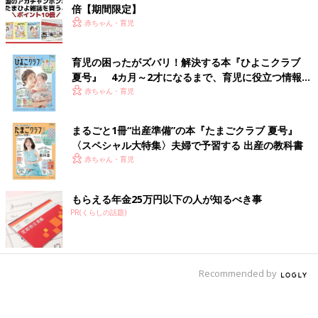
倍【期間限定】
赤ちゃん・育児
育児の困ったがズバリ！解決する本『ひよこクラブ
夏号』 4カ月～2才になるまで、育児に役立つ情報が
いっぱい！
赤ちゃん・育児
まるごと1冊“出産準備”の本『たまごクラブ 夏号』
〈スペシャル大特集〉夫婦で予習する 出産の教科書
赤ちゃん・育児
もらえる年金25万円以下の人が知るべき事
PR(くらしの話題)
Recommended by