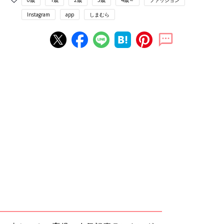
0歳
1歳
2歳
3歳
4歳～
ファッション
Instagram
app
しまむら