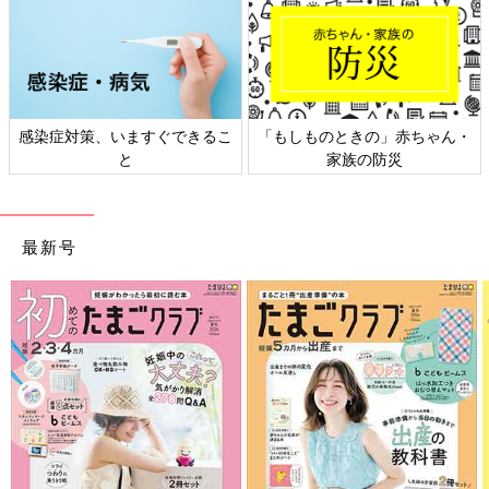
赤ちゃん・
日本外来小児科学会リーフレッ
六星占術 細木かおり
災
ト検討会
相談
最新号