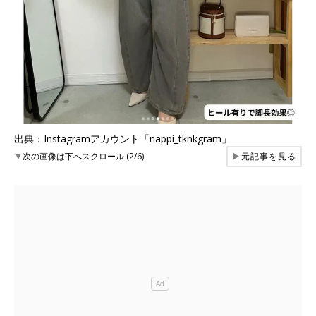
出典：Instagramアカウント「nappi_tknkgram」
▼
次の画像は下へスクロール (2/6)
▶
元記事を見る