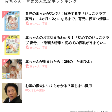
赤ちゃん・育児の人気記事ランキング
育児の困ったがズバリ！解決する本『ひよこクラブ
夏号』 4カ月～2才になるまで、育児に役立つ情報が
いっぱい！
赤ちゃん・育児
赤ちゃんのお世話まるわかり！『初めてのひよこクラ
ブ 夏号』〈巻頭大特集〉初めての授乳がうまくい
く！ おっぱい・ミルクの基本と夏のトラブル 解決テ
赤ちゃん・育児
ク
赤ちゃんが生まれたら！2冊の「たまひよ」
赤ちゃん・育児
お墓の撤去にいくらかかる？墓じまい費用
PR(くらしの話題)
Recommended by