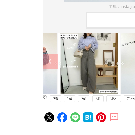
出典：Instag
0歳
1歳
2歳
3歳
4歳～
ファ