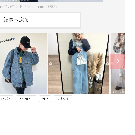
ramアカウント「rina_mama0907」
記事へ戻る
ッション
Instagram
app
しまむら