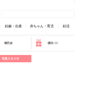
妊娠・出産
赤ちゃん・育児
妊活
離乳食
優待パス
写真スタジオ