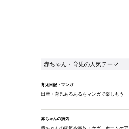
赤ちゃんの病気
赤ちゃんの病気や事故・ケガ、ホームケア
いてまとめました
新着記事
8月6日生まれはこんな人 365
赤ちゃん・育児
【漫画】あれ、どうして？ 保
がする……！『ふうふう子育て ＃
赤ちゃん・育児