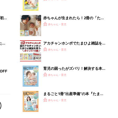
まるごと1冊“出産準備”の本『たまご
クラブ 夏号』〈スペシャル大特集〉
赤ちゃん・育児
夫婦で予習する 出産の教科書
「イソジン®クリアうがい薬」といっ
しょに「うがいパワー」で一年中！
健やか
PR（iNova｜Hugkum）
Recommended by
離乳食はいつから？進め方は？「たまひよ きほんの離
乳食」