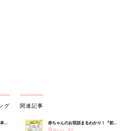
ング
関連記事
本
赤ちゃんのお世話まるわかり！『初め
2才
てのひよこクラブ 夏号』〈巻頭大特
赤ちゃん・育児
いっ
集〉初めての授乳がうまくいく！ お
っぱい・ミルクの基本と夏のトラブル
解決テク
初め
赤ちゃんが生まれたら！2冊の「たま
大特
ひよ」
赤ちゃん・育児
 お
ブル
たま
アカチャンホンポでたまひよ雑誌を買
うとポイント10倍【期間限定】
赤ちゃん・育児
育児の困ったがズバリ！解決する本
OFF
『ひよこクラブ 夏号』 4カ月～2才
赤ちゃん・育児
になるまで、育児に役立つ情報がいっ
ぱい！