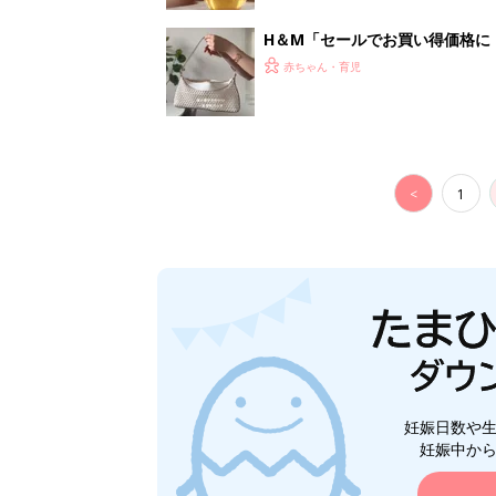
妊娠日数や
妊娠中か