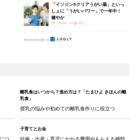
授乳の悩みや初めての離乳食作りに役立つ
子育てとお金
につ
妊娠・出産・育児にかかる費用やもらえる補助
金・助成金を解説
日のお誕生日占い【鏡リュウジ監修】
育園生活に慣れたのはいいけど、夫の子供への興味関心が薄れた気
91』