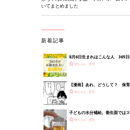
子どもの水分補給。衛生面ではス
く3つのコツとは？【専門家監修
赤ちゃん・育児
H＆М「セールでお買い得価格に
赤ちゃん・育児
<
1