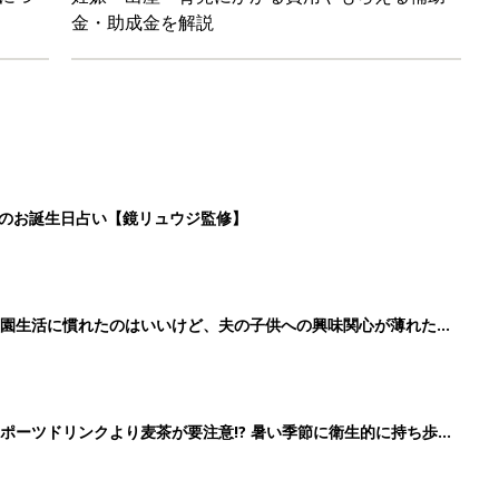
ポーツドリンクより麦茶が要注意!? 暑い季節に衛生的に持ち歩
】
！」「かわいくて一目ぼれ！」買うべき小物アイテム4選
2
3
4
5
>