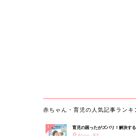
赤ちゃん・育児の人気記事ランキ
育児の困ったがズバリ！解決する
『ひよこクラブ 夏号』 4カ月～
赤ちゃん・育児
になるまで、育児に役立つ情報が
ぱい！
赤ちゃんのお世話まるわかり！『
てのひよこクラブ 夏号』〈巻頭
赤ちゃん・育児
集〉初めての授乳がうまくいく！
っぱい・ミルクの基本と夏のトラ
解決テク
赤ちゃんが生まれたら！2冊の「
ひよ」
赤ちゃん・育児
Amazon今日も見逃せない！80%
以上が続々登場
PR（Amazon）