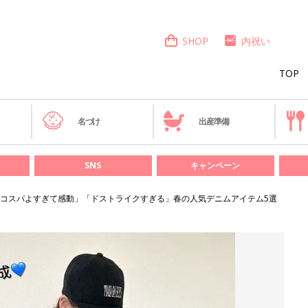
SHOP
内祝い
TOP
き
名づけ
出産準備
SNS
キャンペーン
コスパよすぎて感動」「ドストライクすぎる」春の人気デニムアイテム5選