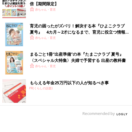
倍【期間限定】
赤ちゃん・育児
育児の困ったがズバリ！解決する本『ひよこクラブ
夏号』 4カ月～2才になるまで、育児に役立つ情報が
いっぱい！
赤ちゃん・育児
まるごと1冊“出産準備”の本『たまごクラブ 夏号』
〈スペシャル大特集〉夫婦で予習する 出産の教科書
赤ちゃん・育児
もらえる年金25万円以下の人が知るべき事
PR(くらしの話題)
Recommended by