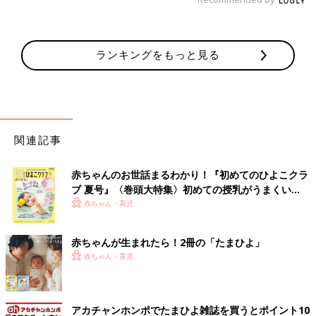
ランキングをもっと見る
関連記事
赤ちゃんのお世話まるわかり！『初めてのひよこクラ
ブ 夏号』〈巻頭大特集〉初めての授乳がうまくい
く！ おっぱい・ミルクの基本と夏のトラブル 解決テ
赤ちゃん・育児
ク
赤ちゃんが生まれたら！2冊の「たまひよ」
赤ちゃん・育児
アカチャンホンポでたまひよ雑誌を買うとポイント10