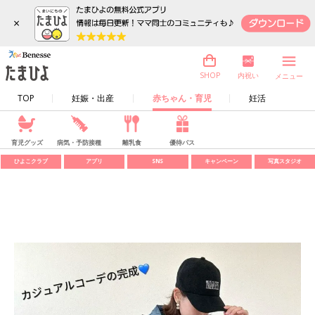
×
内祝い
SHOP
メニュー
TOP
妊娠・出産
赤ちゃん・育児
妊活
育児グッズ
病気・予防接種
離乳食
優待パス
ひよこクラブ
アプリ
SNS
キャンペーン
写真スタジオ