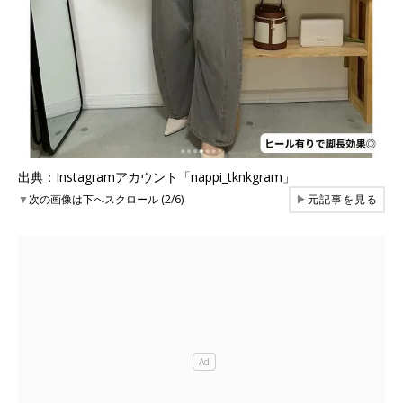
出典：Instagramアカウント「nappi_tknkgram」
▼
次の画像は下へスクロール (2/6)
▶
元記事を見る