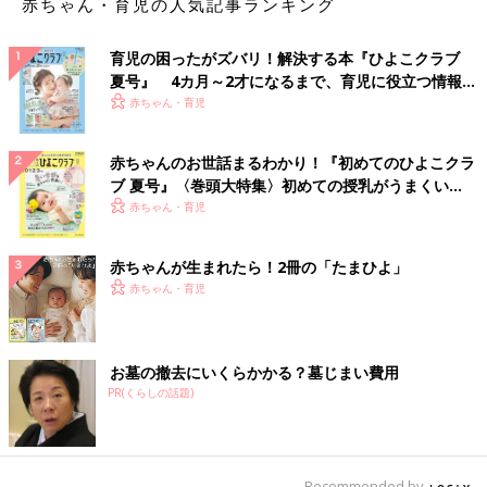
赤ちゃん・育児の人気記事ランキング
育児の困ったがズバリ！解決する本『ひよこクラブ
夏号』 4カ月～2才になるまで、育児に役立つ情報が
いっぱい！
赤ちゃん・育児
赤ちゃんのお世話まるわかり！『初めてのひよこクラ
ブ 夏号』〈巻頭大特集〉初めての授乳がうまくい
く！ おっぱい・ミルクの基本と夏のトラブル 解決テ
赤ちゃん・育児
ク
赤ちゃんが生まれたら！2冊の「たまひよ」
赤ちゃん・育児
お墓の撤去にいくらかかる？墓じまい費用
PR(くらしの話題)
Recommended by