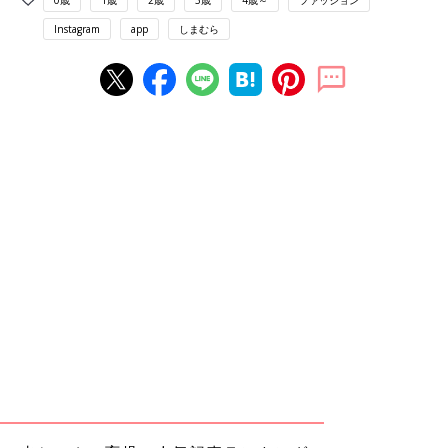
0歳
1歳
2歳
3歳
4歳～
ファッション
Instagram
app
しまむら