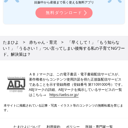
妊娠中から産後まで長く使える無料アプリ
無料ダウンロード
たまひよ
赤ちゃん・育児
「早くして！」「もう知らな
い！」「うるさい！」つい言ってしまい後悔する私の子育てNGワー
ド。解決策は？
ＡＢＪマークは、この電子書店・電子書籍配信サービスが、
著作権者からコンテンツ使用許諾を得た正規版配信サービス
であることを示す登録商標（登録番号 第11091000号）です。
ABJマークの詳細、ABJマークを掲示しているサービスの一覧
はこちら→
https://aebs.or.jp/
本サイトに掲載されている記事・写真・イラスト等のコンテンツの無断転載を禁じま
す。
たまひよについて
利用規約
ポリシー
医師・専門家一覧