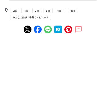
0歳
1歳
2歳
3歳
4歳～
app
みんなの妊娠・子育てエピソード