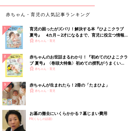
赤ちゃん・育児の人気記事ランキング
育児の困ったがズバリ！解決する本『ひよこクラブ
夏号』 4カ月～2才になるまで、育児に役立つ情報が
いっぱい！
赤ちゃん・育児
赤ちゃんのお世話まるわかり！『初めてのひよこクラ
ブ 夏号』〈巻頭大特集〉初めての授乳がうまくい
く！ おっぱい・ミルクの基本と夏のトラブル 解決テ
赤ちゃん・育児
ク
赤ちゃんが生まれたら！2冊の「たまひよ」
赤ちゃん・育児
お墓の撤去にいくらかかる？墓じまい費用
PR(くらしの話題)