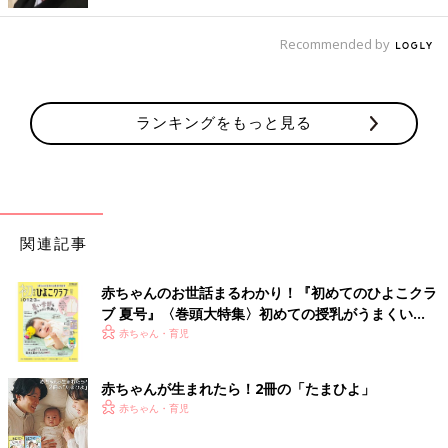
Recommended by
ランキングをもっと見る
関連記事
赤ちゃんのお世話まるわかり！『初めてのひよこクラ
ブ 夏号』〈巻頭大特集〉初めての授乳がうまくい
く！ おっぱい・ミルクの基本と夏のトラブル 解決テ
赤ちゃん・育児
ク
赤ちゃんが生まれたら！2冊の「たまひよ」
赤ちゃん・育児