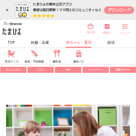
×
内祝い
SHOP
メニュー
TOP
妊娠・出産
赤ちゃん・育児
妊活
育児グッズ
病気・予防接種
離乳食
優待パス
ひよこクラブ
アプリ
SNS
キャンペーン
写真スタジオ