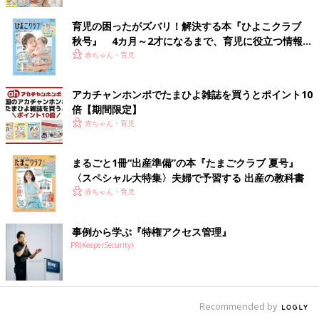
育児の困ったがズバリ！解決する本『ひよこクラブ
秋号』 4カ月～2才になるまで、育児に役立つ情報が
いっぱい！
赤ちゃん・育児
アカチャンホンポでたまひよ雑誌を買うとポイント10
倍【期間限定】
赤ちゃん・育児
まるごと1冊“出産準備”の本『たまごクラブ 夏号』
〈スペシャル大特集〉夫婦で予習する 出産の教科書
赤ちゃん・育児
事例から学ぶ『特権アクセス管理』
PR(KeeperSecurity)
Recommended by