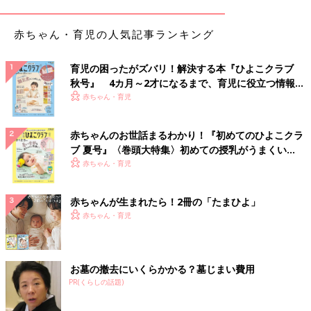
赤ちゃん・育児の人気記事ランキング
育児の困ったがズバリ！解決する本『ひよこクラブ
秋号』 4カ月～2才になるまで、育児に役立つ情報が
いっぱい！
赤ちゃん・育児
赤ちゃんのお世話まるわかり！『初めてのひよこクラ
ブ 夏号』〈巻頭大特集〉初めての授乳がうまくい
く！ おっぱい・ミルクの基本と夏のトラブル 解決テ
赤ちゃん・育児
ク
赤ちゃんが生まれたら！2冊の「たまひよ」
赤ちゃん・育児
お墓の撤去にいくらかかる？墓じまい費用
PR(くらしの話題)