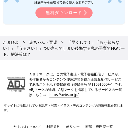
妊娠中から産後まで長く使える無料アプリ
無料ダウンロード
たまひよ
赤ちゃん・育児
「早くして！」「もう知らな
い！」「うるさい！」つい言ってしまい後悔する私の子育てNGワー
ド。解決策は？
ＡＢＪマークは、この電子書店・電子書籍配信サービスが、
著作権者からコンテンツ使用許諾を得た正規版配信サービス
であることを示す登録商標（登録番号 第11091000号）です。
ABJマークの詳細、ABJマークを掲示しているサービスの一覧
はこちら→
https://aebs.or.jp/
本サイトに掲載されている記事・写真・イラスト等のコンテンツの無断転載を禁じま
す。
たまひよについて
利用規約
ポリシー
医師・専門家一覧