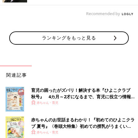
Recommended by
ランキングをもっと見る
関連記事
育児の困ったがズバリ！解決する本『ひよこクラブ
秋号』 4カ月～2才になるまで、育児に役立つ情報が
いっぱい！
赤ちゃん・育児
赤ちゃんのお世話まるわかり！『初めてのひよこクラ
ブ 夏号』〈巻頭大特集〉初めての授乳がうまくい
く！ おっぱい・ミルクの基本と夏のトラブル 解決テ
赤ちゃん・育児