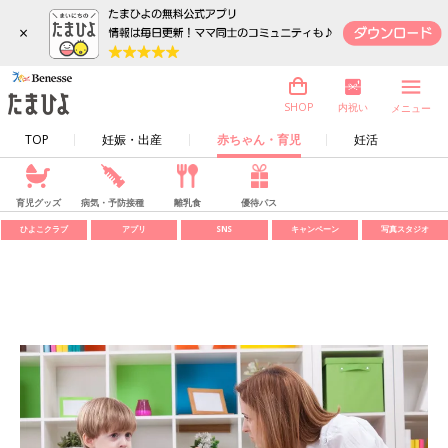
×
内祝い
SHOP
メニュー
TOP
妊娠・出産
赤ちゃん・育児
妊活
育児グッズ
病気・予防接種
離乳食
優待パス
ひよこクラブ
アプリ
SNS
キャンペーン
写真スタジオ