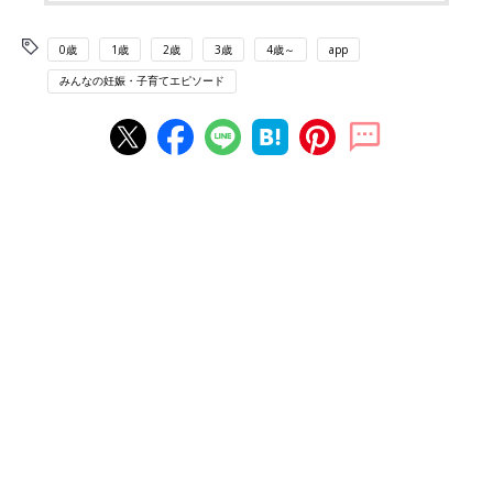
0歳
1歳
2歳
3歳
4歳～
app
みんなの妊娠・子育てエピソード