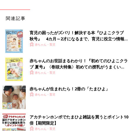
関連記事
育児の困ったがズバリ！解決する本『ひよこクラブ
秋号』 4カ月～2才になるまで、育児に役立つ情報が
いっぱい！
赤ちゃん・育児
赤ちゃんのお世話まるわかり！『初めてのひよこクラ
ブ 夏号』〈巻頭大特集〉初めての授乳がうまくい
く！ おっぱい・ミルクの基本と夏のトラブル 解決テ
赤ちゃん・育児
ク
赤ちゃんが生まれたら！2冊の「たまひよ」
赤ちゃん・育児
アカチャンホンポでたまひよ雑誌を買うとポイント10
倍【期間限定】
赤ちゃん・育児