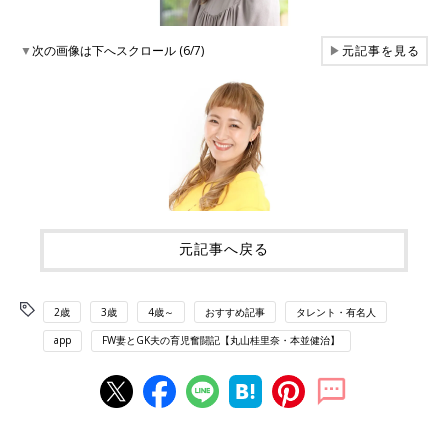
▼
次の画像は下へスクロール (6/7)
▶
元記事を見る
元記事へ戻る
2歳
3歳
4歳～
おすすめ記事
タレント・有名人
app
FW妻とGK夫の育児奮闘記【丸山桂里奈・本並健治】