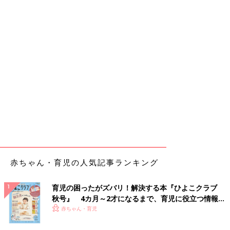
赤ちゃん・育児の人気記事ランキング
育児の困ったがズバリ！解決する本『ひよこクラブ
秋号』 4カ月～2才になるまで、育児に役立つ情報が
いっぱい！
赤ちゃん・育児