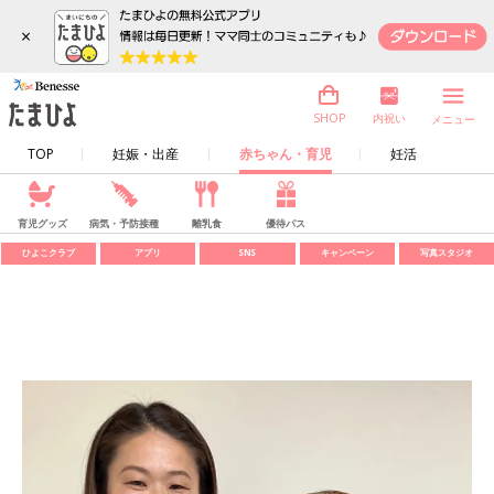
×
内祝い
SHOP
メニュー
TOP
妊娠・出産
赤ちゃん・育児
妊活
育児グッズ
病気・予防接種
離乳食
優待パス
ひよこクラブ
アプリ
SNS
キャンペーン
写真スタジオ