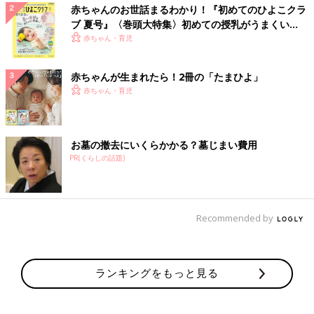
赤ちゃんのお世話まるわかり！『初めてのひよこクラ
ブ 夏号』〈巻頭大特集〉初めての授乳がうまくい
く！ おっぱい・ミルクの基本と夏のトラブル 解決テ
赤ちゃん・育児
ク
赤ちゃんが生まれたら！2冊の「たまひよ」
赤ちゃん・育児
お墓の撤去にいくらかかる？墓じまい費用
PR(くらしの話題)
Recommended by
ランキングをもっと見る