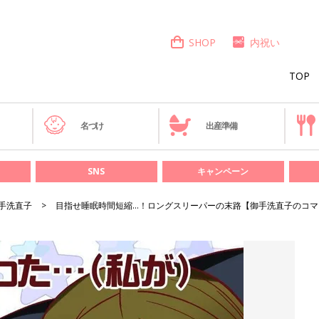
SHOP
内祝い
TOP
き
名づけ
出産準備
SNS
キャンペーン
手洗直子
目指せ睡眠時間短縮…！ロングスリーパーの末路【御手洗直子のコマダ