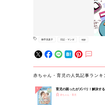
御手洗直子
日記・マンガ
app
赤ちゃん・育児の人気記事ランキ
育児の困ったがズバリ！解決する
『ひよこクラブ 夏号』 4カ月～
赤ちゃん・育児
になるまで、育児に役立つ情報が
ぱい！