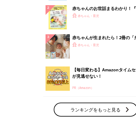
赤ちゃんのお世話まるわかり！『
てのひよこクラブ 夏号』〈巻頭
赤ちゃん・育児
集〉初めての授乳がうまくいく！
っぱい・ミルクの基本と夏のトラ
解決テク
赤ちゃんが生まれたら！2冊の「
ひよ」
赤ちゃん・育児
【毎日変わる】Amazonタイム
が見逃せない！
PR（Amazon）
ランキングをもっと見る