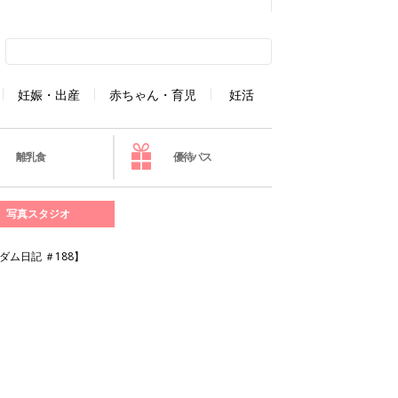
妊娠・出産
赤ちゃん・育児
妊活
離乳食
優待パス
写真スタジオ
ム日記 ＃188】