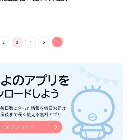
2
3
4
5
>
生後日数に合った情報を毎日お届け
ら産後まで長く使える無料アプリ
ダウンロード