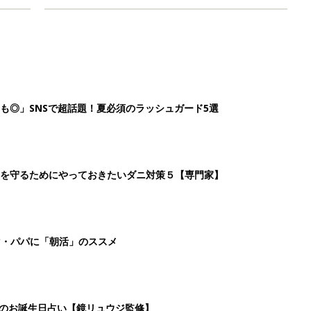
も◎」SNSで超話題！夏必須のラッシュガード5選
を守るためにやっておきたいダニ対策５【専門家】
マ・パパに「朝活」のススメ
日のお誕生日占い【鏡リュウジ監修】