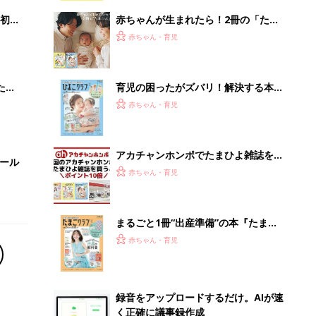
解決テク
初め
赤ちゃんが生まれたら！2冊の「たま
大特
ひよ」
赤ちゃん・育児
 お
ブル
たま
育児の困ったがズバリ！解決する本
『ひよこクラブ 夏号』 4カ月～2才
赤ちゃん・育児
になるまで、育児に役立つ情報がいっ
ぱい！
アカチャンホンポでたまひよ雑誌を買
セール
うとポイント10倍【期間限定】
赤ちゃん・育児
まるごと1冊“出産準備”の本『たまご
クラブ 夏号』〈スペシャル大特集〉
赤ちゃん・育児
夫婦で予習する 出産の教科書
録音をアップロードするだけ。AIが速
く正確に議事録作成