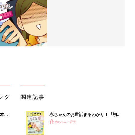
ング
関連記事
本
赤ちゃんのお世話まるわかり！『初め
2才
てのひよこクラブ 夏号』〈巻頭大特
赤ちゃん・育児
いっ
集〉初めての授乳がうまくいく！ お
っぱい・ミルクの基本と夏のトラブル