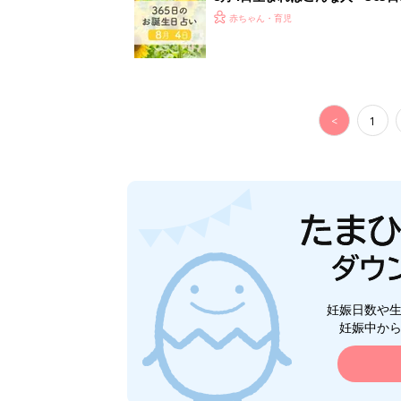
赤ちゃん・育児
<
1
妊娠日数や
妊娠中か