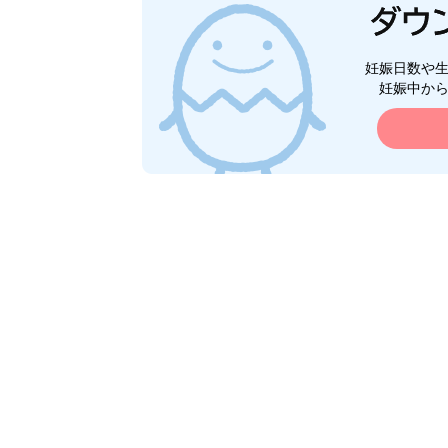
妊娠日数や
妊娠中か