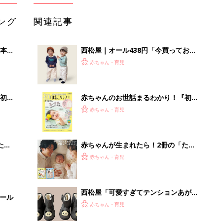
ング
関連記事
本
西松屋｜オール438円「今買っておく
2才
べき！」「保育園着にも◎」元子ども
赤ちゃん・育児
いっ
服販売員ライターが推す★長袖Tシャ
ツ5選
初め
赤ちゃんのお世話まるわかり！『初め
大特
てのひよこクラブ 夏号』〈巻頭大特
赤ちゃん・育児
 お
集〉初めての授乳がうまくいく！ お
ブル
っぱい・ミルクの基本と夏のトラブル
解決テク
たま
赤ちゃんが生まれたら！2冊の「たま
ひよ」
赤ちゃん・育児
西松屋「可愛すぎてテンションあが
セール
る」「機能性も◎」元子ども服販売員
赤ちゃん・育児
ライター厳選★冬小物4選