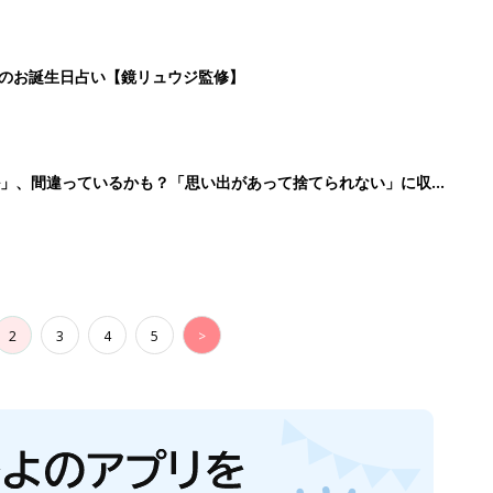
日のお誕生日占い【鏡リュウジ監修】
ル」、間違っているかも？「思い出があって捨てられない」に収納
2
3
4
5
>