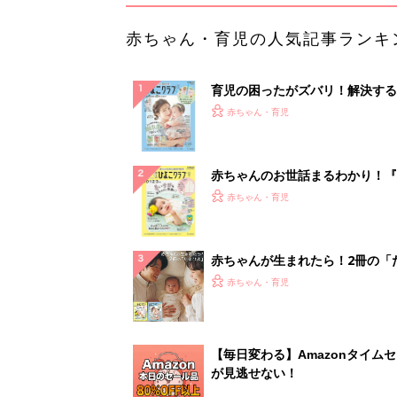
赤ちゃん・育児の人気記事ランキ
育児の困ったがズバリ！解決する
『ひよこクラブ 夏号』 4カ月～
赤ちゃん・育児
になるまで、育児に役立つ情報が
ぱい！
赤ちゃんのお世話まるわかり！『
てのひよこクラブ 夏号』〈巻頭
赤ちゃん・育児
集〉初めての授乳がうまくいく！
っぱい・ミルクの基本と夏のトラ
解決テク
赤ちゃんが生まれたら！2冊の「
ひよ」
赤ちゃん・育児
【毎日変わる】Amazonタイム
が見逃せない！