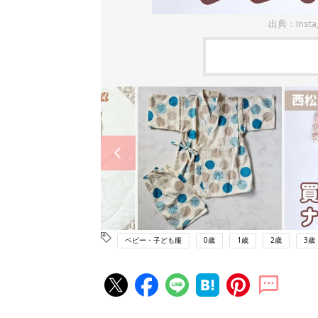
出典：Inst
ベビー・子ども服
0歳
1歳
2歳
3歳