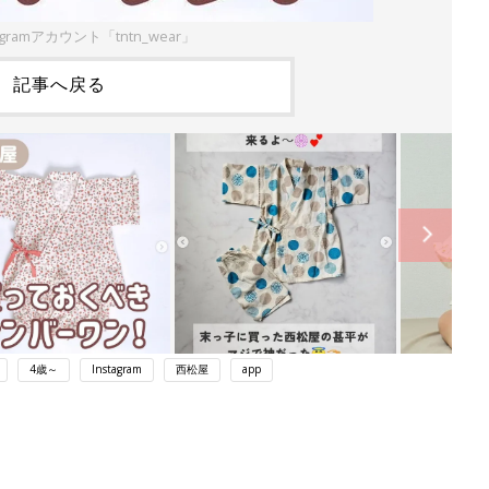
agramアカウント「tntn_wear」
記事へ戻る
4歳～
Instagram
西松屋
app