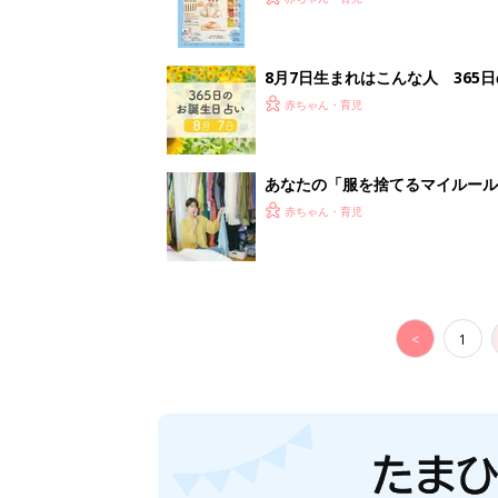
8月7日生まれはこんな人 365
赤ちゃん・育児
あなたの「服を捨てるマイルー
スタイリストが喝！
赤ちゃん・育児
<
1