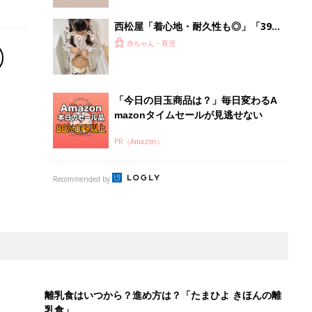
西松屋「着心地・耐久性も◎」「399
円なのに高クオリティ」元子ども服販
赤ちゃん・育児
売員ライターが推す★秋冬のお出かけ
アイテム5選
「今日の目玉商品は？」毎日変わるA
mazonタイムセールが見逃せない
PR（Amazon）
Recommended by
離乳食はいつから？進め方は？「たまひよ きほんの離
乳食」