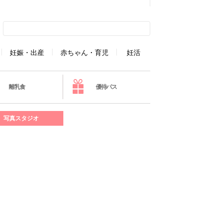
妊娠・出産
赤ちゃん・育児
妊活
離乳食
優待パス
写真スタジオ