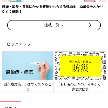
金をわかり
連載一覧へ
ピックアップ
きの」赤ちゃん・
日本外来小児科学会リーフレッ
六星占術 細木か
の防災
ト検討会
相