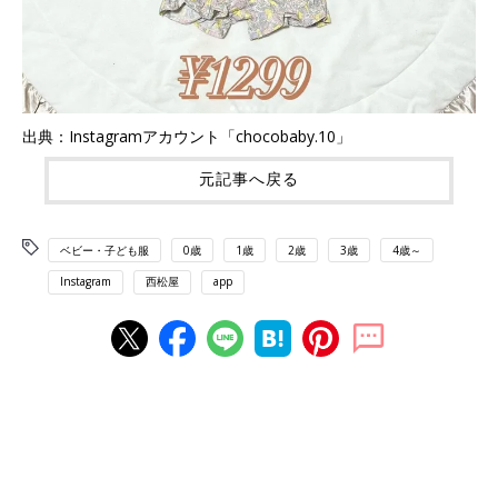
出典：Instagramアカウント「chocobaby.10」
元記事へ戻る
ベビー・子ども服
0歳
1歳
2歳
3歳
4歳～
Instagram
西松屋
app