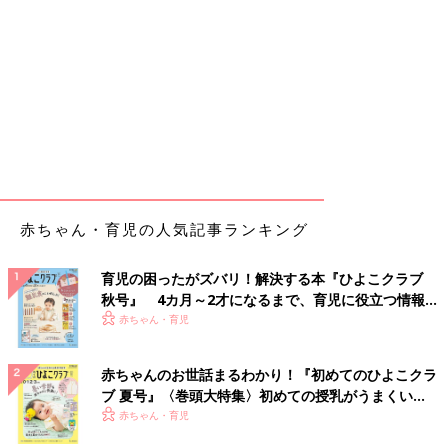
赤ちゃん・育児の人気記事ランキング
育児の困ったがズバリ！解決する本『ひよこクラブ
秋号』 4カ月～2才になるまで、育児に役立つ情報が
いっぱい！
赤ちゃん・育児
赤ちゃんのお世話まるわかり！『初めてのひよこクラ
ブ 夏号』〈巻頭大特集〉初めての授乳がうまくい
く！ おっぱい・ミルクの基本と夏のトラブル 解決テ
赤ちゃん・育児
ク