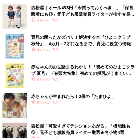
西松屋｜オール438円「今買っておくべき！」「保育
園着にも◎」元子ども服販売員ライターが推す★長袖
Tシャツ5選
赤ちゃん・育児
育児の困ったがズバリ！解決する本『ひよこクラブ
秋号』 4カ月～2才になるまで、育児に役立つ情報が
いっぱい！
赤ちゃん・育児
赤ちゃんのお世話まるわかり！『初めてのひよこクラ
ブ 夏号』〈巻頭大特集〉初めての授乳がうまくい
く！ おっぱい・ミルクの基本と夏のトラブル 解決テ
赤ちゃん・育児
ク
赤ちゃんが生まれたら！2冊の「たまひよ」
赤ちゃん・育児
西松屋「可愛すぎてテンションあがる」「機能性も
◎」元子ども服販売員ライター厳選★冬小物4選