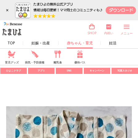
×
内祝い
SHOP
メニュー
TOP
妊娠・出産
赤ちゃん・育児
妊活
育児グッズ
病気・予防接種
離乳食
優待パス
ひよこクラブ
アプリ
SNS
キャンペーン
写真スタジオ