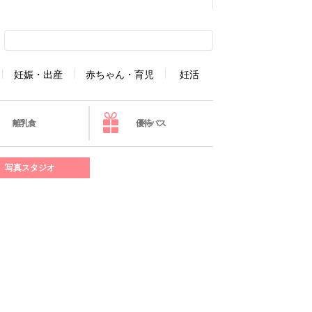
妊娠・出産
赤ちゃん・育児
妊活
離乳食
優待パス
写真スタジオ