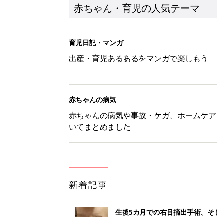
新着記事
生後5カ月での右目摘出手術、そ
の生活【網膜芽細胞腫】
赤ちゃん・育児
「右の黒目が透明に見えた」生後
芽細胞腫】
赤ちゃん・育児
セリア「優秀すぎる」「小さめバ
赤ちゃん・育児
見守る目線を写真に！ママのための撮
赤ちゃん・育児