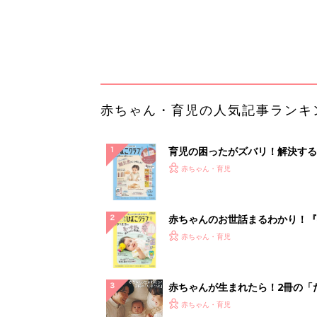
てのひよこクラブ 夏号』〈巻頭
赤ちゃん・育児
集〉初めての授乳がうまくいく！
っぱい・ミルクの基本と夏のトラ
解決テク
赤ちゃんが生まれたら！2冊の「
ひよ」
赤ちゃん・育児
「今日の目玉商品は？」毎日変わ
mazonタイムセールが見逃せな
PR（Amazon）
ランキングをもっと見る