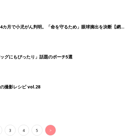
3
4
5
>
生後日数に合った情報を毎日お届け
ら産後まで長く使える無料アプリ
ダウンロード