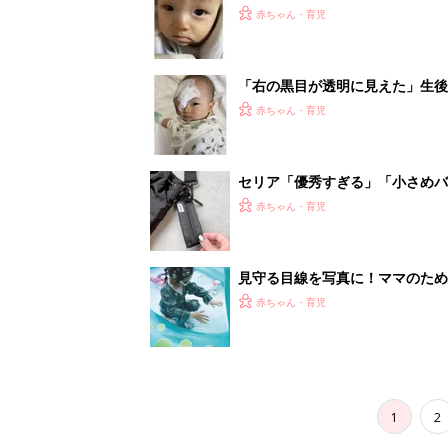
1
2
妊娠日数や
妊娠中か