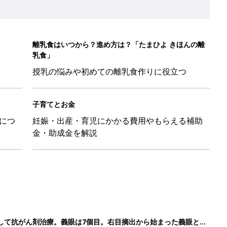
して抗がん剤治療。義眼は7個目。右目摘出から始まった義眼と
4カ月で小児がん判明。「命を守るため」眼球摘出を決断【網膜
ッグにもぴったり」話題のポーチ5選
影レシピ vol.28