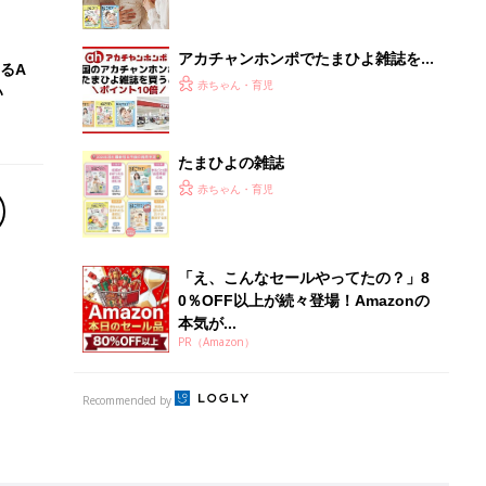
Recommended by
離乳食はいつから？進め方は？「たまひよ きほんの離
乳食」
授乳の悩みや初めての離乳食作りに役立つ
子育てとお金
につ
妊娠・出産・育児にかかる費用やもらえる補助
金・助成金を解説