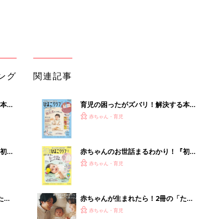
大特
てのひよこクラブ 夏号』〈巻頭大特
赤ちゃん・育児
 お
集〉初めての授乳がうまくいく！ お
ブル
っぱい・ミルクの基本と夏のトラブル
解決テク
たま
赤ちゃんが生まれたら！2冊の「たま
ひよ」
赤ちゃん・育児
アカチャンホンポでたまひよ雑誌を買
るA
うとポイント10倍【期間限定】
赤ちゃん・育児
い
たまひよの雑誌
赤ちゃん・育児
「え、こんなセールやってたの？」8
0％OFF以上が続々登場！Amazonの
本気が...
PR（Amazon）