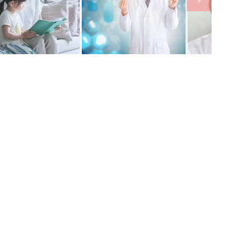
ング
関連記事
本
育児の困ったがズバリ！解決する本
2才
『ひよこクラブ 秋号』 4カ月～2才
赤ちゃん・育児
いっ
になるまで、育児に役立つ情報がいっ
ぱい！
初め
赤ちゃんのお世話まるわかり！『初め