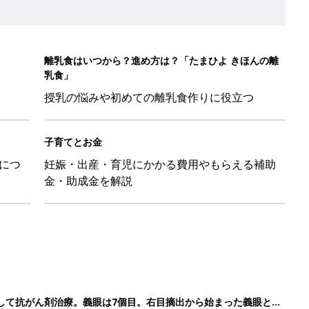
して抗がん剤治療。義眼は7個目。右目摘出から始まった義眼と
4カ月で小児がん判明。「命を守るため」眼球摘出を決断【網膜
ッグにもぴったり」話題のポーチ5選
影レシピ vol.28