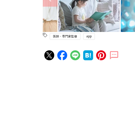
医師・専門家監修
app
赤ちゃん・育児の人気記事ランキ
育児の困ったがズバリ！解決する
『ひよこクラブ 秋号』 4カ月～
赤ちゃん・育児
になるまで、育児に役立つ情報が
ぱい！
赤ちゃんのお世話まるわかり！『