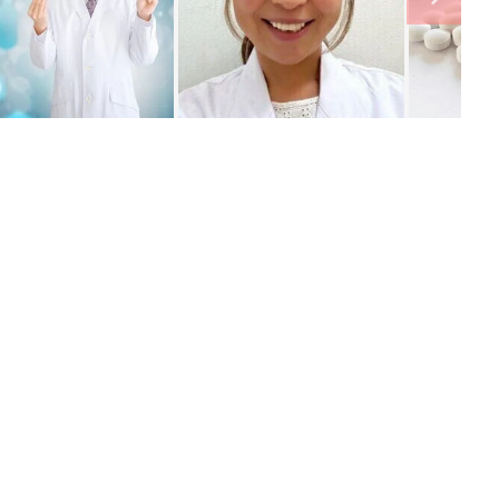
ング
関連記事
本
育児の困ったがズバリ！解決する本
2才
『ひよこクラブ 秋号』 4カ月～2才
赤ちゃん・育児
いっ
になるまで、育児に役立つ情報がいっ
ぱい！
初め
赤ちゃんのお世話まるわかり！『初め