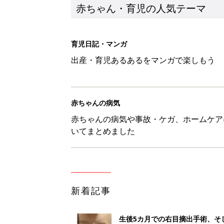
新着記事
生後5カ月での右目摘出手術、そ
の生活【網膜芽細胞腫】
赤ちゃん・育児
「右の黒目が透明に見えた」生後
芽細胞腫】
赤ちゃん・育児
セリア「優秀すぎる」「小さめバ
赤ちゃん・育児
見守る目線を写真に！ママのための撮
赤ちゃん・育児