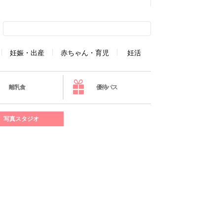
妊娠・出産
赤ちゃん・育児
妊活
離乳食
優待パス
写真スタジオ