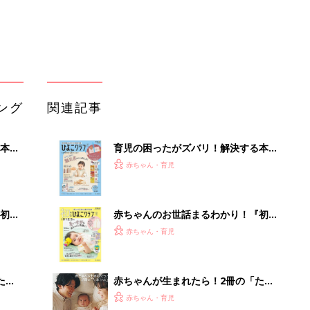
大特
てのひよこクラブ 夏号』〈巻頭大特
赤ちゃん・育児
 お
集〉初めての授乳がうまくいく！ お
ブル
っぱい・ミルクの基本と夏のトラブル
解決テク
たま
赤ちゃんが生まれたら！2冊の「たま
ひよ」
赤ちゃん・育児
アカチャンホンポでたまひよ雑誌を買
」8
うとポイント10倍【期間限定】
赤ちゃん・育児
nの
たまひよの雑誌
赤ちゃん・育児
「持ち家を売る時のNG行為」知って
るだけで得する事とは
PR（イエウール）