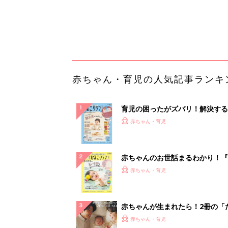
てのひよこクラブ 夏号』〈巻頭
赤ちゃん・育児
集〉初めての授乳がうまくいく！
っぱい・ミルクの基本と夏のトラ
解決テク
赤ちゃんが生まれたら！2冊の「
ひよ」
赤ちゃん・育児
「え、こんなセールやってたの？
0％OFF以上が続々登場！Amazo
本気が...
PR（Amazon）
ランキングをもっと見る