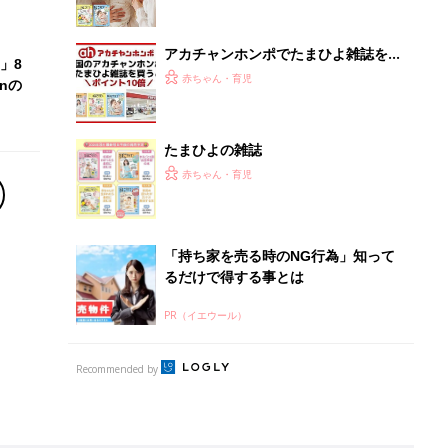
Recommended by
離乳食はいつから？進め方は？「たまひよ きほんの離
乳食」
授乳の悩みや初めての離乳食作りに役立つ
子育てとお金
につ
妊娠・出産・育児にかかる費用やもらえる補助
金・助成金を解説