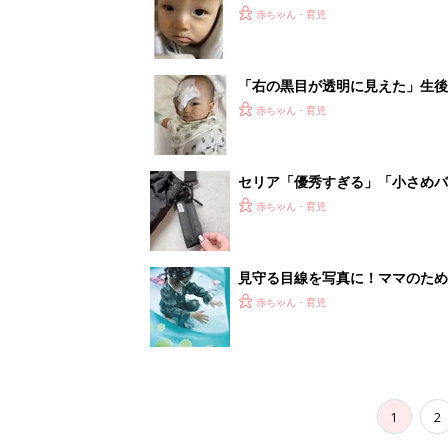
1
2
妊娠日数や
妊娠中か