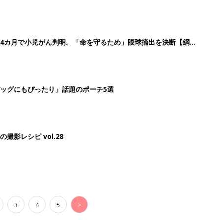
3
4
5
>
生後日数に合った情報を毎日お届け
ら産後まで長く使える無料アプリ
ダウンロード