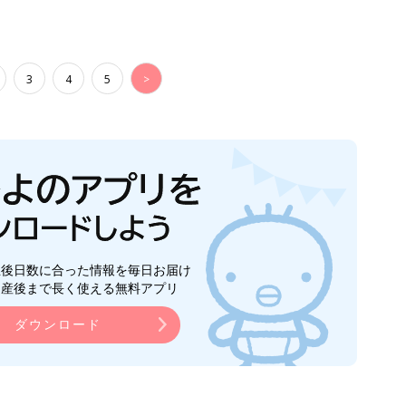
3
4
5
>
生後日数に合った情報を毎日お届け
ら産後まで長く使える無料アプリ
ダウンロード