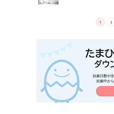
1
2
妊娠日数や
妊娠中か