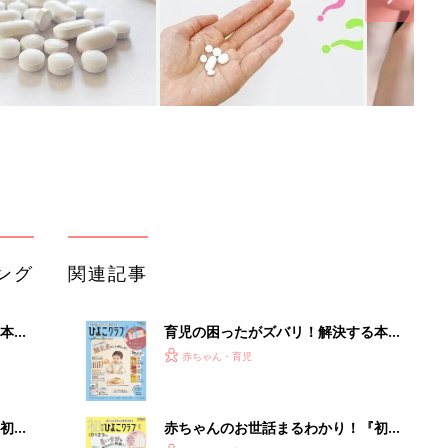
ング
関連記事
本
育児の困ったがズバリ！解決する本
2才
『ひよこクラブ 秋号』 4カ月～2才
赤ちゃん・育児
いっ
になるまで、育児に役立つ情報がいっ
ぱい！
初め
赤ちゃんのお世話まるわかり！『初め