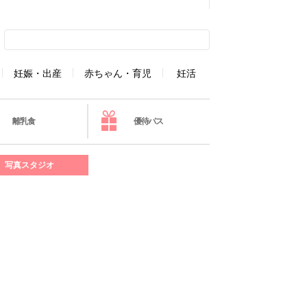
妊娠・出産
赤ちゃん・育児
妊活
離乳食
優待パス
写真スタジオ