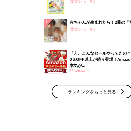
てのひよこクラブ 夏号』〈巻頭
赤ちゃん・育児
集〉初めての授乳がうまくいく！
っぱい・ミルクの基本と夏のトラ
解決テク
赤ちゃんが生まれたら！2冊の「
ひよ」
赤ちゃん・育児
「え、こんなセールやってたの？
0％OFF以上が続々登場！Amazo
本気が...
PR（Amazon）
ランキングをもっと見る