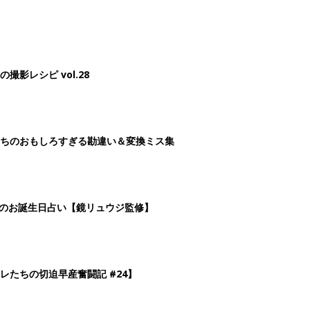
影レシピ vol.28
ちのおもしろすぎる勘違い＆変換ミス集
日のお誕生日占い【鏡リュウジ監修】
レたちの切迫早産奮闘記 #24】