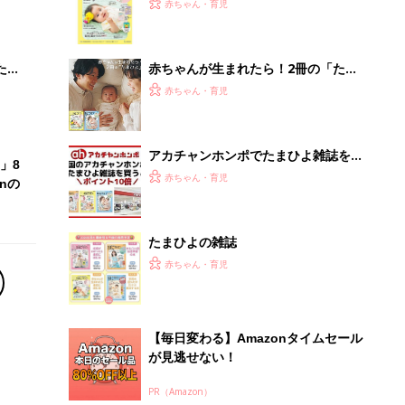
大特
てのひよこクラブ 夏号』〈巻頭大特
赤ちゃん・育児
 お
集〉初めての授乳がうまくいく！ お
ブル
っぱい・ミルクの基本と夏のトラブル
解決テク
たま
赤ちゃんが生まれたら！2冊の「たま
ひよ」
赤ちゃん・育児
アカチャンホンポでたまひよ雑誌を買
」8
うとポイント10倍【期間限定】
赤ちゃん・育児
nの
たまひよの雑誌
赤ちゃん・育児
【毎日変わる】Amazonタイムセール
が見逃せない！
PR（Amazon）