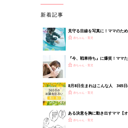
新着記事
見守る目線を写真に！ママのための撮
赤ちゃん・育児
『今、戦車待ち』に爆笑！ママた
赤ちゃん・育児
8月8日生まれはこんな人 365
赤ちゃん・育児
ある決意を胸に動き出すママ【オ
赤ちゃん・育児