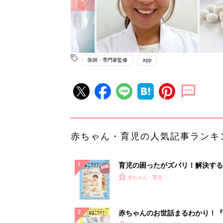
医師・専門家監修
app
赤ちゃん・育児の人気記事ランキ
育児の困ったがズバリ！解決する
『ひよこクラブ 秋号』 4カ月～
赤ちゃん・育児
になるまで、育児に役立つ情報が
ぱい！
赤ちゃんのお世話まるわかり！『