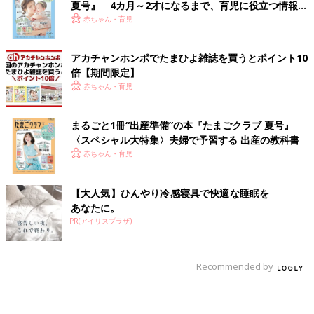
夏号』 4カ月～2才になるまで、育児に役立つ情報が
いっぱい！
赤ちゃん・育児
アカチャンホンポでたまひよ雑誌を買うとポイント10
倍【期間限定】
赤ちゃん・育児
まるごと1冊“出産準備”の本『たまごクラブ 夏号』
〈スペシャル大特集〉夫婦で予習する 出産の教科書
赤ちゃん・育児
【大人気】ひんやり冷感寝具で快適な睡眠を
あなたに。
PR(アイリスプラザ)
Recommended by