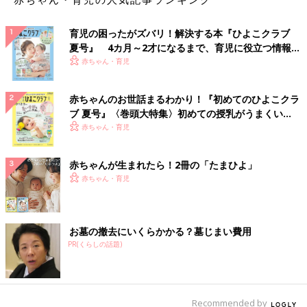
育児の困ったがズバリ！解決する本『ひよこクラブ
夏号』 4カ月～2才になるまで、育児に役立つ情報が
いっぱい！
赤ちゃん・育児
赤ちゃんのお世話まるわかり！『初めてのひよこクラ
ブ 夏号』〈巻頭大特集〉初めての授乳がうまくい
く！ おっぱい・ミルクの基本と夏のトラブル 解決テ
赤ちゃん・育児
ク
赤ちゃんが生まれたら！2冊の「たまひよ」
赤ちゃん・育児
お墓の撤去にいくらかかる？墓じまい費用
PR(くらしの話題)
Recommended by