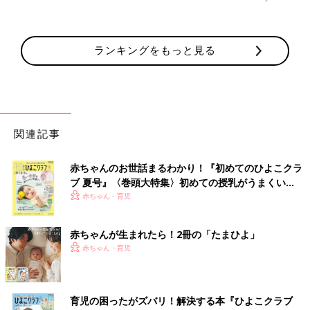
ランキングをもっと見る
関連記事
赤ちゃんのお世話まるわかり！『初めてのひよこクラ
ブ 夏号』〈巻頭大特集〉初めての授乳がうまくい
く！ おっぱい・ミルクの基本と夏のトラブル 解決テ
赤ちゃん・育児
ク
赤ちゃんが生まれたら！2冊の「たまひよ」
赤ちゃん・育児
育児の困ったがズバリ！解決する本『ひよこクラブ