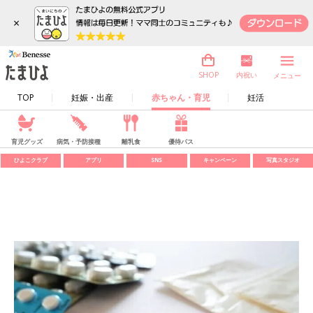
×
内祝い
SHOP
メニュー
TOP
妊娠・出産
赤ちゃん・育児
妊活
育児グッズ
病気・予防接種
離乳食
優待パス
ひよこクラブ
アプリ
SNS
キャンペーン
写真スタジオ