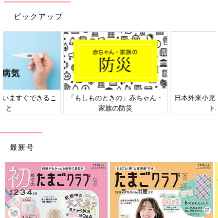
ピックアップ
日本外来小児科学会リーフレッ
六星占術 細木かおりさんの人生
ト検討会
相談
最新号