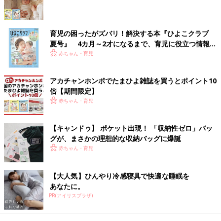
育児の困ったがズバリ！解決する本『ひよこクラブ
夏号』 4カ月～2才になるまで、育児に役立つ情報が
いっぱい！
赤ちゃん・育児
アカチャンホンポでたまひよ雑誌を買うとポイント10
倍【期間限定】
赤ちゃん・育児
【キャンドゥ】 ポケット出現！ 「収納性ゼロ」バッ
グが、まさかの理想的な収納バッグに爆誕
赤ちゃん・育児
【大人気】ひんやり冷感寝具で快適な睡眠を
あなたに。
PR(アイリスプラザ)