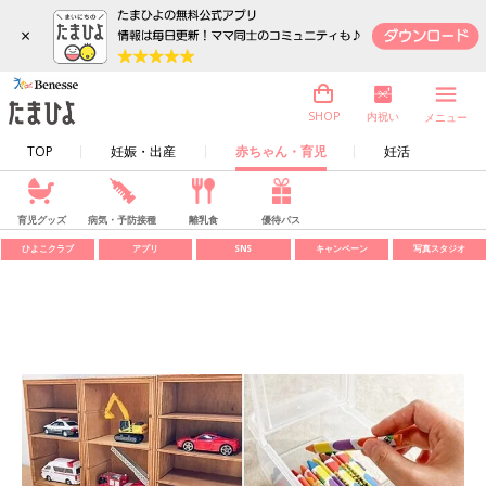
×
内祝い
SHOP
メニュー
TOP
妊娠・出産
赤ちゃん・育児
妊活
育児グッズ
病気・予防接種
離乳食
優待パス
ひよこクラブ
アプリ
SNS
キャンペーン
写真スタジオ