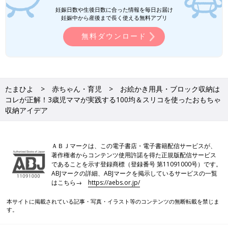
妊娠日数や生後日数に合った情報を毎日お届け
妊娠中から産後まで長く使える無料アプリ
無料ダウンロード
たまひよ
赤ちゃん・育児
お絵かき用具・ブロック収納は
コレが正解！3歳児ママが実践する100均＆スリコを使ったおもちゃ
収納アイデア
ＡＢＪマークは、この電子書店・電子書籍配信サービスが、
著作権者からコンテンツ使用許諾を得た正規版配信サービス
であることを示す登録商標（登録番号 第11091000号）です。
ABJマークの詳細、ABJマークを掲示しているサービスの一覧
はこちら→
https://aebs.or.jp/
本サイトに掲載されている記事・写真・イラスト等のコンテンツの無断転載を禁じま
す。