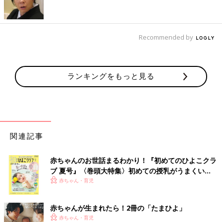
Recommended by
ランキングをもっと見る
関連記事
赤ちゃんのお世話まるわかり！『初めてのひよこクラ
ブ 夏号』〈巻頭大特集〉初めての授乳がうまくい
く！ おっぱい・ミルクの基本と夏のトラブル 解決テ
赤ちゃん・育児
ク
赤ちゃんが生まれたら！2冊の「たまひよ」
赤ちゃん・育児