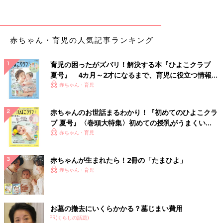
赤ちゃん・育児の人気記事ランキング
育児の困ったがズバリ！解決する本『ひよこクラブ
夏号』 4カ月～2才になるまで、育児に役立つ情報が
いっぱい！
赤ちゃん・育児
赤ちゃんのお世話まるわかり！『初めてのひよこクラ
ブ 夏号』〈巻頭大特集〉初めての授乳がうまくい
く！ おっぱい・ミルクの基本と夏のトラブル 解決テ
赤ちゃん・育児
ク
赤ちゃんが生まれたら！2冊の「たまひよ」
赤ちゃん・育児
お墓の撤去にいくらかかる？墓じまい費用
PR(くらしの話題)