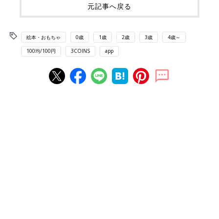
元記事へ戻る
絵本・おもちゃ
0歳
1歳
2歳
3歳
4歳～
100均/100円
3COINS
app