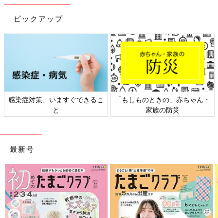
ピックアップ
日本外来小児科学会リーフレッ
六星占術 細木かおりさんの人生
ト検討会
相談
最新号