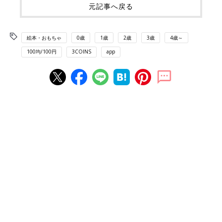
元記事へ戻る
絵本・おもちゃ
0歳
1歳
2歳
3歳
4歳～
100均/100円
3COINS
app