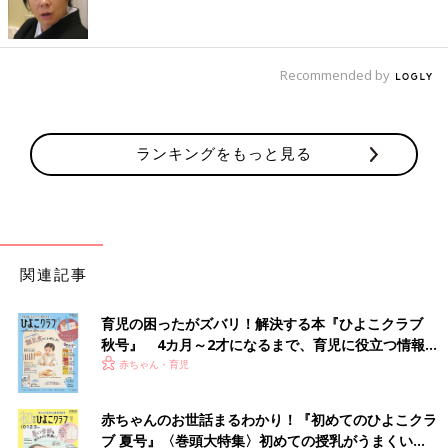
Recommended by
ランキングをもっと見る
関連記事
育児の困ったがズバリ！解決する本『ひよこクラブ
秋号』 4カ月～2才になるまで、育児に役立つ情報が
いっぱい！
赤ちゃん・育児
赤ちゃんのお世話まるわかり！『初めてのひよこクラ
ブ 夏号』〈巻頭大特集〉初めての授乳がうまくい