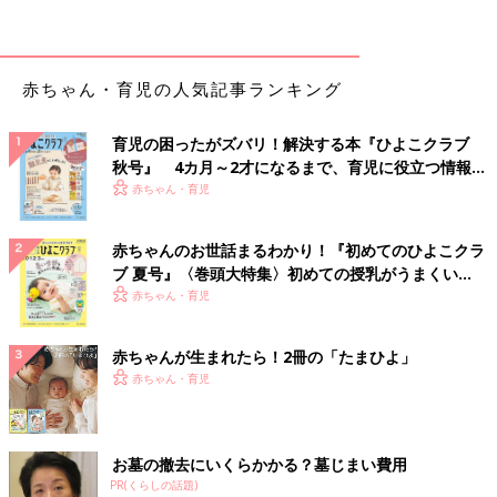
赤ちゃん・育児の人気記事ランキング
育児の困ったがズバリ！解決する本『ひよこクラブ
秋号』 4カ月～2才になるまで、育児に役立つ情報が
いっぱい！
赤ちゃん・育児
赤ちゃんのお世話まるわかり！『初めてのひよこクラ
ブ 夏号』〈巻頭大特集〉初めての授乳がうまくい
く！ おっぱい・ミルクの基本と夏のトラブル 解決テ
赤ちゃん・育児
ク
赤ちゃんが生まれたら！2冊の「たまひよ」
赤ちゃん・育児
お墓の撤去にいくらかかる？墓じまい費用
PR(くらしの話題)