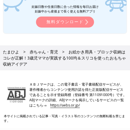
妊娠日数や生後日数に合った情報を毎日お届け
妊娠中から産後まで長く使える無料アプリ
無料ダウンロード
たまひよ
赤ちゃん・育児
お絵かき用具・ブロック収納は
コレが正解！3歳児ママが実践する100均＆スリコを使ったおもちゃ
収納アイデア
ＡＢＪマークは、この電子書店・電子書籍配信サービスが、
著作権者からコンテンツ使用許諾を得た正規版配信サービス
であることを示す登録商標（登録番号 第11091000号）です。
ABJマークの詳細、ABJマークを掲示しているサービスの一覧
はこちら→
https://aebs.or.jp/
本サイトに掲載されている記事・写真・イラスト等のコンテンツの無断転載を禁じま
す。