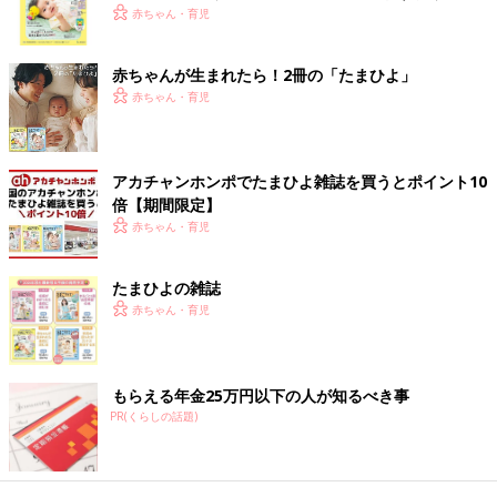
く！ おっぱい・ミルクの基本と夏のトラブル 解決テ
赤ちゃん・育児
ク
赤ちゃんが生まれたら！2冊の「たまひよ」
赤ちゃん・育児
アカチャンホンポでたまひよ雑誌を買うとポイント10
倍【期間限定】
赤ちゃん・育児
たまひよの雑誌
赤ちゃん・育児
もらえる年金25万円以下の人が知るべき事
PR(くらしの話題)