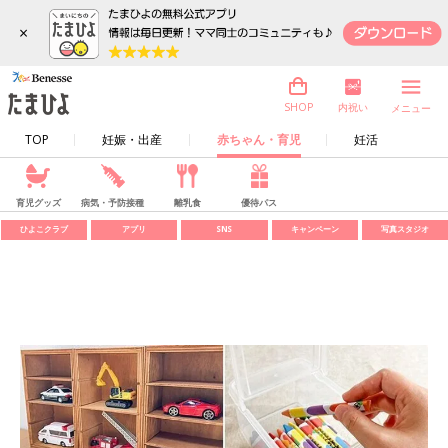
×
内祝い
SHOP
メニュー
TOP
妊娠・出産
赤ちゃん・育児
妊活
育児グッズ
病気・予防接種
離乳食
優待パス
ひよこクラブ
アプリ
SNS
キャンペーン
写真スタジオ