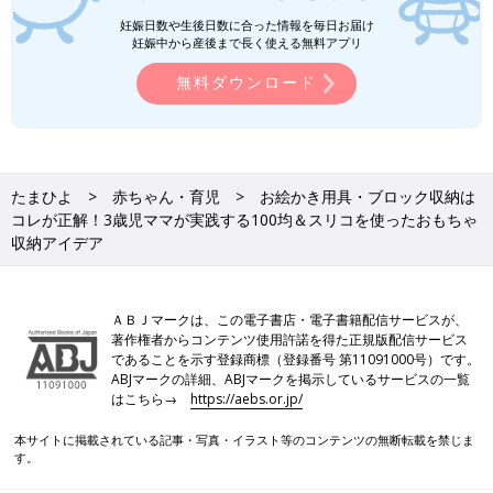
妊娠日数や生後日数に合った情報を毎日お届け
妊娠中から産後まで長く使える無料アプリ
無料ダウンロード
たまひよ
赤ちゃん・育児
お絵かき用具・ブロック収納は
コレが正解！3歳児ママが実践する100均＆スリコを使ったおもちゃ
収納アイデア
ＡＢＪマークは、この電子書店・電子書籍配信サービスが、
著作権者からコンテンツ使用許諾を得た正規版配信サービス
であることを示す登録商標（登録番号 第11091000号）です。
ABJマークの詳細、ABJマークを掲示しているサービスの一覧
はこちら→
https://aebs.or.jp/
本サイトに掲載されている記事・写真・イラスト等のコンテンツの無断転載を禁じま
す。