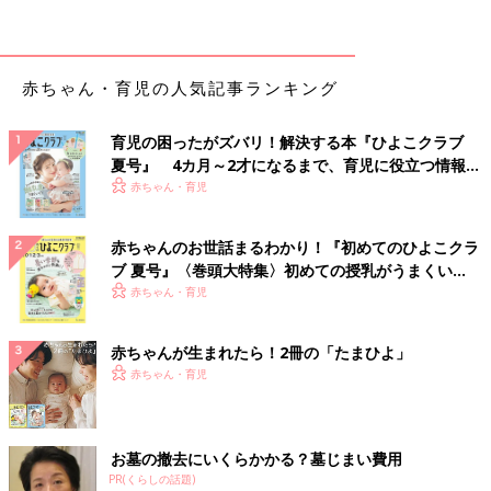
赤ちゃん・育児の人気記事ランキング
育児の困ったがズバリ！解決する本『ひよこクラブ
夏号』 4カ月～2才になるまで、育児に役立つ情報が
いっぱい！
赤ちゃん・育児
赤ちゃんのお世話まるわかり！『初めてのひよこクラ
ブ 夏号』〈巻頭大特集〉初めての授乳がうまくい
く！ おっぱい・ミルクの基本と夏のトラブル 解決テ
赤ちゃん・育児
ク
赤ちゃんが生まれたら！2冊の「たまひよ」
赤ちゃん・育児
お墓の撤去にいくらかかる？墓じまい費用
PR(くらしの話題)