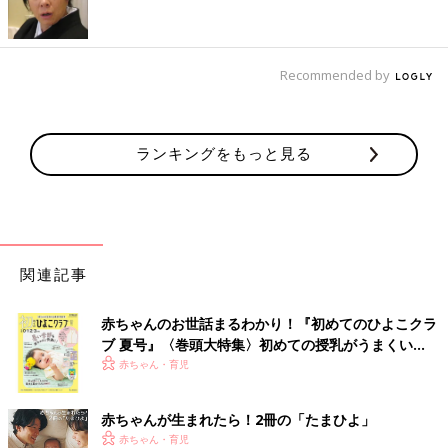
Recommended by
ランキングをもっと見る
関連記事
赤ちゃんのお世話まるわかり！『初めてのひよこクラ
ブ 夏号』〈巻頭大特集〉初めての授乳がうまくい
く！ おっぱい・ミルクの基本と夏のトラブル 解決テ
赤ちゃん・育児
ク
赤ちゃんが生まれたら！2冊の「たまひよ」
赤ちゃん・育児