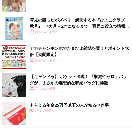
育児の困ったがズバリ！解決する本『ひよこクラブ
秋号』 4カ月～2才になるまで、育児に役立つ情報が
いっぱい！
赤ちゃん・育児
アカチャンホンポでたまひよ雑誌を買うとポイント10
倍【期間限定】
赤ちゃん・育児
【キャンドゥ】 ポケット出現！ 「収納性ゼロ」バッ
グが、まさかの理想的な収納バッグに爆誕
赤ちゃん・育児
もらえる年金25万円以下の人が知るべき事
PR(くらしの話題)