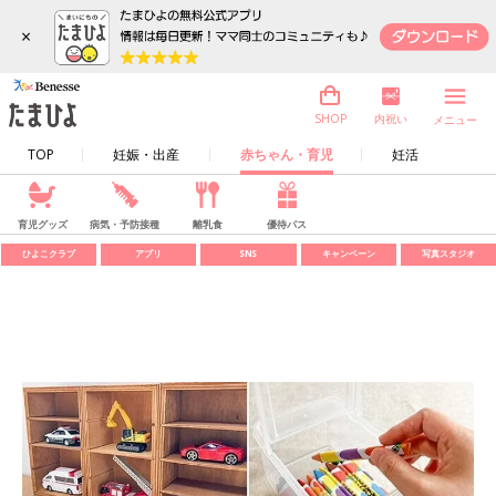
×
内祝い
SHOP
メニュー
TOP
妊娠・出産
赤ちゃん・育児
妊活
育児グッズ
病気・予防接種
離乳食
優待パス
ひよこクラブ
アプリ
SNS
キャンペーン
写真スタジオ