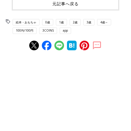
元記事へ戻る
絵本・おもちゃ
0歳
1歳
2歳
3歳
4歳～
100均/100円
3COINS
app