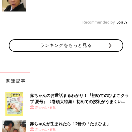
Recommended by
ランキングをもっと見る
関連記事
赤ちゃんのお世話まるわかり！『初めてのひよこクラ
ブ 夏号』〈巻頭大特集〉初めての授乳がうまくい
く！ おっぱい・ミルクの基本と夏のトラブル 解決テ
赤ちゃん・育児
ク
赤ちゃんが生まれたら！2冊の「たまひよ」
赤ちゃん・育児