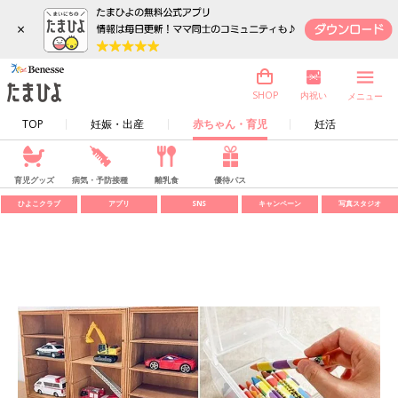
×
内祝い
SHOP
メニュー
TOP
妊娠・出産
赤ちゃん・育児
妊活
育児グッズ
病気・予防接種
離乳食
優待パス
ひよこクラブ
アプリ
SNS
キャンペーン
写真スタジオ