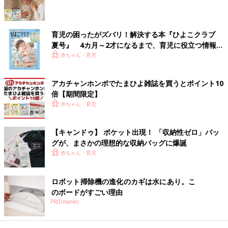
育児の困ったがズバリ！解決する本『ひよこクラブ
夏号』 4カ月～2才になるまで、育児に役立つ情報が
いっぱい！
赤ちゃん・育児
アカチャンホンポでたまひよ雑誌を買うとポイント10
倍【期間限定】
赤ちゃん・育児
【キャンドゥ】 ポケット出現！ 「収納性ゼロ」バッ
グが、まさかの理想的な収納バッグに爆誕
赤ちゃん・育児
ロボット掃除機の進化のカギは水にあり。こ
のボードがすごい理由
PR(Dreame)