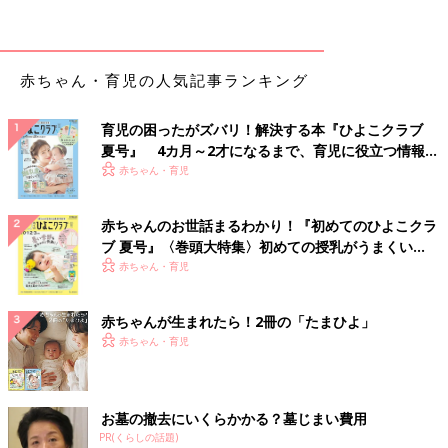
赤ちゃん・育児の人気記事ランキング
育児の困ったがズバリ！解決する本『ひよこクラブ
夏号』 4カ月～2才になるまで、育児に役立つ情報が
いっぱい！
赤ちゃん・育児
赤ちゃんのお世話まるわかり！『初めてのひよこクラ
ブ 夏号』〈巻頭大特集〉初めての授乳がうまくい
く！ おっぱい・ミルクの基本と夏のトラブル 解決テ
赤ちゃん・育児
ク
赤ちゃんが生まれたら！2冊の「たまひよ」
赤ちゃん・育児
お墓の撤去にいくらかかる？墓じまい費用
PR(くらしの話題)