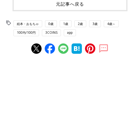
元記事へ戻る
絵本・おもちゃ
0歳
1歳
2歳
3歳
4歳～
100均/100円
3COINS
app