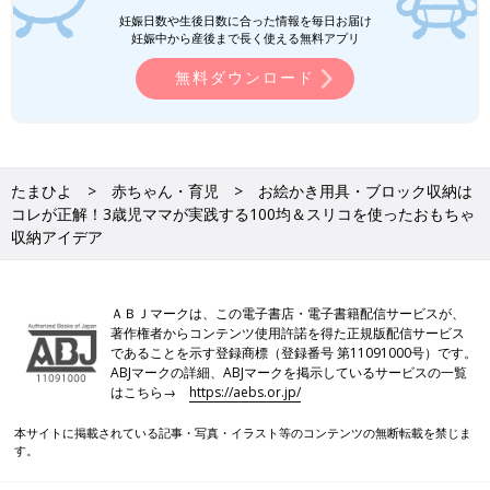
妊娠日数や生後日数に合った情報を毎日お届け
妊娠中から産後まで長く使える無料アプリ
無料ダウンロード
たまひよ
赤ちゃん・育児
お絵かき用具・ブロック収納は
コレが正解！3歳児ママが実践する100均＆スリコを使ったおもちゃ
収納アイデア
ＡＢＪマークは、この電子書店・電子書籍配信サービスが、
著作権者からコンテンツ使用許諾を得た正規版配信サービス
であることを示す登録商標（登録番号 第11091000号）です。
ABJマークの詳細、ABJマークを掲示しているサービスの一覧
はこちら→
https://aebs.or.jp/
本サイトに掲載されている記事・写真・イラスト等のコンテンツの無断転載を禁じま
す。