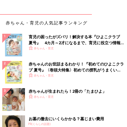
赤ちゃん・育児の人気記事ランキング
育児の困ったがズバリ！解決する本『ひよこクラブ
夏号』 4カ月～2才になるまで、育児に役立つ情報が
いっぱい！
赤ちゃん・育児
赤ちゃんのお世話まるわかり！『初めてのひよこクラ
ブ 夏号』〈巻頭大特集〉初めての授乳がうまくい
く！ おっぱい・ミルクの基本と夏のトラブル 解決テ
赤ちゃん・育児
ク
赤ちゃんが生まれたら！2冊の「たまひよ」
赤ちゃん・育児
お墓の撤去にいくらかかる？墓じまい費用
PR(くらしの話題)