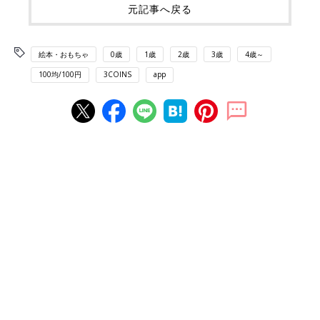
元記事へ戻る
絵本・おもちゃ
0歳
1歳
2歳
3歳
4歳～
100均/100円
3COINS
app