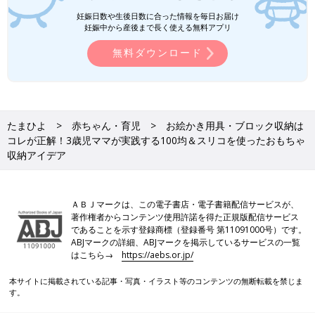
妊娠日数や生後日数に合った情報を毎日お届け
妊娠中から産後まで長く使える無料アプリ
無料ダウンロード
たまひよ
赤ちゃん・育児
お絵かき用具・ブロック収納は
コレが正解！3歳児ママが実践する100均＆スリコを使ったおもちゃ
収納アイデア
ＡＢＪマークは、この電子書店・電子書籍配信サービスが、
著作権者からコンテンツ使用許諾を得た正規版配信サービス
であることを示す登録商標（登録番号 第11091000号）です。
ABJマークの詳細、ABJマークを掲示しているサービスの一覧
はこちら→
https://aebs.or.jp/
本サイトに掲載されている記事・写真・イラスト等のコンテンツの無断転載を禁じま
す。