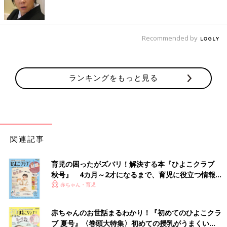
Recommended by
ランキングをもっと見る
関連記事
育児の困ったがズバリ！解決する本『ひよこクラブ
秋号』 4カ月～2才になるまで、育児に役立つ情報が
いっぱい！
赤ちゃん・育児
赤ちゃんのお世話まるわかり！『初めてのひよこクラ
ブ 夏号』〈巻頭大特集〉初めての授乳がうまくい