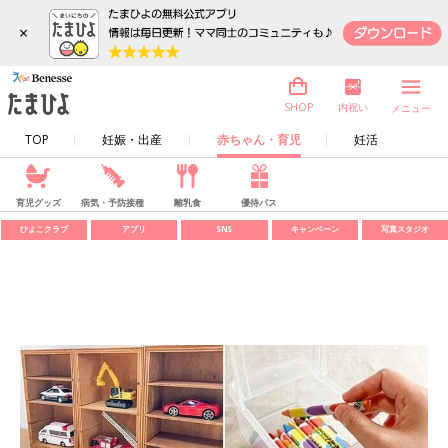
×
内祝い
SHOP
メニュー
TOP
妊娠・出産
赤ちゃん・育児
妊活
育児グッズ
病気・予防接種
離乳食
優待パス
ひよこクラブ
アプリ
SNS
キャンペーン
写真スタジオ