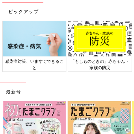
ピックアップ
日本外来小児科学会リーフレッ
六星占術 細木かおりさんの人生
ト検討会
相談
最新号