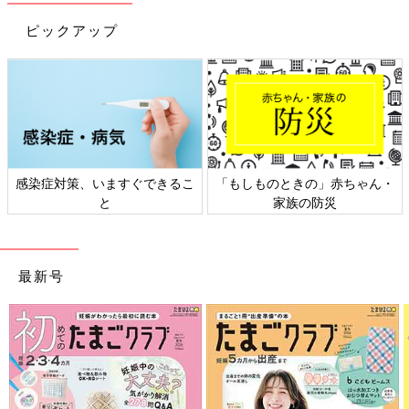
ピックアップ
日本外来小児科学会リーフレッ
六星占術 細木かおりさんの人生
ト検討会
相談
最新号