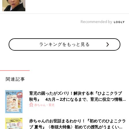
Recommended by
ランキングをもっと見る
関連記事
育児の困ったがズバリ！解決する本『ひよこクラブ
秋号』 4カ月～2才になるまで、育児に役立つ情報が
いっぱい！
赤ちゃん・育児
赤ちゃんのお世話まるわかり！『初めてのひよこクラ
ブ 夏号』〈巻頭大特集〉初めての授乳がうまくい