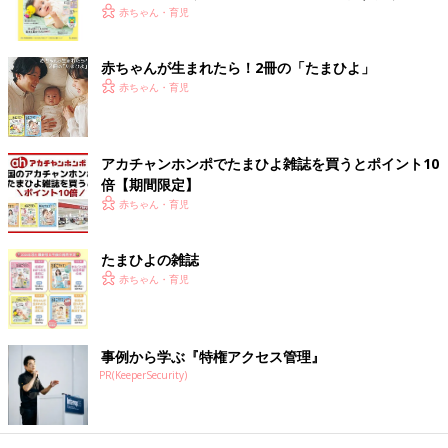
く！ おっぱい・ミルクの基本と夏のトラブル 解決テ
赤ちゃん・育児
ク
赤ちゃんが生まれたら！2冊の「たまひよ」
赤ちゃん・育児
アカチャンホンポでたまひよ雑誌を買うとポイント10
倍【期間限定】
赤ちゃん・育児
たまひよの雑誌
赤ちゃん・育児
事例から学ぶ『特権アクセス管理』
PR(KeeperSecurity)