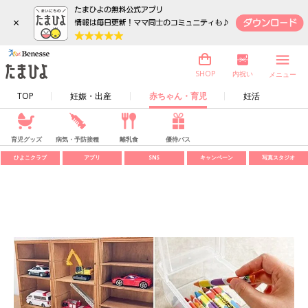
×
内祝い
SHOP
メニュー
TOP
妊娠・出産
赤ちゃん・育児
妊活
育児グッズ
病気・予防接種
離乳食
優待パス
ひよこクラブ
アプリ
SNS
キャンペーン
写真スタジオ