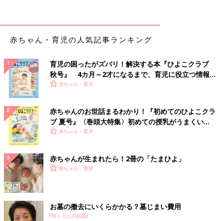
赤ちゃん・育児の人気記事ランキング
育児の困ったがズバリ！解決する本『ひよこクラブ
秋号』 4カ月～2才になるまで、育児に役立つ情報が
いっぱい！
赤ちゃん・育児
赤ちゃんのお世話まるわかり！『初めてのひよこクラ
ブ 夏号』〈巻頭大特集〉初めての授乳がうまくい
く！ おっぱい・ミルクの基本と夏のトラブル 解決テ
赤ちゃん・育児
ク
赤ちゃんが生まれたら！2冊の「たまひよ」
赤ちゃん・育児
お墓の撤去にいくらかかる？墓じまい費用
PR(くらしの話題)