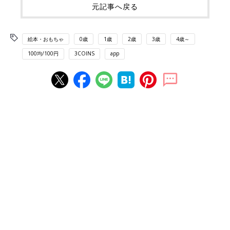
元記事へ戻る
絵本・おもちゃ
0歳
1歳
2歳
3歳
4歳～
100均/100円
3COINS
app