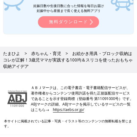
妊娠日数や生後日数に合った情報を毎日お届け
妊娠中から産後まで長く使える無料アプリ
無料ダウンロード
たまひよ
赤ちゃん・育児
お絵かき用具・ブロック収納は
コレが正解！3歳児ママが実践する100均＆スリコを使ったおもちゃ
収納アイデア
ＡＢＪマークは、この電子書店・電子書籍配信サービスが、
著作権者からコンテンツ使用許諾を得た正規版配信サービス
であることを示す登録商標（登録番号 第11091000号）です。
ABJマークの詳細、ABJマークを掲示しているサービスの一覧
はこちら→
https://aebs.or.jp/
本サイトに掲載されている記事・写真・イラスト等のコンテンツの無断転載を禁じま
す。