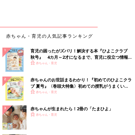
赤ちゃん・育児の人気記事ランキング
育児の困ったがズバリ！解決する本『ひよこクラブ
秋号』 4カ月～2才になるまで、育児に役立つ情報が
いっぱい！
赤ちゃん・育児
赤ちゃんのお世話まるわかり！『初めてのひよこクラ
ブ 夏号』〈巻頭大特集〉初めての授乳がうまくい
く！ おっぱい・ミルクの基本と夏のトラブル 解決テ
赤ちゃん・育児
ク
赤ちゃんが生まれたら！2冊の「たまひよ」
赤ちゃん・育児