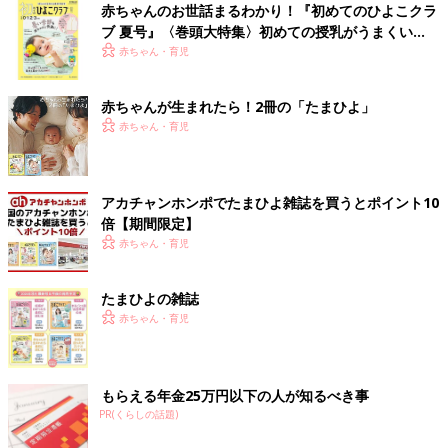
赤ちゃんのお世話まるわかり！『初めてのひよこクラ
ブ 夏号』〈巻頭大特集〉初めての授乳がうまくい
く！ おっぱい・ミルクの基本と夏のトラブル 解決テ
赤ちゃん・育児
ク
赤ちゃんが生まれたら！2冊の「たまひよ」
赤ちゃん・育児
アカチャンホンポでたまひよ雑誌を買うとポイント10
倍【期間限定】
赤ちゃん・育児
たまひよの雑誌
赤ちゃん・育児
もらえる年金25万円以下の人が知るべき事
PR(くらしの話題)