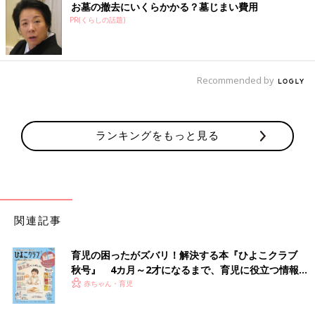
お墓の撤去にいくらかかる？墓じまい費用
PR(くらしの話題)
Recommended by
ランキングをもっと見る
関連記事
育児の困ったがズバリ！解決する本『ひよこクラブ
秋号』 4カ月～2才になるまで、育児に役立つ情報が
いっぱい！
赤ちゃん・育児