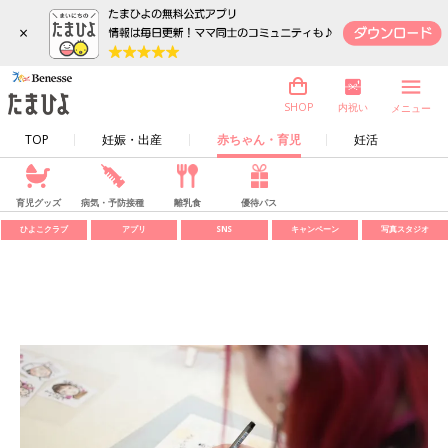
×
内祝い
SHOP
メニュー
TOP
妊娠・出産
赤ちゃん・育児
妊活
育児グッズ
病気・予防接種
離乳食
優待パス
ひよこクラブ
アプリ
SNS
キャンペーン
写真スタジオ