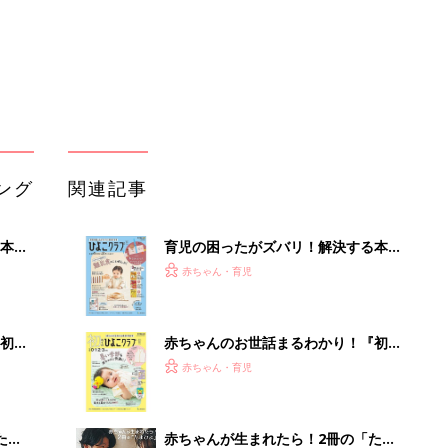
初め
赤ちゃんのお世話まるわかり！『初め
大特
てのひよこクラブ 夏号』〈巻頭大特
赤ちゃん・育児
 お
集〉初めての授乳がうまくいく！ お
ブル
っぱい・ミルクの基本と夏のトラブル
解決テク
たま
赤ちゃんが生まれたら！2冊の「たま
ひよ」
赤ちゃん・育児
アカチャンホンポでたまひよ雑誌を買
って
うとポイント10倍【期間限定】
赤ちゃん・育児
たまひよの雑誌
赤ちゃん・育児
「持ち家を売る時のNG行為」知って
るだけで得する事とは