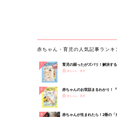
赤ちゃんのお世話まるわかり！『
てのひよこクラブ 夏号』〈巻頭
赤ちゃん・育児
集〉初めての授乳がうまくいく！
っぱい・ミルクの基本と夏のトラ
解決テク
赤ちゃんが生まれたら！2冊の「
ひよ」
赤ちゃん・育児
「持ち家を売る時のNG行為」知
るだけで得する事とは
PR（イエウール）
ランキングをもっと見る