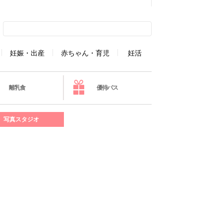
妊娠・出産
赤ちゃん・育児
妊活
離乳食
優待パス
写真スタジオ