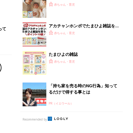
PR（イエウール）
Recommended by
離乳食はいつから？進め方は？「たまひよ きほんの離
乳食」
授乳の悩みや初めての離乳食作りに役立つ
子育てとお金
につ
妊娠・出産・育児にかかる費用やもらえる補助
金・助成金を解説