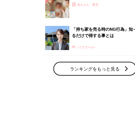
赤ちゃん・育児の人気テーマ
育児日記・マンガ
出産・育児あるあるをマンガで楽しもう
赤ちゃんの病気
赤ちゃんの病気や事故・ケガ、ホームケア
いてまとめました