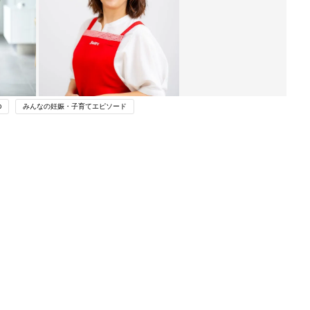
p
みんなの妊娠・子育てエピソード
ング
関連記事
本
育児の困ったがズバリ！解決する本
2才
『ひよこクラブ 秋号』 4カ月～2才
赤ちゃん・育児
いっ
になるまで、育児に役立つ情報がいっ
ぱい！