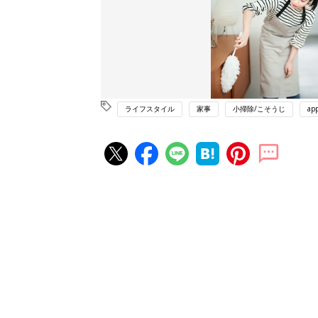
ライフスタイル
家事
小掃除/こそうじ
ap
赤ちゃん・育児の人気記事ランキ
育児の困ったがズバリ！解決する
『ひよこクラブ 秋号』 4カ月～
赤ちゃん・育児
になるまで、育児に役立つ情報が
ぱい！