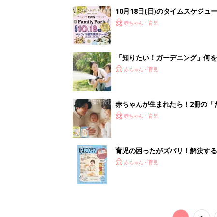
つ情報がいっぱい！
赤ちゃん・育児
<
3
妊娠日数や
妊娠中か