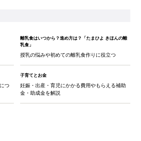
ール【たまひよ ファミリーパーク2026】
を育てる？土はどうする？
たまひよ」
本『ひよこクラブ 秋号』 4カ月～2才になるまで、育児に役立