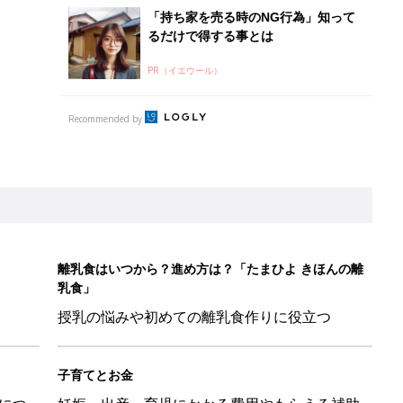
授乳の悩みや初めての離乳食作りに役立つ
子育てとお金
につ
妊娠・出産・育児にかかる費用やもらえる補助
金・助成金を解説
歳の夏に多く発生。時間帯は14時が危ない！親のNG行動も危険を
26】協賛企業のご紹介