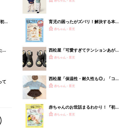
赤ちゃんのお世話まるわかり！『初め
てのひよこクラブ 夏号』〈巻頭大特
赤ちゃん・育児
集〉初めての授乳がうまくいく！ お
っぱい・ミルクの基本と夏のトラブル
解決テク
「持ち家を売る時のNG行為」知って
るだけで得する事とは
PR（イエウール）
Recommended by
離乳食はいつから？進め方は？「たまひよ きほんの離
乳食」