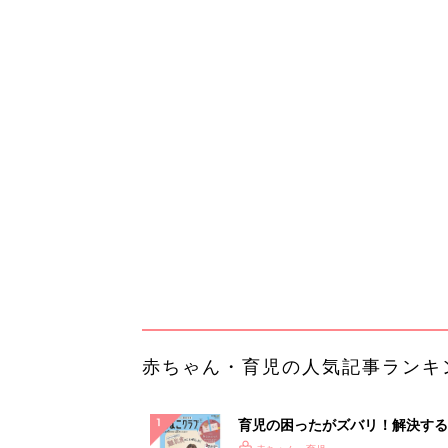
赤ちゃん・育児の人気記事ランキ
育児の困ったがズバリ！解決する
『ひよこクラブ 秋号』 4カ月～
赤ちゃん・育児
になるまで、育児に役立つ情報が
ぱい！
赤ちゃんのお世話まるわかり！『
てのひよこクラブ 夏号』〈巻頭
赤ちゃん・育児
集〉初めての授乳がうまくいく！
っぱい・ミルクの基本と夏のトラ
解決テク
赤ちゃんが生まれたら！2冊の「
ひよ」
赤ちゃん・育児
「持ち家を売る時のNG行為」知
るだけで得する事とは