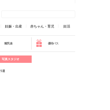
妊娠・出産
赤ちゃん・育児
妊活
離乳食
優待パス
写真スタジオ
5選