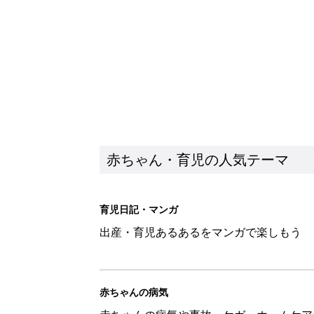
出産・育児あるあるをマンガで楽しもう
赤ちゃんの病気
赤ちゃんの病気や事故・ケガ、ホームケア
いてまとめました
新着記事
子どもの水難事故は、7歳・14
まねく【専門家】
赤ちゃん・育児
【たまひよ ファミリーパーク20
赤ちゃん・育児