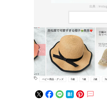
出典：Insta
ベビー用品・グッズ
0歳
1歳
2歳
3