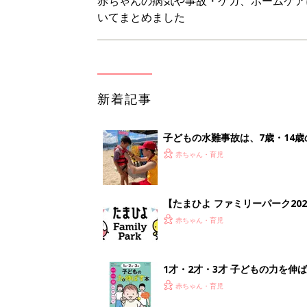
1才・2才・3才 子どもの力を伸
赤ちゃん・育児
ひよこクラブ の読者アンケート
赤ちゃん・育児
<
1