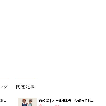
ング
関連記事
本
西松屋｜オール438円「今買っておく
2才
べき！」「保育園着にも◎」元子ども
赤ちゃん・育児
いっ
服販売員ライターが推す★長袖Tシャ
ツ5選
初め
育児の困ったがズバリ！解決する本
大特
『ひよこクラブ 秋号』 4カ月～2才
赤ちゃん・育児
 お
になるまで、育児に役立つ情報がいっ
ブル
ぱい！
たま
西松屋「可愛すぎてテンションあが
る」「機能性も◎」元子ども服販売員
赤ちゃん・育児
ライター厳選★冬小物4選
西松屋「保温性・耐久性も◎」「コー
って
デの差し色に♪」元子ども服販売員ラ
赤ちゃん・育児
イターおすすめ★冬トップス5選