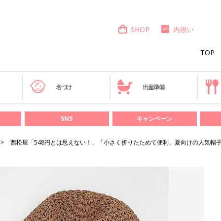
SHOP
内祝い
TOP
き
名づけ
出産準備
SNS
キャンペーン
西松屋「548円とは思えない！」「小さく折りたためて便利」夏向けの人気帽子