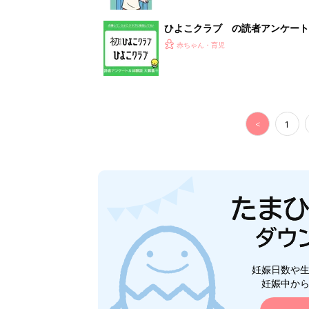
妊娠日数や
妊娠中か