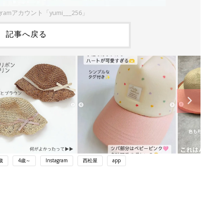
gramアカウント「yumi___256」
記事へ戻る
歳
4歳～
Instagram
西松屋
app