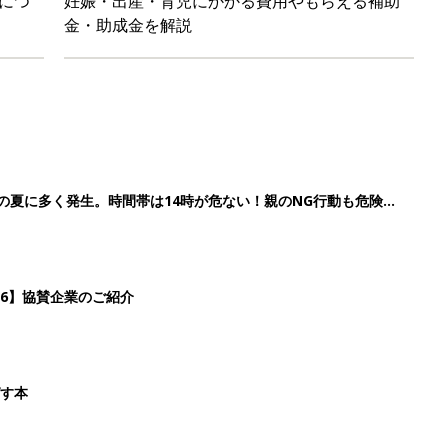
ばす本
&体験談大募集！！
2
3
4
5
>