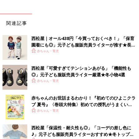
関連記事
西松屋｜オール438円「今買っておくべき！」「保育
園着にも◎」元子ども服販売員ライターが推す★長袖
Tシャツ5選
赤ちゃん・育児
西松屋「可愛すぎてテンションあがる」「機能性も
◎」元子ども服販売員ライター厳選★冬小物4選
赤ちゃん・育児
赤ちゃんのお世話まるわかり！『初めてのひよこクラ
ブ 夏号』〈巻頭大特集〉初めての授乳がうまくい
く！ おっぱい・ミルクの基本と夏のトラブル 解決テ
赤ちゃん・育児
ク
西松屋「保温性・耐久性も◎」「コーデの差し色に
♪」元子ども服販売員ライターおすすめ★冬トップス5