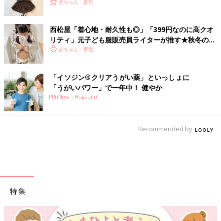
選
赤ちゃん・育児
西松屋「着心地・耐久性も◎」「399円なのに高クオ
リティ」元子ども服販売員ライターが推す★秋冬のお
出かけアイテム5選
赤ちゃん・育児
「イソジン®クリアうがい薬」といっしょに
「うがいパワー」で一年中！ 健やか
PR(iNova｜Hugkum)
Recommended by
特集