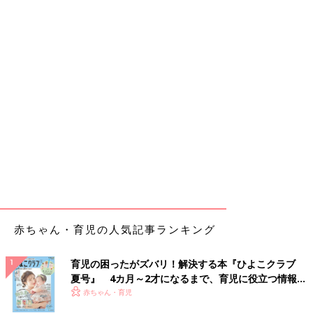
赤ちゃん・育児の人気記事ランキング
育児の困ったがズバリ！解決する本『ひよこクラブ
夏号』 4カ月～2才になるまで、育児に役立つ情報が
いっぱい！
赤ちゃん・育児