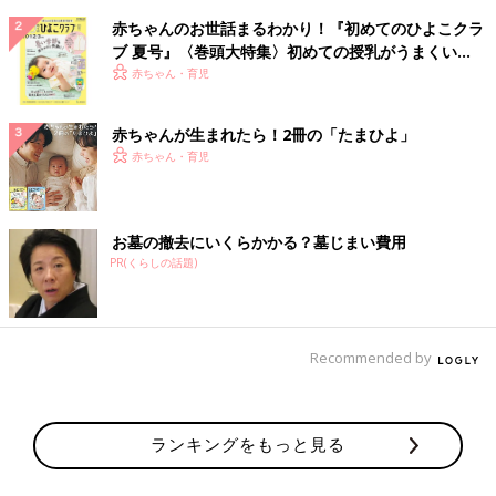
赤ちゃんのお世話まるわかり！『初めてのひよこクラ
ブ 夏号』〈巻頭大特集〉初めての授乳がうまくい
く！ おっぱい・ミルクの基本と夏のトラブル 解決テ
赤ちゃん・育児
ク
赤ちゃんが生まれたら！2冊の「たまひよ」
赤ちゃん・育児
お墓の撤去にいくらかかる？墓じまい費用
PR(くらしの話題)
Recommended by
ランキングをもっと見る