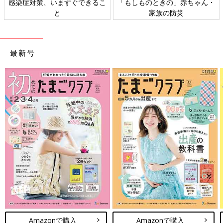
・
日本外来小児科学会リーフレッ
六星占術 細木かおりさんの人
ト検討会
相談
最新号
Amazonで購入
Amazonで購入