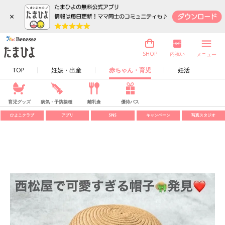
×
内祝い
SHOP
メニュー
TOP
妊娠・出産
赤ちゃん・育児
妊活
育児グッズ
病気・予防接種
離乳食
優待パス
ひよこクラブ
アプリ
SNS
キャンペーン
写真スタジオ