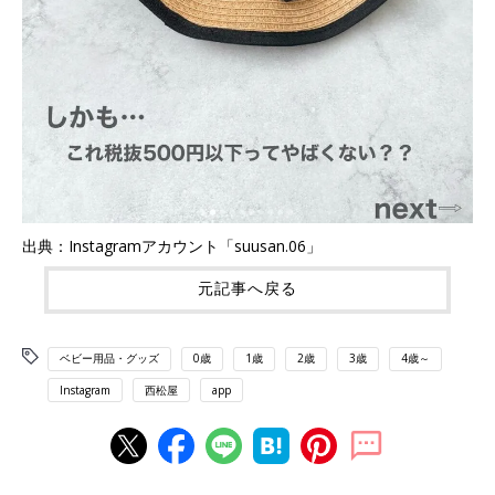
出典：Instagramアカウント「suusan.06」
元記事へ戻る
ベビー用品・グッズ
0歳
1歳
2歳
3歳
4歳～
Instagram
西松屋
app