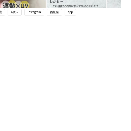
歳
4歳～
Instagram
西松屋
app
ング
関連記事
本
西松屋｜オール438円「今買っておく
2才
べき！」「保育園着にも◎」元子ども
赤ちゃん・育児
いっ
服販売員ライターが推す★長袖Tシャ
ツ5選
初め
西松屋「可愛すぎてテンションあが
大特
る」「機能性も◎」元子ども服販売員
赤ちゃん・育児
 お
ライター厳選★冬小物4選
ブル
たま
赤ちゃんのお世話まるわかり！『初め