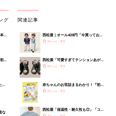
てのひよこクラブ 夏号』〈巻頭大特
赤ちゃん・育児
集〉初めての授乳がうまくいく！ お
っぱい・ミルクの基本と夏のトラブル
解決テク
西松屋「保温性・耐久性も◎」「コー
送な
デの差し色に♪」元子ども服販売員ラ
赤ちゃん・育児
イターおすすめ★冬トップス5選
西松屋「着心地・耐久性も◎」「399
円なのに高クオリティ」元子ども服販
赤ちゃん・育児
売員ライターが推す★秋冬のお出かけ
アイテム5選
「持ち家を売る時のNG行為」知って
るだけで得する事とは
PR（イエウール）
Recommended by