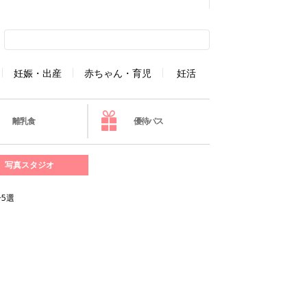
妊娠・出産
赤ちゃん・育児
妊活
離乳食
優待パス
写真スタジオ
5選