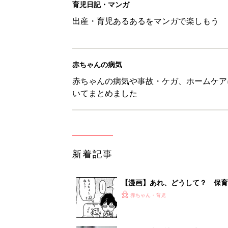
【漫画】あれ、どうして？ 保
がする……！『ふうふう子育て ＃
赤ちゃん・育児
子どもの水分補給。衛生面ではス
く3つのコツとは？【専門家監修
赤ちゃん・育児
H＆М「セールでお買い得価格に
赤ちゃん・育児
【3COINS】お外遊びのお供
ート」
赤ちゃん・育児