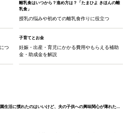
育園生活に慣れたのはいいけど、夫の子供への興味関心が薄れた気
91』
ポーツドリンクより麦茶が要注意!? 暑い季節に衛生的に持ち歩
】
！」「かわいくて一目ぼれ！」買うべき小物アイテム4選
に！小さくたためてバッグに吊り下げられる「コンパクトレジャーシ