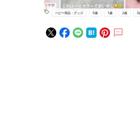
ベビー用品・グッズ
0歳
1歳
2歳
3
赤ちゃん・育児の人気記事ランキ
育児の困ったがズバリ！解決する
『ひよこクラブ 夏号』 4カ月～
赤ちゃん・育児
になるまで、育児に役立つ情報が
ぱい！
赤ちゃんのお世話まるわかり！『
てのひよこクラブ 夏号』〈巻頭
赤ちゃん・育児
集〉初めての授乳がうまくいく！
っぱい・ミルクの基本と夏のトラ
解決テク
赤ちゃんが生まれたら！2冊の「