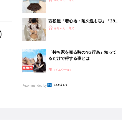
離乳食はいつから？進め方は？「たまひよ きほんの離
乳食」
授乳の悩みや初めての離乳食作りに役立つ
子育てとお金
につ
妊娠・出産・育児にかかる費用やもらえる補助
金・助成金を解説