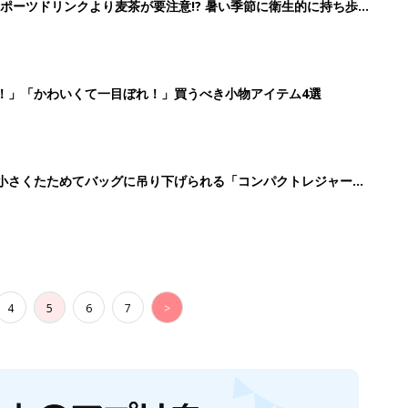
4
5
6
7
>
生後日数に合った情報を毎日お届け
ら産後まで長く使える無料アプリ
ダウンロード