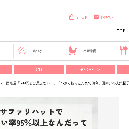
SHOP
内祝い
TOP
き
名づけ
出産準備
SNS
キャンペーン
西松屋「548円とは思えない！」「小さく折りたためて便利」夏向けの人気帽子