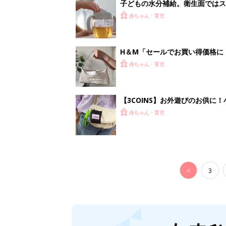
<
3
妊娠日数や
妊娠中か