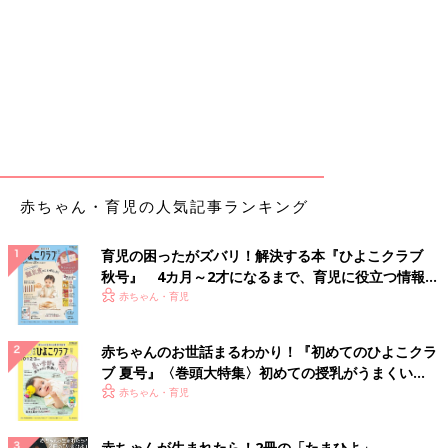
赤ちゃん・育児の人気記事ランキング
育児の困ったがズバリ！解決する本『ひよこクラブ
秋号』 4カ月～2才になるまで、育児に役立つ情報が
いっぱい！
赤ちゃん・育児
赤ちゃんのお世話まるわかり！『初めてのひよこクラ
ブ 夏号』〈巻頭大特集〉初めての授乳がうまくい
く！ おっぱい・ミルクの基本と夏のトラブル 解決テ
赤ちゃん・育児
ク
赤ちゃんが生まれたら！2冊の「たまひよ」