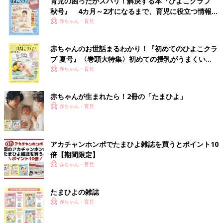
育児の困ったがズバリ！解決する本『ひよこクラブ
秋号』 4カ月～2才になるまで、育児に役立つ情報が
いっぱい！
赤ちゃん・育児
赤ちゃんのお世話まるわかり！『初めてのひよこクラ
ブ 夏号』〈巻頭大特集〉初めての授乳がうまくい
く！ おっぱい・ミルクの基本と夏のトラブル 解決テ
赤ちゃん・育児
ク
赤ちゃんが生まれたら！2冊の「たまひよ」
赤ちゃん・育児
アカチャンホンポでたまひよ雑誌を買うとポイント10
倍【期間限定】
赤ちゃん・育児
たまひよの雑誌
赤ちゃん・育児