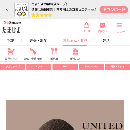
×
内祝い
SHOP
メニュー
TOP
妊娠・出産
赤ちゃん・育児
妊活
育児グッズ
病気・予防接種
離乳食
優待パス
ひよこクラブ
アプリ
SNS
キャンペーン
写真スタジオ