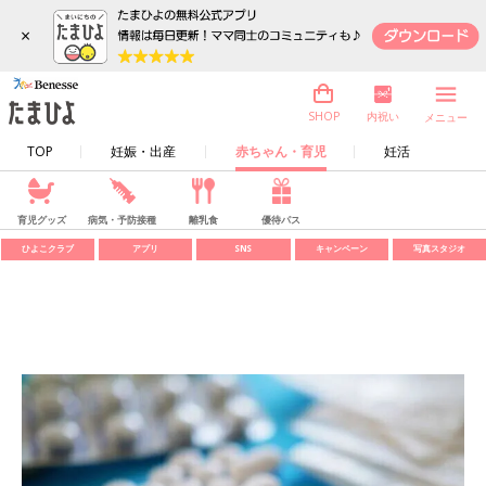
×
内祝い
SHOP
メニュー
TOP
妊娠・出産
赤ちゃん・育児
妊活
育児グッズ
病気・予防接種
離乳食
優待パス
ひよこクラブ
アプリ
SNS
キャンペーン
写真スタジオ