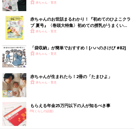
赤ちゃん・育児
赤ちゃんのお世話まるわかり！『初めてのひよこクラ
ブ 夏号』〈巻頭大特集〉初めての授乳がうまくい
く！ おっぱい・ミルクの基本と夏のトラブル 解決テ
赤ちゃん・育児
ク
「袋収納」が簡単でおすすめ！[ハハのさけび #82]
赤ちゃん・育児
赤ちゃんが生まれたら！2冊の「たまひよ」
赤ちゃん・育児
もらえる年金25万円以下の人が知るべき事
PR(くらしの話題)