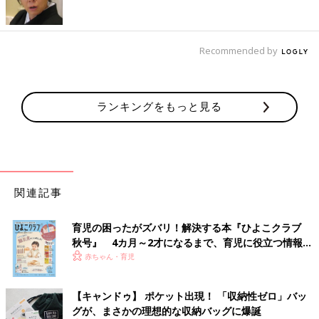
Recommended by
ランキングをもっと見る
関連記事
育児の困ったがズバリ！解決する本『ひよこクラブ
秋号』 4カ月～2才になるまで、育児に役立つ情報が
いっぱい！
赤ちゃん・育児
【キャンドゥ】 ポケット出現！ 「収納性ゼロ」バッ
グが、まさかの理想的な収納バッグに爆誕