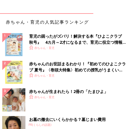
赤ちゃん・育児の人気記事ランキング
育児の困ったがズバリ！解決する本『ひよこクラブ
秋号』 4カ月～2才になるまで、育児に役立つ情報が
いっぱい！
赤ちゃん・育児
赤ちゃんのお世話まるわかり！『初めてのひよこクラ
ブ 夏号』〈巻頭大特集〉初めての授乳がうまくい
く！ おっぱい・ミルクの基本と夏のトラブル 解決テ
赤ちゃん・育児
ク
赤ちゃんが生まれたら！2冊の「たまひよ」
赤ちゃん・育児
お墓の撤去にいくらかかる？墓じまい費用
PR(くらしの話題)