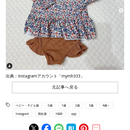
出典：Instagramアカウント「mymh333」
元記事へ戻る
ベビー・子ども服
0歳
1歳
2歳
3歳
4歳～
Instagram
西松屋
H&M
app