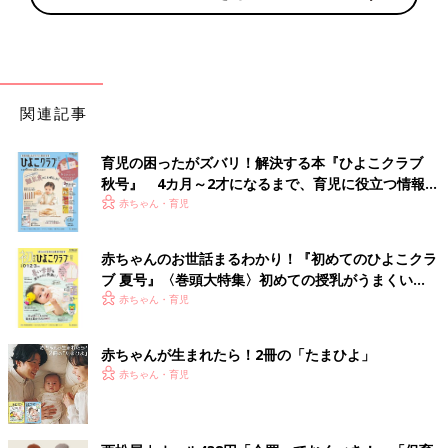
関連記事
育児の困ったがズバリ！解決する本『ひよこクラブ
秋号』 4カ月～2才になるまで、育児に役立つ情報が
いっぱい！
赤ちゃん・育児
赤ちゃんのお世話まるわかり！『初めてのひよこクラ
ブ 夏号』〈巻頭大特集〉初めての授乳がうまくい
く！ おっぱい・ミルクの基本と夏のトラブル 解決テ
赤ちゃん・育児
ク
赤ちゃんが生まれたら！2冊の「たまひよ」
赤ちゃん・育児