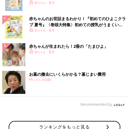
いっぱい！
赤ちゃん・育児
赤ちゃんのお世話まるわかり！『初めてのひよこクラ
ブ 夏号』〈巻頭大特集〉初めての授乳がうまくい
く！ おっぱい・ミルクの基本と夏のトラブル 解決テ
赤ちゃん・育児
ク
赤ちゃんが生まれたら！2冊の「たまひよ」
赤ちゃん・育児
お墓の撤去にいくらかかる？墓じまい費用
PR(くらしの話題)
Recommended by
ランキングをもっと見る