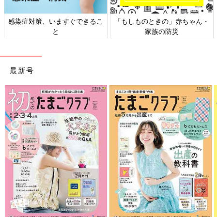
るこ
「もしものときの」赤ちゃん・
日本外来小児科学会リーフレ
家族の防災
ト検討会
最新号