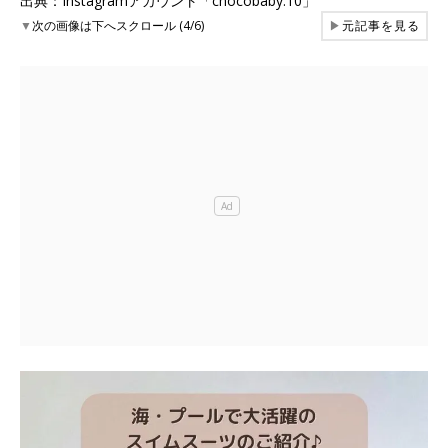
出典：Instagramアカウント「chocobaby.10」
▼
次の画像は下へスクロール (4/6)
▶
元記事を見る