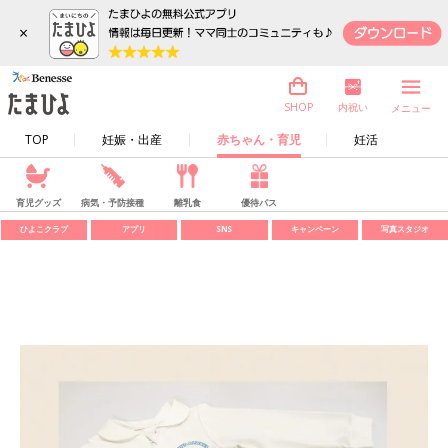
×
内祝い
SHOP
メニュー
TOP
妊娠・出産
赤ちゃん・育児
妊活
育児グッズ
病気・予防接種
離乳食
優待パス
ひよこクラブ
アプリ
SNS
キャンペーン
写真スタジオ