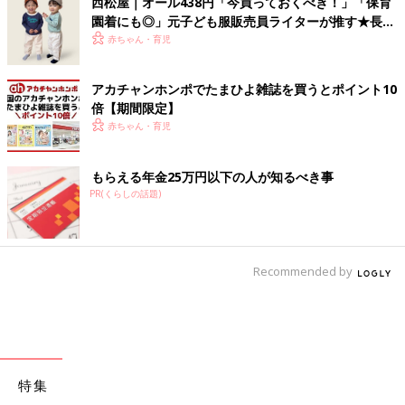
西松屋｜オール438円「今買っておくべき！」「保育
園着にも◎」元子ども服販売員ライターが推す★長袖
Tシャツ5選
赤ちゃん・育児
アカチャンホンポでたまひよ雑誌を買うとポイント10
倍【期間限定】
赤ちゃん・育児
もらえる年金25万円以下の人が知るべき事
PR(くらしの話題)
Recommended by
特集