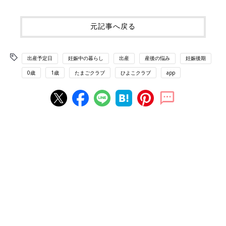
元記事へ戻る
出産予定日
妊娠中の暮らし
出産
産後の悩み
妊娠後期
0歳
1歳
たまごクラブ
ひよこクラブ
app