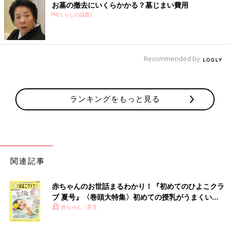
お墓の撤去にいくらかかる？墓じまい費用
PR(くらしの話題)
Recommended by
ランキングをもっと見る
関連記事
赤ちゃんのお世話まるわかり！『初めてのひよこクラ
ブ 夏号』〈巻頭大特集〉初めての授乳がうまくい
く！ おっぱい・ミルクの基本と夏のトラブル 解決テ
赤ちゃん・育児
ク