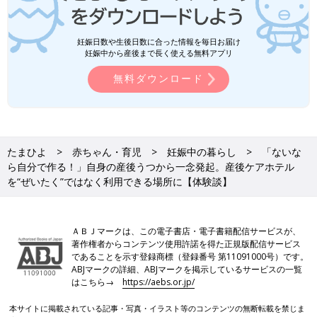
妊娠日数や生後日数に合った情報を毎日お届け
妊娠中から産後まで長く使える無料アプリ
無料ダウンロード
たまひよ
赤ちゃん・育児
妊娠中の暮らし
「ないな
ら自分で作る！」自身の産後うつから一念発起。産後ケアホテル
を“ぜいたく”ではなく利用できる場所に【体験談】
ＡＢＪマークは、この電子書店・電子書籍配信サービスが、
著作権者からコンテンツ使用許諾を得た正規版配信サービス
であることを示す登録商標（登録番号 第11091000号）です。
ABJマークの詳細、ABJマークを掲示しているサービスの一覧
はこちら→
https://aebs.or.jp/
本サイトに掲載されている記事・写真・イラスト等のコンテンツの無断転載を禁じま