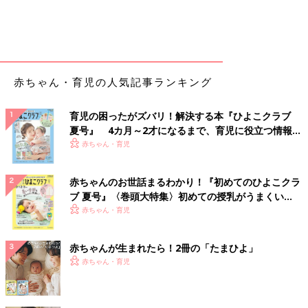
赤ちゃん・育児の人気記事ランキング
育児の困ったがズバリ！解決する本『ひよこクラブ
夏号』 4カ月～2才になるまで、育児に役立つ情報が
いっぱい！
赤ちゃん・育児
赤ちゃんのお世話まるわかり！『初めてのひよこクラ
ブ 夏号』〈巻頭大特集〉初めての授乳がうまくい
く！ おっぱい・ミルクの基本と夏のトラブル 解決テ
赤ちゃん・育児
ク
赤ちゃんが生まれたら！2冊の「たまひよ」
赤ちゃん・育児