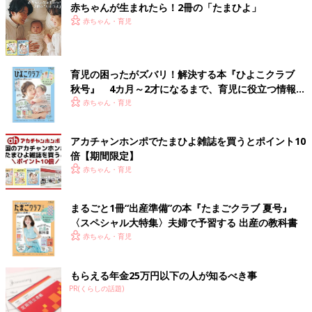
赤ちゃんが生まれたら！2冊の「たまひよ」
赤ちゃん・育児
育児の困ったがズバリ！解決する本『ひよこクラブ
秋号』 4カ月～2才になるまで、育児に役立つ情報が
いっぱい！
赤ちゃん・育児
アカチャンホンポでたまひよ雑誌を買うとポイント10
倍【期間限定】
赤ちゃん・育児
まるごと1冊“出産準備”の本『たまごクラブ 夏号』
〈スペシャル大特集〉夫婦で予習する 出産の教科書
赤ちゃん・育児
もらえる年金25万円以下の人が知るべき事
PR(くらしの話題)