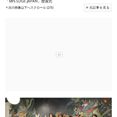
「Mrs.SDGs JAPAN」授賞式
▼
次の画像は下へスクロール (2/5)
▶
元記事を見る