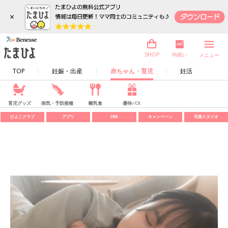
×
内祝い
SHOP
メニュー
TOP
妊娠・出産
赤ちゃん・育児
妊活
育児グッズ
病気・予防接種
離乳食
優待パス
ひよこクラブ
アプリ
SNS
キャンペーン
写真スタジオ