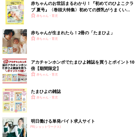
赤ちゃんのお世話まるわかり！『初めてのひよこクラ
ブ 夏号』〈巻頭大特集〉初めての授乳がうまくい
く！ おっぱい・ミルクの基本と夏のトラブル 解決テ
赤ちゃん・育児
ク
赤ちゃんが生まれたら！2冊の「たまひよ」
赤ちゃん・育児
アカチャンホンポでたまひよ雑誌を買うとポイント10
倍【期間限定】
赤ちゃん・育児
たまひよの雑誌
赤ちゃん・育児
明日働ける単発バイト求人サイト
PR(ショットワークス)