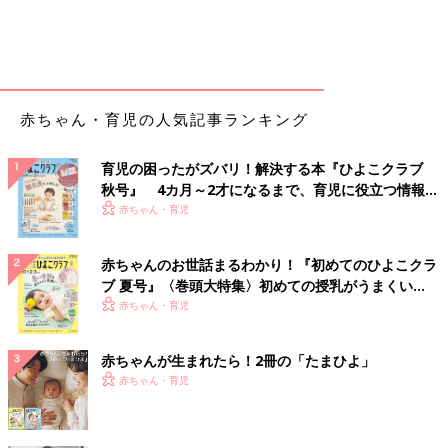
赤ちゃん・育児の人気記事ランキング
育児の困ったがズバリ！解決する本『ひよこクラブ
秋号』 4カ月～2才になるまで、育児に役立つ情報が
いっぱい！
赤ちゃん・育児
赤ちゃんのお世話まるわかり！『初めてのひよこクラ
ブ 夏号』〈巻頭大特集〉初めての授乳がうまくい
く！ おっぱい・ミルクの基本と夏のトラブル 解決テ
赤ちゃん・育児
ク
赤ちゃんが生まれたら！2冊の「たまひよ」
赤ちゃん・育児