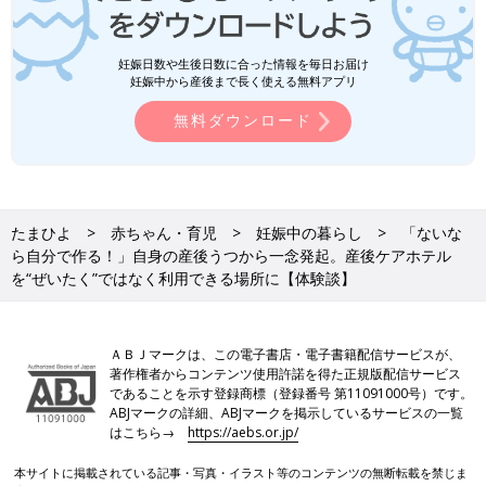
妊娠日数や生後日数に合った情報を毎日お届け
妊娠中から産後まで長く使える無料アプリ
無料ダウンロード
たまひよ
赤ちゃん・育児
妊娠中の暮らし
「ないな
ら自分で作る！」自身の産後うつから一念発起。産後ケアホテル
を“ぜいたく”ではなく利用できる場所に【体験談】
ＡＢＪマークは、この電子書店・電子書籍配信サービスが、
著作権者からコンテンツ使用許諾を得た正規版配信サービス
であることを示す登録商標（登録番号 第11091000号）です。
ABJマークの詳細、ABJマークを掲示しているサービスの一覧
はこちら→
https://aebs.or.jp/
本サイトに掲載されている記事・写真・イラスト等のコンテンツの無断転載を禁じま