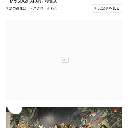
「Mrs.SDGs JAPAN」授賞式
▼
次の画像は下へスクロール (2/5)
▶
元記事を見る