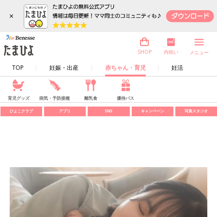
×
内祝い
SHOP
メニュー
TOP
妊娠・出産
赤ちゃん・育児
妊活
育児グッズ
病気・予防接種
離乳食
優待パス
ひよこクラブ
アプリ
SNS
キャンペーン
写真スタジオ