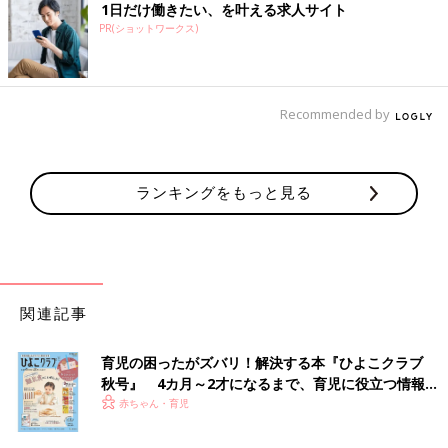
1日だけ働きたい、を叶える求人サイト
PR(ショットワークス)
Recommended by
ランキングをもっと見る
関連記事
育児の困ったがズバリ！解決する本『ひよこクラブ
秋号』 4カ月～2才になるまで、育児に役立つ情報が
いっぱい！
赤ちゃん・育児