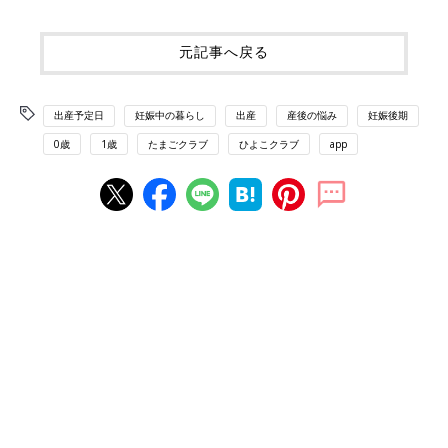
元記事へ戻る
出産予定日
妊娠中の暮らし
出産
産後の悩み
妊娠後期
0歳
1歳
たまごクラブ
ひよこクラブ
app